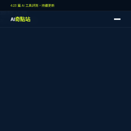
AI奇點站
423 篇 AI 工具評測，持續更新
最新文章
AI
奇點站
第
7
頁，共
43
頁