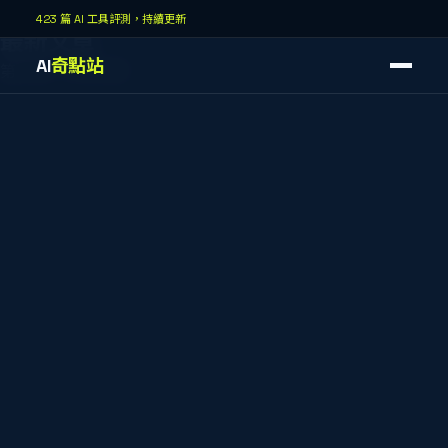
AI奇點站
423 篇 AI 工具評測，持續更新
最新文章
AI
奇點站
第
8
頁，共
43
頁