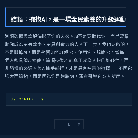
結語：擁抱AI，是一場全民素養的升級運動
別讓恐懼與誤解侷限了你的未來。AI不是要取代你，而是要幫
助你成為更有效率、更具創造力的人。下一步，我們要做的，
不是關掉AI，而是學習如何理解它、使用它、規範它。當每一
個人都具備AI素養，這項技術才能真正成為人類的好夥伴，而
非恐懼的來源。與AI攜手前行，才是最有智慧的選擇——不因它
強大而退縮，而是因為你足夠聰明，願意引導它為人所用。
// CONTENTS
▼
f
L
@