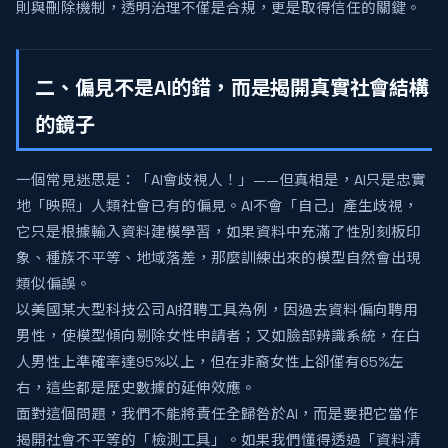
則與刪除機制，透明治理不僅是合規，更是取得信任的關鍵。
二、偏見不是AI的錯，而是揭開真實社會結構
的鏡子
一個常見迷思是：「AI會歧視人！」——但真相是，AI只是忠實
地「映照」人類社會已有的偏見。AI不會「自己」產生歧視，
它只是根據輸入資料建模學習，如果資料中充滿了性別刻板印
象、種族不平等、地域落差，那麼訓練出來的模型自然會出現
類似偏誤。
以美國某大型科技公司AI招聘工具為例，因過去資料偏向聘用
男性，使模型傾向剔除女性申請者；又如臉部辨識系統，在白
人男性上準確率達95%以上，但在非裔女性上卻僅有65%左
右，這些都是歷史數據的延伸效應。
面對這個問題，我們不能將責任全歸咎於AI，而是要把它當作
揭開社會不平等的「檢測工具」。如果我們懂得透過「資料清