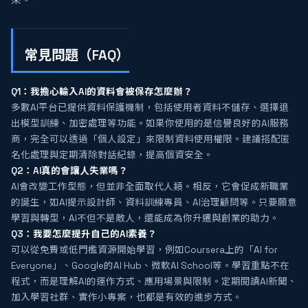
來。
常見問題（FAQ）
Q1：我擔心輸入AI的資料會被保存怎麼辦？
多數AI平台已提供資料保護機制，包括使用者資料不儲存、選擇退
出模型訓練、加密處理等功能。如果你使用的是信譽良好的AI服務
商，完全可以透過「個人設定」來限制資料使用權限。建議搭配匿
名化處理與定期清除對話紀錄，提高個資安全。
Q2：AI真的會讓人失業嗎？
AI會改變工作型態，但並非全面取代人類。相反，它會促成新職業
的誕生，如AI提示設計師、資料訓練專員、AI治理顧問等。只要願意
學習與轉型，AI不但不是敵人，還能成為你升遷與創業的助力。
Q3：我要怎麼提升自己的AI素養？
可以從免費或低門檻資源開始學習，例如Coursera上的「AI for
Everyone」、Google的AI Hub、微軟AI School等。學習重點不在
程式，而是理解AI的運作方式、應用場景與限制。定期閱讀AI新聞、
加入學習社群、實作小專案，也都是有效的進步方式。