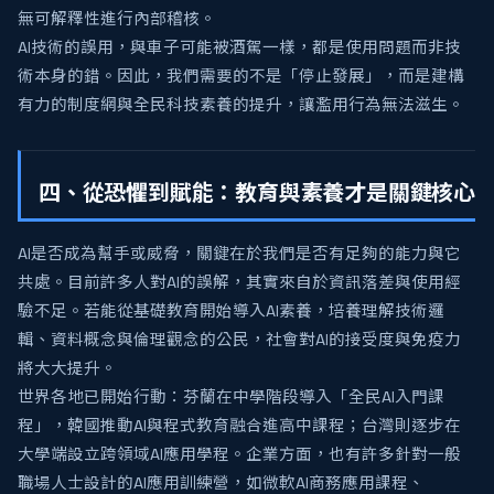
無可解釋性進行內部稽核。
AI技術的誤用，與車子可能被酒駕一樣，都是使用問題而非技
術本身的錯。因此，我們需要的不是「停止發展」，而是建構
有力的制度網與全民科技素養的提升，讓濫用行為無法滋生。
四、從恐懼到賦能：教育與素養才是關鍵核心
AI是否成為幫手或威脅，關鍵在於我們是否有足夠的能力與它
共處。目前許多人對AI的誤解，其實來自於資訊落差與使用經
驗不足。若能從基礎教育開始導入AI素養，培養理解技術邏
輯、資料概念與倫理觀念的公民，社會對AI的接受度與免疫力
將大大提升。
世界各地已開始行動：芬蘭在中學階段導入「全民AI入門課
程」，韓國推動AI與程式教育融合進高中課程；台灣則逐步在
大學端設立跨領域AI應用學程。企業方面，也有許多針對一般
職場人士設計的AI應用訓練營，如微軟AI商務應用課程、