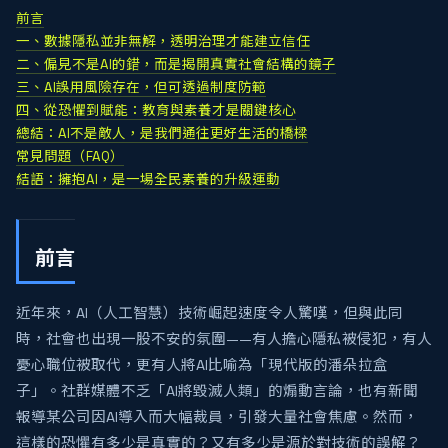
前言
一、數據隱私並非無解，透明治理才能建立信任
二、偏見不是AI的錯，而是揭開真實社會結構的鏡子
三、AI誤用風險存在，但可透過制度防範
四、從恐懼到賦能：教育與素養才是關鍵核心
總結：AI不是敵人，是我們通往更好生活的橋樑
常見問題（FAQ）
結語：擁抱AI，是一場全民素養的升級運動
前言
近年來，AI（人工智慧）技術崛起速度令人驚嘆，但與此同
時，社會也出現一股不安的氛圍——有人擔心隱私被侵犯，有人
憂心職位被取代，更有人將AI比喻為「現代版的潘朵拉盒
子」。社群媒體不乏「AI將毀滅人類」的煽動言論，也有新聞
報導某公司因AI導入而大幅裁員，引發大量社會焦慮。然而，
這樣的恐懼有多少是真實的？又有多少是源於對技術的誤解？