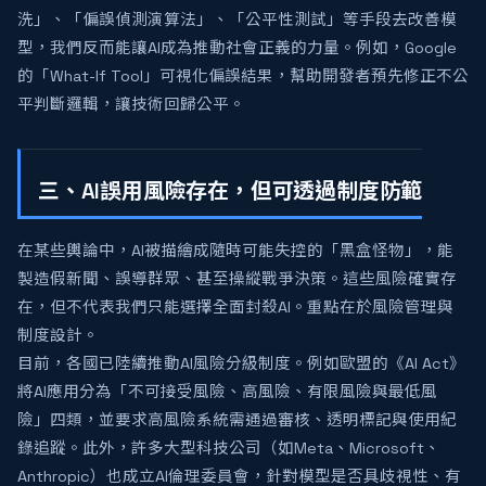
洗」、「偏誤偵測演算法」、「公平性測試」等手段去改善模
型，我們反而能讓AI成為推動社會正義的力量。例如，Google
的「What-If Tool」可視化偏誤結果，幫助開發者預先修正不公
平判斷邏輯，讓技術回歸公平。
三、AI誤用風險存在，但可透過制度防範
在某些輿論中，AI被描繪成隨時可能失控的「黑盒怪物」，能
製造假新聞、誤導群眾、甚至操縱戰爭決策。這些風險確實存
在，但不代表我們只能選擇全面封殺AI。重點在於風險管理與
制度設計。
目前，各國已陸續推動AI風險分級制度。例如歐盟的《AI Act》
將AI應用分為「不可接受風險、高風險、有限風險與最低風
險」四類，並要求高風險系統需通過審核、透明標記與使用紀
錄追蹤。此外，許多大型科技公司（如Meta、Microsoft、
Anthropic）也成立AI倫理委員會，針對模型是否具歧視性、有