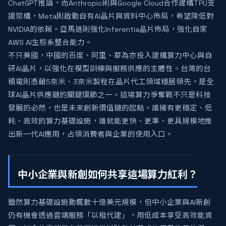
ChatGPT推論，而Anthropic則與Google Cloud合作建構TPU支
援架構，Meta則啟動自有AI晶片與資料中心佈局，希望降低對
NVIDIA的依賴。亞馬遜則強化Inferentia晶片佈局，強化自家
AWS AI生態系整合能力。
不只美國，中國的百度、阿里、華為亦投入建構算力中心與自
研AI晶片，以強化在模型訓練與服務供應的主體性。台灣的台
積電則憑藉5奈米、3奈米製程在晶片代工領域穩居領先，是全
球AI晶片供應鏈的關鍵環節之一。這場算力爭奪戰不只是科技
發展的必然，也是未來創新價值鏈的起點。誰擁有更穩定、低
耗、高效的算力基礎設施，誰就能更快、更準、更具規模地推
出新一代AI應用，占領消費者與企業的使用入口。
中小企業與新創如何共享這場算力紅利？
雖然算力基礎設施動輒數十億美元規模，但中小企業與AI新創
仍有機會透過雲端服務「以租代建」，用低成本享受高效能資