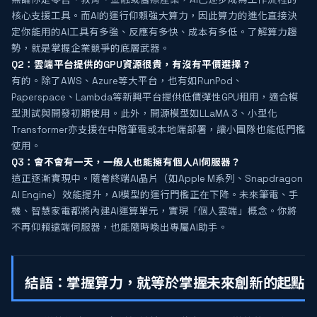
核心支援工具。而AI的運行仰賴強大算力，因此算力的進化直接決
定你能用的AI工具有多強、反應有多快、成本有多低。了解算力趨
勢，就是掌握企業競爭的底層武器。
Q2：雲端平台提供的GPU資源很貴，有沒有平價選擇？
有的。除了AWS、Azure等大平台，也有如RunPod、
Paperspace、Lambda等新興平台提供低價彈性GPU租用，適合模
型測試與開發初期使用。此外，開源模型如LLaMA 3、小型化
Transformer亦支援在中階筆電或本地端部署，讓小團隊也能低門檻
使用。
Q3：會不會有一天，一般人也能擁有個人AI伺服器？
這正逐漸實現中。隨著終端AI晶片（如Apple M系列、Snapdragon
AI Engine）效能提升，AI模型的運行門檻正在下降。未來筆電、手
機、智慧家電都將內建AI運算單元，實現「個人雲端」概念。你將
不再仰賴遠端伺服器，也能隨時喚出專屬AI助手。
結語：掌握算力，就等於掌握未來創新的起點