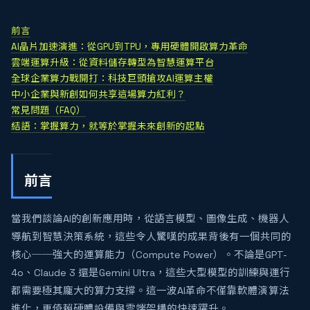
前言
AI晶片加速演進：從GPU到TPU，專用硬體開啟算力革命
雲端運算升級：從資料儲存轉型為智慧運算平台
全球企業算力戰開打：科技巨頭搶攻AI運算主權
中小企業與新創如何共享這場算力紅利？
常見問題（FAQ）
結語：掌握算力，就等於掌握未來創新的起點
前言
當我們談論AI的創新應用時，從語言模型、圖像生成、機器人
導航到智慧決策系統，這些令人驚嘆的成果背後有一個共同的
核心──強大的運算能力（Compute Power）。不論是GPT-
4o、Claude 3 還是Gemini Ultra，這些大型模型的訓練與運行
都需要極其龐大的算力支撐。這一波AI革命不僅靠軟體演算法
進化，更倚賴硬體設備與雲端架構的快速躍升。