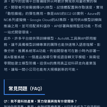
源。如今的雲端平台普遍提供以時數計費或依用量收費的模
式，開發者可按需選擇GPU類型、記憶體配置與存取速度，實現
「動態擴縮」的彈性應用。像是AWS的EC2 G5實例、Azure的
NC系列虛擬機、Google Cloud的A3集群，皆可供AI模型訓練與
推論之用，並可搭配資料儲存、API部署與服務監控功能，形成
一站式開發環境。
此外，許多平台提供預訓練模型、AutoML工具與API即用服
務，讓不具備模型訓練專業的團隊也能快速導入語意理解、影
像分析、推薦系統等AI功能。例如開發者可在數小時內部署一
套AI客服系統、一個產品搜尋引擎或語音轉文字模組，無需從
零開始建立模型架構。這使AI的應用真正從科研走向產業落
地，讓每一間小公司也能有大規模創新的可能。
常見問題（FAQ）
Q1：我不是科技產業，算力發展與我有什麼關係？
無論你是零售、教育、金融或醫療產業，AI已逐步成為工作流程的