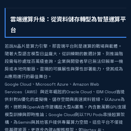
雲端運算升級：從資料儲存轉型為智慧運算平
台
若說AI晶片是算力引擎，那雲端平台則是運算的戰場與載體。
隨著大型語言模型日益龐大，從訓練期的數週計算、到推論階
段需每秒處理百萬級查詢，企業與開發者早已無法仰賴單一機
房或本地伺服器。雲端的可擴展性與彈性部署能力，使其成為
AI應用運行的最佳舞台。
Google Cloud、Microsoft Azure、Amazon Web
Services（AWS）與近年崛起的Oracle Cloud、IBM Cloud皆提
供針對AI優化的虛擬機、儲存空間與高速資料管線。以Azure為
例，微軟與OpenAI合作建構超大型AI叢集，內含數萬顆GPU支援
模型訓練與即時推論；Google Cloud則以TPU Pods串接超算架
構，為Gemini與其他客戶提供專屬算力空間。這些平台不僅提
供基礎資源，更逐步內建AI服務框架，如Vertex AI、