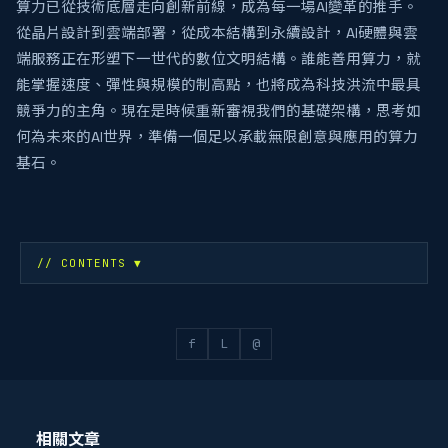
算力已從技術底層走向創新前線，成為每一場AI變革的推手。
從晶片設計到雲端部署，從成本結構到永續設計，AI硬體與雲
端服務正在形塑下一世代的數位文明結構。誰能善用算力，就
能掌握速度、彈性與規模的制高點，也將成為科技洪流中最具
競爭力的主角。現在是時候重新審視我們的基礎架構，思考如
何為未來的AI世界，準備一個足以承載無限創意與應用的算力
基石。
// CONTENTS
▼
f
L
@
相關文章