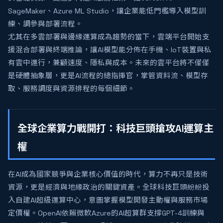
SageMaker、Azure ML Studio，讓企業能低門檻導入模型訓
練、調參與部署流程。
尤其在多雲部署與邊緣運算成為趨勢的當下，雲端平台開始支
援混合部署與終端推論，讓AI模型能分佈在手機、IoT裝置與私
有雲中運行，兼顧速度、隱私與成本。未來的雲平台將不僅僅
是硬體抽象層，更是AI流程的總指揮官，掌管資料流、模型存
取、服務調度與資源排程的每個細節。
全球企業算力戰開打：科技巨頭搶攻AI運算主
權
在AI成為國家競爭與企業核心價值的時代，算力不再只是技術
資源，更是經濟與地緣政治的關鍵資產。全球科技巨頭紛紛投
入自建AI超級運算中心，意圖掌握模型開發主動權與服務市場
定價權。OpenAI依賴微軟Azure的AI超算群支撐GPT-4訓練與