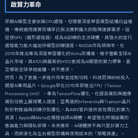
啟算力革命
早期AI模型主要依賴CPU處理，但隨著深度學習模型結構日益複
雜，傳統通用運算架構早已無法應對龐大的矩陣運算需求。這
促使GPU（圖形處理器）成為AI訓練的主流硬體，其強大的並行
處理能力能大幅加快模型訓練速度。NVIDIA作為領頭羊，在
2016年推出專為深度學習優化的Volta架構後，幾乎壟斷全球AI
晶片市場，其A100與最新的H100更成為AI開發的算力標準，甚
至導致全球爭相搶購、供不應求。
然而，為了更進一步提升效率並控制功耗，科技巨頭紛紛投入
開發AI專用晶片。Google早在2015年即推出TPU（Tensor
Processing Unit），專為TensorFlow優化，在語音識別與圖像
識別任務上展現驚人速度；亞馬遜的Inferentia與Trainium晶片
則針對推論與訓練分別優化，為AWS客戶提供高性價比的算力
資源；Apple與Meta也積極自研AI硬體，希望強化終端設備的
推論能力與隱私保障。未來幾年，AI硬體將不再只是計算力工
具，而將演化為左右模型架構與使用成本的「策略資產」。