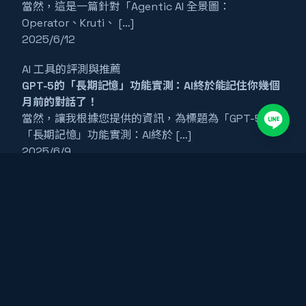
當然，這是一篇針對「Agentic AI 全景圖：
Operator、Kruti、 […]
2025/6/12
AI 工具的評測與推薦
GPT-5的「長期記憶」功能實測：AI終於能記住你幾個
月前的對話了！
當然，讓我根據您提供的資訊，為標題為「GPT-5的
「長期記憶」功能實測：AI終於 […]
2025/6/9
最新消息
AI求職信產生器：上傳職缺描述，3步驟客製化打動人
資的求職信
在競爭激烈的求職市場中，如何快速客製化一封能打動
人資的求職信，是求職者脫穎而出的 […]
2025/6/8
詳細的AI工具介紹與操作指南