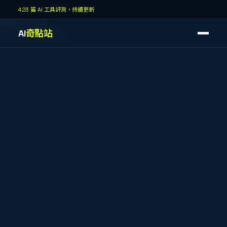
AI奇點站
423 篇 AI 工具評測，持續更新
最新文章
AI
奇點站
第
3
頁，共
43
頁