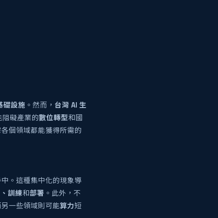
基礎設施
。然而，
台灣 AI 生
能阻礙產業的
數位轉型
和國
保各個領域都能獲得所需的
手中。這種集中化的現象導
發、訓練
和
部署
。此外，不
而另一些領域則可能
算力
短