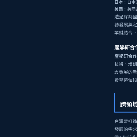
日本：
日本
美國：
美國
透過採納
勃發展奠
業鏈結合
產學研合
產學研合
技術、
培
力
發展的新
希望這個
跨領
台灣要打造
發展的需求