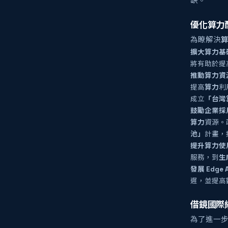
缺。
優化算力
為瞭解決
擴大算力基
將有助於提
推動算力資
提高
算力
利
成立
「台灣
鼓勵企業採
算力
資源。
池」
計畫，
提升算力使
服務，到
生
發展 Edge 
遲，並提高
借鏡國際
為了進一