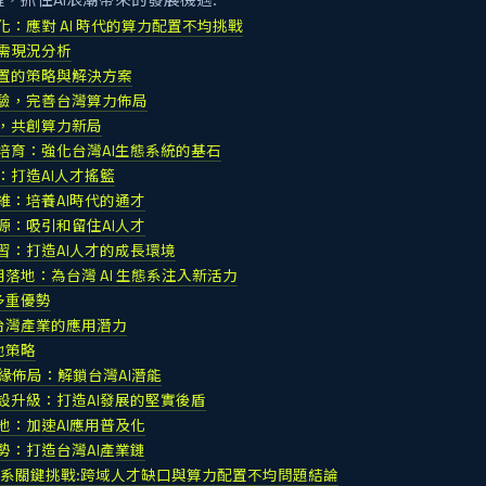
鏈，抓住AI浪潮帶來的發展機遇.
化：應對 AI 時代的算力配置不均挑戰
需現況分析
置的策略與解決方案
驗，完善台灣算力佈局
，共創算力新局
培育：強化台灣AI生態系統的基石
：打造AI人才搖籃
維：培養AI時代的通才
源：吸引和留住AI人才
習：打造AI人才的成長環境
 應用落地：為台灣 AI 生態系注入新活力
 的多重優勢
I 在台灣產業的應用潛力
落地策略
邊緣佈局：解鎖台灣AI潛能
設升級：打造AI發展的堅實後盾
地：加速AI應用普及化
勢：打造台灣AI產業鏈
 生態系關鍵挑戰:跨域人才缺口與算力配置不均問題結論