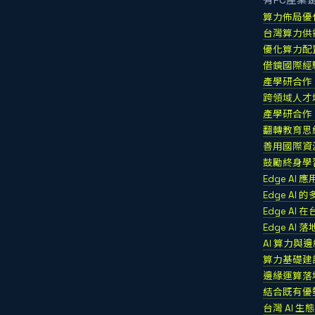
有PC產業
算力佈局優
台灣算力供
優化算力配
借鏡國際經
產學研合作
跨領域人才
產學研合作
翻轉教育思
善用國際資
鼓勵終身學
Edge AI
Edge AI
Edge A
Edge AI 
AI 算力與
算力基礎建
邊緣運算落
結合既有優
台灣 AI