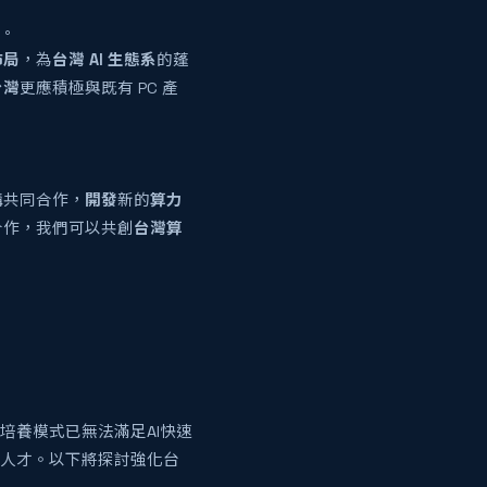
。
佈局
，為
台灣 AI 生態系
的蓬
台灣
更應積極與既有 PC 產
構共同合作，
開發
新的
算力
合作，我們可以共創
台灣
算
培養模式已無法滿足AI快速
I人才。以下將探討強化台