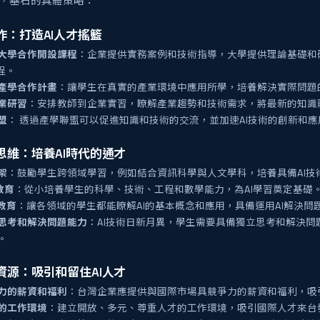
系，基石的具體策略：
作：打造AI人才搖籃
大學合作開設課程
：企業提供實務案例和技術指導，大學提供理論基礎和
程。
產學合作計畫
：讓學生在真實的產業環境中應用所學，培養解決實際問題
業研習
：安排教師到企業實習，瞭解產業趨勢和技術需求，將最新的知識
盟
： 透過產學聯盟可以促進知識和技術的交流，並加速AI技術的創新和應
思維：培養AI時代的通才
架
：鼓勵學生跨領域學習，例如結合資訊科學與人文學科，培養具備AI技
教育
：從小培養學生的科學、技術、工程和數學能力，為AI學習奠定基礎
教育
：讓各領域的學生都能瞭解AI的基本概念和應用，具備運用AI解決問
思考和解決問題能力
：AI技術日新月異，學生需要具備獨立思考和解決問
。
資源：吸引和留住AI人才
力的薪資和福利
：台灣企業應提供與國際市場具競爭力的薪資和福利，吸引
的工作環境
：建立開放、多元、尊重人才的工作環境，吸引國際人才來台