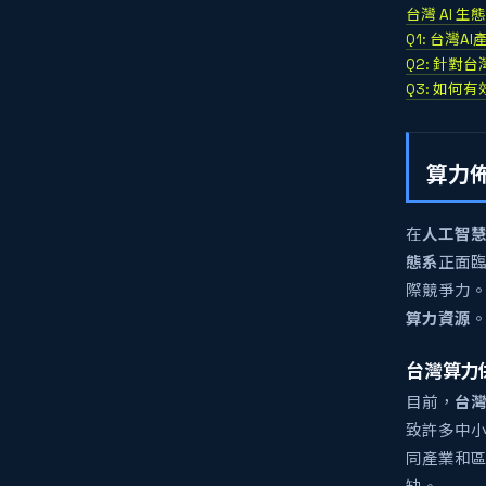
台灣 AI 
Q1: 台灣
Q2: 針
Q3: 如何
算力佈
在
人工智慧 
態系
正面
際競爭力
算力資源
台灣算力
目前，
台
致許多中
同產業和