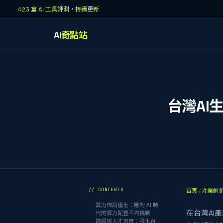
423 篇 AI 工具評測，持續更新
AI
奇點站
台灣AI
// CONTENTS
首頁
/
產業創
算力佈局優化：應對 AI 時
在台灣AI
代的算力配置不均挑戰
跨領域人才培育：強化台