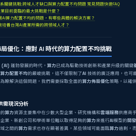
生態系關鍵挑戰:跨域人才缺口與算力配置不均問題 常見問題快速FAQ
AI產業目前面臨的最大挑戰是什麼？
對台灣AI算力配置不均的問題，有哪些具體的解決方案？
有效培養台灣AI產業所需的跨領域人才？
局優化：應對 AI 時代的算力配置不均挑戰
(AI)
蓬勃發展的時代，
算力
已成為驅動技術創新和產業升級的關鍵
臨
算力配置不均
的嚴峻挑戰，這不僅限制了
AI
技術的廣泛應用，也可
。為瞭解決這個問題，我們需要採取全面的
算力佈局優化
策略，以確
。
供需現況分析
灣
的
算力
資源主要集中在少數大型企業、研究機構和
雲端服務
供應商
小企業、新創公司和學術單位難以取得足夠的
算力
來進行
AI
模型的
開
區域之間的
算力
需求也存在顯著差異，某些領域可能面臨
算力
過剩，