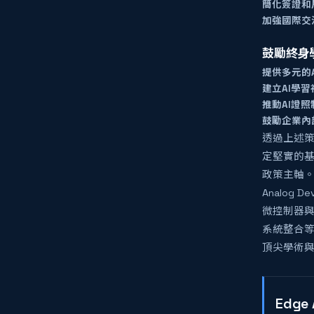
簡化簽證和
加強國際交
鼓勵終身
提供多元的
建立AI學習
推動AI證照
鼓勵企業內
透過上述
定堅實的基
政策主軸
Analog 
微控制器與
系統整合等
頂尖學術與
Edg