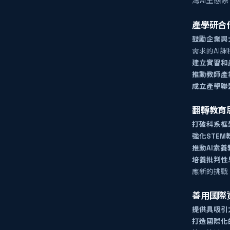
灣AI生態
產學研合
鼓勵企業與
需求的AI課
建立實習和
推動教師產
成立產學聯
翻轉教育
打破科系框
強化STEM
推動AI素養
培養批判性
應新的挑戰
善用國際
提供具吸引
打造國際化