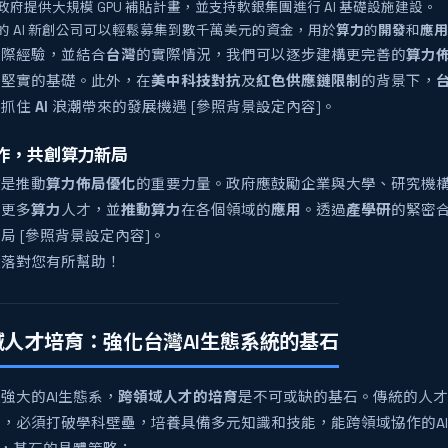
政府提供大規模 GPU 補貼計畫，並支持軟銀集團進行 AI 基礎設施建設。
的 AI 新創公司可以輕鬆募集到數千萬美元的資金，用於
算力
的
開發
和
應用
國際經驗，並結合
台灣
的實際情況，我們可以逐步建構更完善的
算力
定堅實的基礎。此外，在
美中科技對抗
及
紅色供應鏈限制
的背景下，
，抓住
AI
浪潮帶來的發展機遇 [參照背景設定內容]。
作，共創算力新局
作
是推動
算力佈局優化
的重要力量。政府應鼓勵企業與大學、研究機
訓
更多
算力
人才，並
推動
算力
在各個領域的
應用
。透過
產學研
的緊密
局 [參照背景設定內容]。
段落對您有所幫助！
域人才培育：強化台灣AI生態系統的基石
強大的AI生態系，
跨領域人才的培育
是不可或缺的基石。傳統的人才
，必須打破學科壁壘，培養具備多元知識和技能，能跨領域協作的A