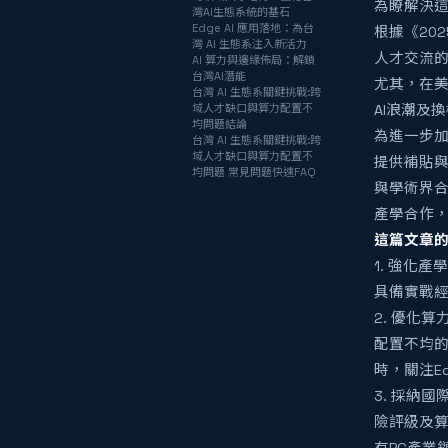
為瞭解決這
灣AI生態系統的基石
Edge AI 應用落地：為台
根據《20
灣 AI 生態系注入新活力
人才交流的
AI 算力與邊緣佈局：解鎖
台灣AI潛能
尤其，在美
台灣 AI 生態系關鍵挑戰:跨
域人才缺口與算力配置不
AI浪潮及
均問題結論
為進一步加
台灣 AI 生態系關鍵挑戰:跨
域人才缺口與算力配置不
提供補貼與
均問題 常見問題快速FAQ
與學術界合
產學合作
這篇文章的
1. 強化
具備實戰
2. 優化
配置不均的
時，關注E
3. 採納
險評級及算