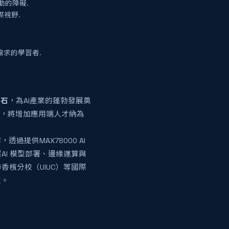
動的障礙.
際視野.
需求的學習者.
基石
，為AI產業的蓬勃發展奠
」，將增加應用端人才納為
作，透過提供MAX78000 AI
I 模型部署、邊緣運算與
檳分校（UIUC）等國際
性。