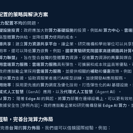
配置的策略與解決方案
算力配置不均
的問題，
礎設施投資：
政府應加大對
算力基礎設施
的投資，例如
AI
算力中心
、
雲端
高整體
算力
供給，並降低
算力
使用的成本。
源共享：
建立
算力資源共享平台
，讓企業、研究機構和學術單位可以共享
用率，還可以降低
算力
浪費。例如，
國家實驗研究院國家高速網路與計算中
算力聯盟」
，旨在整合
台灣
的整體
算力
資源，促進
算力
資源的
共享
與媒合
用雲端算力服務：
雲端算力服務
具有彈性、可擴展和成本效益高等優點，
政府應鼓勵企業採用
雲端算力服務
，並提供相關的
補助
和
優惠
政策。例如
提供
算力
支援，協助資服業者進行
AI
模型訓練，加速開發
AI
應用服務。
用效率：
採用更先進的
算力
調度及優化技術，打造彈性化的
AI
基礎設施，
成式人工智慧
（GenAI）應用，以及
代理式人工智慧
（Agent
AI
）。
AI 算力：
隨著
Edge AI
的興起，將
算力
部署在邊緣設備上，可以更有效地
數據安全性 [參照內容]。政府應鼓勵企業和研究機構發展
Edge AI
算力
，
經驗，完善台灣算力佈局
步完善
台灣
的
算力佈局
，我們還可以借鏡國際經驗，例如：