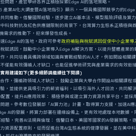
些問題，產官學研各界正積極探索Edge AI的落地策略。
25 產業AI化大調查暨AI落地指引》顯示，一個具備國際競爭力的Edge
共同推動。借鑒國際經驗，逐步建立AI基本法、模型風險評級及算
中科技對抗及紅色供應鏈限制的背景下，台灣算力生態系正積極與既
換機需求的推動下，迎來爆發性成長。
速Edge AI的落地，政府可參考
政府補貼與稅賦誘因促使中小企業導入 E
稅賦誘因，鼓勵中小企業導入Edge AI解決方案，以提升整體產業
作，共同培養具備跨領域知識與實戰經驗的AI人才，例如開設相關
，不僅能有效彌補人才缺口，也能促進學術研究與產業需求的有效銜
實用建議如下(更多細節請繼續往下閱讀)
產學合作，彌補跨領域人才缺口： 鼓勵企業與大學合作開設AI相關課
經驗，並提供更具吸引力的薪資福利，以吸引海外人才回流，共同解
算力配置，提升AI應用效率： 積極參與或建立算力資源共享平台，並
問題。參考數位發展部「AI算力池」計畫，取得算力支援，加速AI
dge AI的發展，將算力部署在邊緣設備上，更有效地處理本地數據，
國際經驗，完善AI法規與倫理： 借鑒日本、美國等國家的AI發展策略，
力資源配置原則，從而促進台灣AI生態系統的健康發展，並在美中