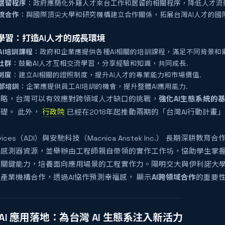
居留程序
：政府應簡化外籍人才來台工作和居留的相關程序，降低人才流
流合作
：與國際頂尖大學和研究機構建立合作關係，拓展台灣AI人才的國
學習：打造AI人才的成長環境
AI培訓課程
：政府和企業應提供各種AI相關的培訓課程，滿足不同背景和
社群
：鼓勵AI人才互相交流學習，分享經驗和知識，共同成長.
制度
：建立AI相關的證照制度，提升AI人才的專業能力和市場價值.
部培訓
：企業應提供員工AI培訓的機會，提升整體AI應用能力.
策略，台灣可以有效應對跨領域人才缺口的挑戰，
強化AI生態系統的
礎。 此外，
行政院
已經在2018年起推動兩期的「台灣AI行動計畫
。
Devices（ADI）與安馳科技（Macnica Anstek Inc.） 長期深耕教育合
感測器資源，並舉辦由工程師親自帶領的實作工作坊，協助學生掌握A
關鍵能力，培養面向應用場景的工程實作力。陽明交大與伊利諾大學香
產業機構合作，透過AI協作預測幸福感， 顯示
AI跨領域合作
的重要
e AI 應用落地：為台灣 AI 生態系注入新活力