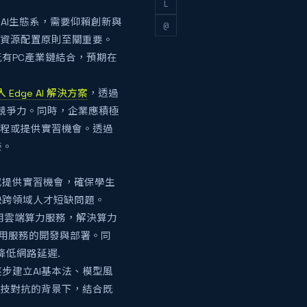
L
 AI生態系，需要仰賴創新與
@
力資源配置原則至關重要。
有PC產業鏈結合，預期在
dge AI 解決方案
，透過
的競爭力。同時，企業應積極
課程或提供實習機會。透過
接。
程或提供實習機會，確保學生
決跨領域人才短缺問題。
採用雲端算力服務，解決算力
應用服務的開發與部署。同
降低網路延遲.
逐步建立AI基本法、模型風
科技對抗的背景下，結合既