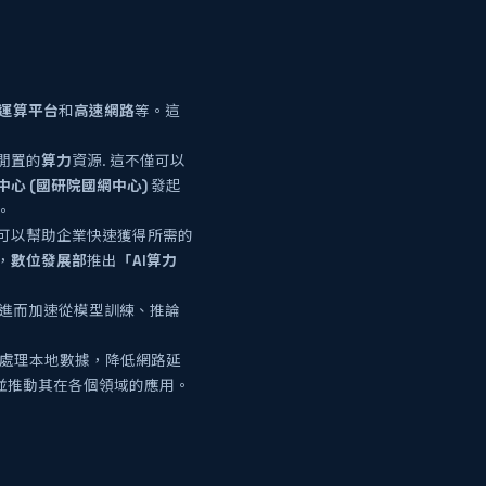
運算平台
和
高速網路
等。這
閒置的
算力
資源. 這不僅可以
心 (國研院國網中心)
發起
。
可以幫助企業快速獲得所需的
，
數位發展部
推出
「AI算力
進而加速從模型訓練、推論
處理本地數據，降低網路延
並推動其在各個領域的應用。