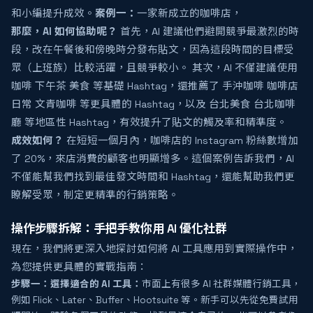
和小編提升成效。
案例一：
一家新成立的咖啡店，
那麼，AI 如何協助呢？
首先，AI 建議他們避開競爭最激烈的時
段，改在午餐後和傍晚時分發布貼文，因為這段時間的目標受
眾（上班族）比較活躍，且競爭較小。 其次，AI 不僅建議使用
咖啡 下午茶 美食 等基礎 Hashtag，還推薦了 手沖咖啡 咖啡店
日常 文青咖啡 等更具體的 Hashtag，以及 台北美食 台北咖啡
廳 等地區性 Hashtag，有效提升了貼文的觸及率和精準度。
成效如何？
在短短一個月內，咖啡店的 Instagram 粉絲數增加
了 20%，來店消費的顧客也明顯增多。這個案例告訴我們，AI
不僅能幫我們找到最佳發文時間和 Hashtag，還能幫助我們更
瞭解受眾，制定更精準的行銷策略。
操作步驟拆解：手把手教你用 AI 優化社群
現在，我們將更深入地探討如何將 AI 工具應用到實際操作中，
為您提供更具體的實戰指南：
步驟一：
選擇適合的 AI 工具：
市面上有很多 AI 社群媒體行銷工具，
例如 Flick、Later、Buffer、Hootsuite 等。新手可以先從免費試用