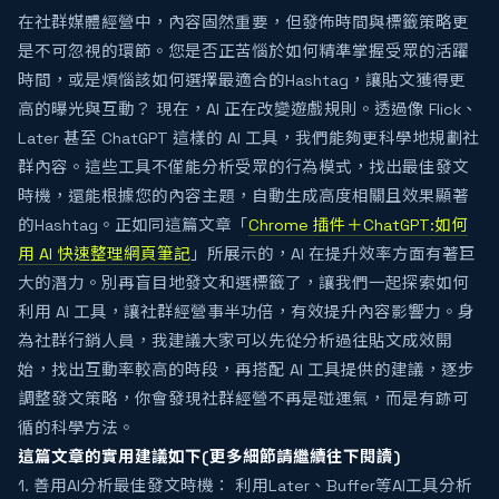
在社群媒體經營中，內容固然重要，但發佈時間與標籤策略更
是不可忽視的環節。您是否正苦惱於如何精準掌握受眾的活躍
時間，或是煩惱該如何選擇最適合的Hashtag，讓貼文獲得更
高的曝光與互動？ 現在，AI 正在改變遊戲規則。透過像 Flick、
Later 甚至 ChatGPT 這樣的 AI 工具，我們能夠更科學地規劃社
群內容。這些工具不僅能分析受眾的行為模式，找出最佳發文
時機，還能根據您的內容主題，自動生成高度相關且效果顯著
的Hashtag。正如同這篇文章「
Chrome 插件＋ChatGPT:如何
用 AI 快速整理網頁筆記
」所展示的，AI 在提升效率方面有著巨
大的潛力。別再盲目地發文和選標籤了，讓我們一起探索如何
利用 AI 工具，讓社群經營事半功倍，有效提升內容影響力。身
為社群行銷人員，我建議大家可以先從分析過往貼文成效開
始，找出互動率較高的時段，再搭配 AI 工具提供的建議，逐步
調整發文策略，你會發現社群經營不再是碰運氣，而是有跡可
循的科學方法。
這篇文章的實用建議如下(更多細節請繼續往下閱讀)
1. 善用AI分析最佳發文時機： 利用Later、Buffer等AI工具分析