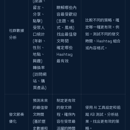
(按讚、
留言、
瞭解哪些內
分享、
容最受歡迎
比較不同的策略，確
點擊)
(主題、格
定哪一種更有效。例
受眾人
式、風格)
社群數據
如，測試不同的發文
口統計
找出最佳發
分析
(年齡、
文時間
時間、Hashtag 組合
性別、
確定哪些
或內容格式。
地點、
Hashtag
興趣)
最有效
轉換率
(訪問網
站、購
買產品)
預測未來
制定更有效
的最佳發
的發文排
使用 AI 工具設定和追
發文節奏
文時間
程，確保內
蹤 AB 測試，分析結
優化
(基於歷
容在受眾最
果，找出更有效的策
史數據和
活躍的時間
略。