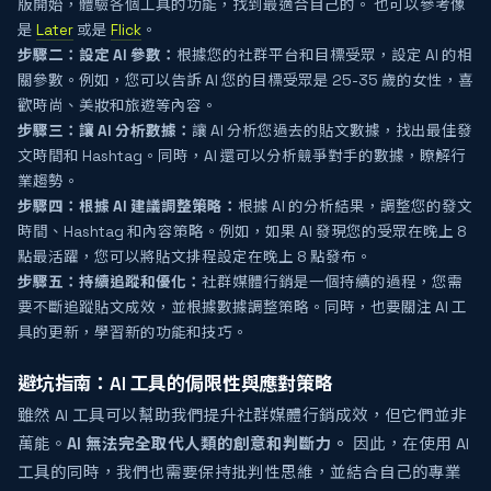
版開始，體驗各個工具的功能，找到最適合自己的。 也可以參考像
是
Later
或是
Flick
。
步驟二：
設定 AI 參數：
根據您的社群平台和目標受眾，設定 AI 的相
關參數。例如，您可以告訴 AI 您的目標受眾是 25-35 歲的女性，喜
歡時尚、美妝和旅遊等內容。
步驟三：
讓 AI 分析數據：
讓 AI 分析您過去的貼文數據，找出最佳發
文時間和 Hashtag。同時，AI 還可以分析競爭對手的數據，瞭解行
業趨勢。
步驟四：
根據 AI 建議調整策略：
根據 AI 的分析結果，調整您的發文
時間、Hashtag 和內容策略。例如，如果 AI 發現您的受眾在晚上 8
點最活躍，您可以將貼文排程設定在晚上 8 點發布。
步驟五：
持續追蹤和優化：
社群媒體行銷是一個持續的過程，您需
要不斷追蹤貼文成效，並根據數據調整策略。同時，也要關注 AI 工
具的更新，學習新的功能和技巧。
避坑指南：AI 工具的侷限性與應對策略
雖然 AI 工具可以幫助我們提升社群媒體行銷成效，但它們並非
萬能。
AI 無法完全取代人類的創意和判斷力。
因此，在使用 AI
工具的同時，我們也需要保持批判性思維，並結合自己的專業