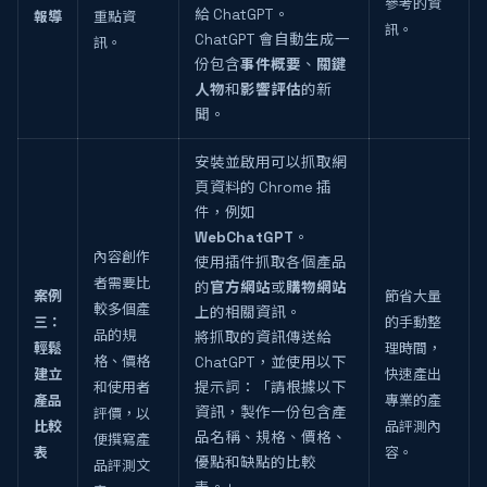
參考的資
給 ChatGPT。
報導
重點資
訊。
ChatGPT 會自動生成一
訊。
份包含
事件概要
、
關鍵
人物
和
影響評估
的新
聞。
安裝並啟用可以抓取網
頁資料的 Chrome 插
件，例如
WebChatGPT
。
內容創作
使用插件抓取各個產品
者需要比
的
官方網站
或
購物網站
案例
節省大量
較多個產
上的相關資訊。
三：
的手動整
品的規
將抓取的資訊傳送給
輕鬆
理時間，
格、價格
ChatGPT，並使用以下
建立
快速產出
和使用者
提示詞：「請根據以下
產品
專業的產
資訊，製作一份包含產
評價，以
比較
品評測內
品名稱、規格、價格、
便撰寫產
表
容。
優點和缺點的比較
品評測文