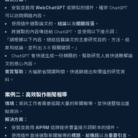
安裝並啟用
WebChatGPT
或類似的插件，確保 ChatGPT
可以訪問網路內容。
使用插件選取論文的
、
結論
以及
關鍵段落
。
將選取的內容傳送給 ChatGPT，並使用以下提示詞：
「請根據以下內容，總結這篇論文的主要研究目的、方法、結
果和結論，並列出 3-5 個關鍵詞。」
ChatGPT 會快速生成一份精簡的，幫助研究人員快速瞭解論
文的核心內容。
實質幫助：
大幅節省閱讀時間，快速篩選出有價值的研究資
料。
案例二：高效製作新聞報導
情境：
資訊工作者需要追蹤大量的新聞報導，並快速整理出重
點資訊。
解決方案：
安裝並啟用
AIPRM
這類提供豐富提示詞範本的插件。
使用插件直接選取新聞報導的
標題
、
前幾段
以及
重要引言
。