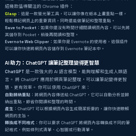
紹幾款值得關注的 Chrome 插件：
Glasp
：這是一款螢光筆工具，可以讓你像在紙本上畫重點一樣，
輕鬆標記網頁上的重要資訊，同時還能做筆記和整理重點。
Save to Pocket
：如果你還沒有時間仔細閱讀網頁內容，可以先將
其儲存到 Pocket，稍後再閱讀和整理。
Evernote Web Clipper
：如果你是 Evernote 的使用者，這個插件
可以讓你快速將網頁內容儲存到 Evernote 筆記本中。
AI 助力：ChatGPT 讓筆記整理變得更智慧
ChatGPT
是一款強大的 AI 語言模型，能夠理解和生成人類語
言。 將 ChatGPT 應用於網頁筆記整理，可以讓筆記變得更智
慧、更有效率。 你可以使用 ChatGPT 來：
自動歸納重點
：將網頁內容傳送給 ChatGPT，它可以自動分析並歸
納出重點，節省你閱讀和整理的時間。
產生
：ChatGPT 可以根據網頁內容生成簡潔扼要的，讓你快速瞭解
網頁的主旨。
轉換成不同格式
：你可以要求 ChatGPT 將網頁內容轉換成不同的筆
記格式，例如條列式清單、心智圖或行動清單。