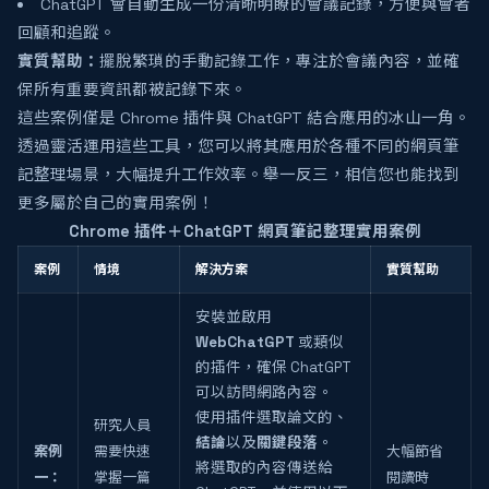
ChatGPT 會自動生成一份清晰明瞭的會議記錄，方便與會者
回顧和追蹤。
實質幫助：
擺脫繁瑣的手動記錄工作，專注於會議內容，並確
保所有重要資訊都被記錄下來。
這些案例僅是 Chrome 插件與 ChatGPT 結合應用的冰山一角。
透過靈活運用這些工具，您可以將其應用於各種不同的網頁筆
記整理場景，大幅提升工作效率。舉一反三，相信您也能找到
更多屬於自己的實用案例！
Chrome 插件＋ChatGPT 網頁筆記整理實用案例
案例
情境
解決方案
實質幫助
安裝並啟用
WebChatGPT
或類似
的插件，確保 ChatGPT
可以訪問網路內容。
使用插件選取論文的
、
研究人員
結論
以及
關鍵段落
。
案例
需要快速
大幅節省
將選取的內容傳送給
一：
掌握一篇
閱讀時