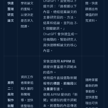
ChatGPT，並使用以下
快速
學術論文
間，快速
提示詞：「請根據以下
整理
的重點，
篩選出有
內容，總結這篇論文的
研究
以便決定
價值的研
主要研究目的、方法、
論文
是否深入
究資料。
結果和結論，並列出 3-
閱讀。
5 個關鍵詞。」
ChatGPT 會快速生成一
份精簡的，幫助研究人
員快速瞭解論文的核心
內容。
安裝並啟用
AIPRM
這
類提供豐富提示詞範本
的插件。
資訊工作
使用插件直接選取新聞
隨時掌握
案例
者需要追
報導的
標題
、
前幾段
以
最新的時
二：
蹤大量的
及
重要引言
。
事動態，
高效
新聞報
使用 AIPRM 提供的「新
並快速整
製作
導，並快
聞」或類似的提示詞範
理出可供
本，將選取的內容傳送
新聞
速整理出