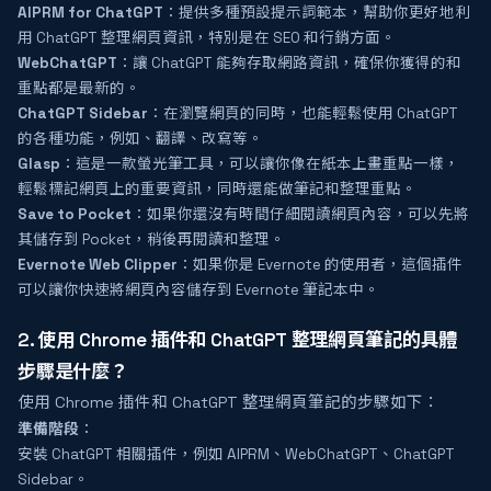
AIPRM for ChatGPT
：提供多種預設提示詞範本，幫助你更好地利
用 ChatGPT 整理網頁資訊，特別是在 SEO 和行銷方面。
WebChatGPT
：讓 ChatGPT 能夠存取網路資訊，確保你獲得的和
重點都是最新的。
ChatGPT Sidebar
：在瀏覽網頁的同時，也能輕鬆使用 ChatGPT
的各種功能，例如、翻譯、改寫等。
Glasp
：這是一款螢光筆工具，可以讓你像在紙本上畫重點一樣，
輕鬆標記網頁上的重要資訊，同時還能做筆記和整理重點。
Save to Pocket
：如果你還沒有時間仔細閱讀網頁內容，可以先將
其儲存到 Pocket，稍後再閱讀和整理。
Evernote Web Clipper
：如果你是 Evernote 的使用者，這個插件
可以讓你快速將網頁內容儲存到 Evernote 筆記本中。
2. 使用 Chrome 插件和 ChatGPT 整理網頁筆記的具體
步驟是什麼？
使用 Chrome 插件和 ChatGPT 整理網頁筆記的步驟如下：
準備階段
：
安裝 ChatGPT 相關插件，例如 AIPRM、WebChatGPT、ChatGPT
Sidebar。