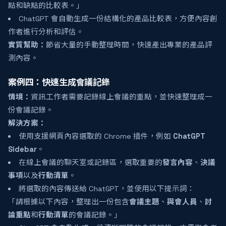
點和缺點的比較表。」
ChatGPT 會自動生成一份結構化的產品比較表，方便內容創
作者進行分析和評估。
實質幫助：
節省大量的手動整理時間，快速產出專業的產品評
測內容。
案例四：快速生成會議記錄
情境：
資訊工作者需要記錄線上會議的重點，並快速整理成一
份會議記錄。
解決方案：
使用支援網頁內容選取的 Chrome 插件，例如
ChatGPT
Sidebar
。
在線上會議的聊天室或記錄區，選取重要的
發言內容
、
決議
事項
以及
行動清單
。
將選取的內容傳送給 ChatGPT，並使用以下提示詞：
「請根據以下內容，整理出一份包含
會議主題
、
與會人員
、
討
論重點
和
行動清單
的會議記錄。」