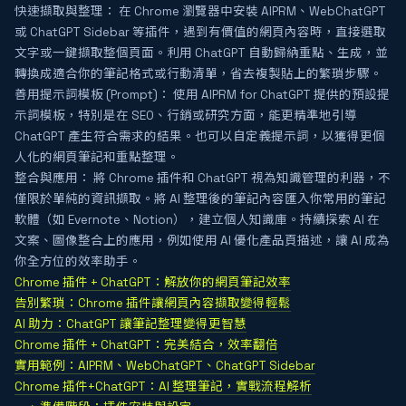
快速擷取與整理： 在 Chrome 瀏覽器中安裝 AIPRM、WebChatGPT
或 ChatGPT Sidebar 等插件，遇到有價值的網頁內容時，直接選取
文字或一鍵擷取整個頁面。利用 ChatGPT 自動歸納重點、生成，並
轉換成適合你的筆記格式或行動清單，省去複製貼上的繁瑣步驟。
善用提示詞模板 (Prompt)： 使用 AIPRM for ChatGPT 提供的預設提
示詞模板，特別是在 SEO、行銷或研究方面，能更精準地引導
ChatGPT 產生符合需求的結果。也可以自定義提示詞，以獲得更個
人化的網頁筆記和重點整理。
整合與應用： 將 Chrome 插件和 ChatGPT 視為知識管理的利器，不
僅限於單純的資訊擷取。將 AI 整理後的筆記內容匯入你常用的筆記
軟體（如 Evernote、Notion），建立個人知識庫。持續探索 AI 在
文案、圖像整合上的應用，例如使用 AI 優化產品頁描述，讓 AI 成為
你全方位的效率助手。
Chrome 插件 + ChatGPT：解放你的網頁筆記效率
告別繁瑣：Chrome 插件讓網頁內容擷取變得輕鬆
AI 助力：ChatGPT 讓筆記整理變得更智慧
Chrome 插件 + ChatGPT：完美結合，效率翻倍
實用範例：AIPRM、WebChatGPT、ChatGPT Sidebar
Chrome 插件+ChatGPT：AI 整理筆記，實戰流程解析