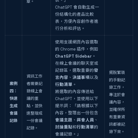
表。」
章。
ChatGPT 會自動生成一
份結構化的產品比較
表，方便內容創作者進
行分析和評估。
使用支援網頁內容選取
的 Chrome 插件，例如
ChatGPT Sidebar
。
在線上會議的聊天室或
記錄區，選取重要的
發
擺脫繁瑣
資訊工作
言內容
、
決議事項
以及
的手動記
案例
者需要記
行動清單
。
錄工作，
四：
錄線上會
將選取的內容傳送給
專注於會
快速
議的重
ChatGPT，並使用以下
議內容，
生成
點，並快
提示詞：「請根據以下
並確保所
內容，整理出一份包含
會議
速整理成
有重要資
會議主題
、
與會人員
、
記錄
一份會議
訊都被記
討論重點
和
行動清單
的
記錄。
錄下來。
會議記錄。」