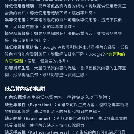
降低使用者體驗：
充斥著低品質內容的網站，難以提供使用者真正
需要的資訊，導致使用者體驗下降，
跳出率
升高。
誤導使用者：
不準確或過時的資訊可能誤導使用者，造成不良後
果，尤其是在醫療、金融等專業領域。
損害品牌聲譽：
如果品牌網站充斥著低品質內容，會損害品牌聲
譽，降低使用者信任度。
降低搜尋引擎排名：
Google 等搜尋引擎越來越重視內容品質，低品
質內容可能會受到懲罰，導致網站排名下降。Google的
“有幫助的
內容”更新
，便是一個重要的指標。
影響資訊生態：
大量低品質內容的泛濫，會擠壓優質內容的生存空
間，劣幣驅逐良幣，最終影響整個資訊生態。
低品質內容的陷阱
AI內容農場
產生的低品質內容，往往會落入以下陷阱：
缺乏專業性（Expertise）：
AI雖然可以生成內容，但缺乏專業領域
的知識和經驗，難以提供深入的分析和獨到的見解。
缺乏經驗（Experience）：
AI無法提供親身經歷，難以分享真實的
感受和體驗，使得內容缺乏人情味和說服力。
缺乏權威性（Authoritativeness）：
AI生成的內容可能缺乏可靠