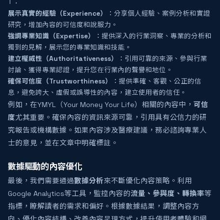
T：
展示真實的經驗（Experience）
：分享個人經驗、案例分析和實證
研究，增加內容的可信度和說服力。
強調專業知識（Expertise）
：提供深入的行業洞察、專業的分析和
獨到的見解，展示您的專業知識和技能。
建立權威性（Authoritativeness）
：引用可靠的來源、參與行業
討論、獲得專業認證，提升您在行業內的聲譽和地位。
確保可信度（Trustworthiness）
：提供準確、客觀、公正的信
息，避免誇大、虛假或誤導性的內容，建立使用者的信任。
例如，在YMYL（Your Money Your Life）相關的內容中，
可信
度
尤其重要。確保內容的資訊來源可靠，引用具有公信力的研
究報告或機構數據。如果內容涉及醫療建議，務必諮詢專業人
士的意見，並在文章中明確標註。
數據驅動的內容優化
最後，我們需要通過
數據分析
來不斷優化內容策略。利用
Google Analytics等工具，監控內容的
流量、參與度、轉換率
等
指標，瞭解讀者的需求和偏好。根據數據結果，調整內容方
向、優化內容結構、改善內容呈現方式，提升使用者體驗和網