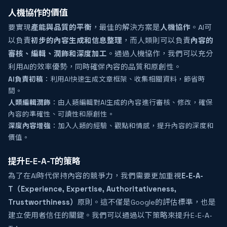
人機協作的價值
要實現
產能與品質的平衡
，最佳的解決方案是
人機協作
。AI可
以負責
初步的內容生成和信息整理
，而人類則可以負責
內容的
審核、編輯、潤飾和深度加工
。通過人機協作，我們可以充分
利用AI的效率優勢，同時確保內容的品質和原創性。
AI負責初稿
：利用AI快速生成文章框架、收集相關資料，節省時
間。
人類編輯潤飾
：由人類編輯對AI生成的內容進行審核、修改，確保
內容的準確性、可讀性和原創性。
深度內容增強
：加入人類的經驗、觀點和情感，提升內容的深度和
價值。
提升E-E-A-T的策略
為了在AI時代保持內容的競爭力，我們需要更加重視
E-E-A-
T（Experience, Expertise, Authoritativeness,
Trustworthiness）
原則。這不僅是Google的評估標準，也是
建立使用者信任的關鍵。我們可以通過以下策略來提升E-E-A-