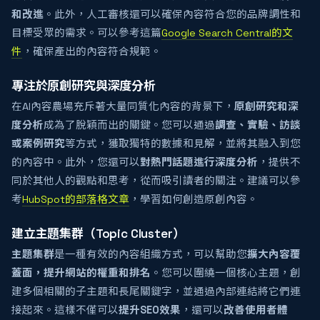
和改進
。此外，人工審核還可以確保內容符合您的品牌調性和
目標受眾的需求。可以參考這篇
Google Search Central的文
件
，確保產出的內容符合規範。
專注於原創研究與深度分析
在AI內容農場充斥著大量同質化內容的背景下，
原創研究和深
度分析
成為了脫穎而出的關鍵。您可以通過
調查、實驗、訪談
或案例研究
等方式，獲取獨特的數據和見解，並將其融入到您
的內容中。此外，您還可以
對熱門話題進行深度分析
，提供不
同於其他人的觀點和思考，從而吸引讀者的關注。建議可以參
考
HubSpot的部落格文章
，學習如何創造原創內容。
建立主題集群（Topic Cluster）
主題集群
是一種有效的內容組織方式，可以幫助您
擴大內容覆
蓋面，提升網站的權重和排名
。您可以圍繞一個核心主題，創
建多個相關的子主題和長尾關鍵字，並通過內部連結將它們連
接起來。這樣不僅可以
提升SEO效果
，還可以
改善使用者體