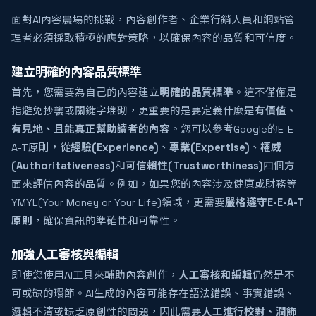
面對AI內容農場的挑戰，內容創作者、企業行銷人員和網站管
理者必須採取積極的應對策略，以確保內容的品質和可信度。
建立明確的內容品質標準
首先，您需要為自己的內容建立
明確的品質標準
。這不僅僅是
指避免抄襲或關鍵字堆砌，更重要的是要定義什麼是
有價值、
有見地、且能真正幫助讀者的內容
。您可以參考Google的E-E-
A-T原則，從
經驗(Experience)
、
專業(Expertise)
、
權威
(Authoritativeness)
和
可信賴性(Trustworthiness)
四個方
面來評估內容的品質。例如，如果您的內容涉及健康或財務等
YMYL(Your Money or Your Life)領域，更需要
嚴格遵守E-E-A-T
原則
，確保資訊的準確性和可靠性。
加強人工審核與編輯
即使您使用AI工具來輔助內容創作，
人工審核和編輯
仍然是不
可或缺的環節。AI生成的內容可能存在語法錯誤、事實錯誤、
邏輯不清或缺乏原創性的問題，因此需要
人工進行校對、潤飾