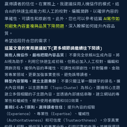
贏得讀者的信任。在實務上，我建議採用人機協作的模式，結
合AI的快速生成能力和人工的校對、編輯潤飾，以確保內容的
準確性、可讀性和原創性。此外，您也可以參考這篇
AI寫作如
何避免內容重複與品質下降問題
，深入瞭解如何提升內容品
質。
希望這段符合您的需求！
這篇文章的實用建議如下(更多細節請繼續往下閱讀)
擁抱人機協作，嚴格把關內容品質：
不要完全依賴AI生成內容。將
AI視為助手，利用它快速生成初稿，但務必加入人工校對、編輯和
潤飾流程，確保內容的準確性、可讀性和原創性。針對醫療、金融
等專業領域，更要加強事實查核，避免誤導讀者。
轉型內容策略，建立主題集群：
不要只關注單一關鍵字的排名。擴
大內容規劃，以主題集群（Topic Cluster）為核心，圍繞核心主題
建立多個相關的子主題內容，並透過內部連結串聯，建立網站的專
業性和權威性，提升使用者體驗和SEO效果。
重視E-E-A-T原則，贏得讀者信任：
提升內容的經驗
（Experience）、專業性（Expertise）、權威性
（Authoritativeness）和可信度（Trustworthiness）。分享真實
的個人經驗、提供深入的專業分析、引用可靠的來源，並確保資訊