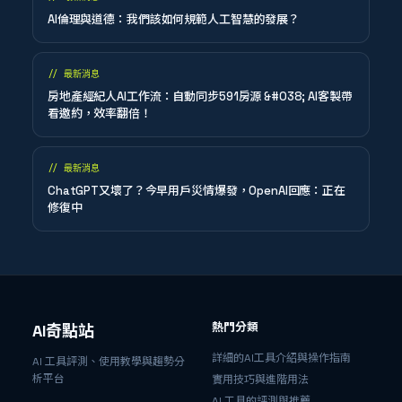
AI倫理與道德：我們該如何規範人工智慧的發展？
//
最新消息
房地產經紀人AI工作流：自動同步591房源 &#038; AI客製帶
看邀約，效率翻倍！
//
最新消息
ChatGPT又壞了？今早用戶災情爆發，OpenAI回應：正在
修復中
熱門分類
AI奇點站
詳細的AI工具介紹與操作指南
AI 工具評測、使用教學與趨勢分
析平台
實用技巧與進階用法
AI 工具的評測與推薦