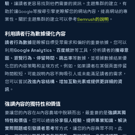
驗
，讓讀者更容易找到他們需要的資訊。主題集群的建立，有
助於讓Google等搜尋引擎更瞭解您的網站內容，提高網站的專
業性。關於主題集群的建立可以參考
Semrush的說明
。
利用讀者行為數據優化內容
讀者行為數據
是瞭解目標受眾需求和偏好的重要依據。您可以
利用
Google Analytics
、
百度統計
等工具，分析讀者的
搜尋意
圖、瀏覽行為、停留時間、跳出率
等數據，並根據數據結果優
化您的內容策略和呈現方式。例如，如果讀者在某個頁面停留
時間較短，可能說明內容不夠吸引人或未能滿足讀者的需求，
您可以嘗試
改進內容結構、增加互動元素或提供更詳細的資
訊
。
強調內容的獨特性和價值
要讓您的內容在AI內容農場中脫穎而出，最重要的是
強調其獨
特性和價值
。您可以通過
分享個人經驗、提供專業知識、解決
實際問題或引發讀者思考
等方式，讓您的內容與眾不同。此