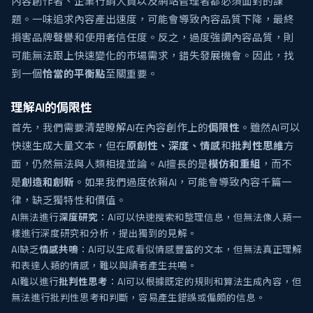
內容創作者、企業行銷人員以及網站管理者都必須面對的課
題。一味追求內容產出速度，可能會導致內容品質下降，最終
損害品牌聲譽和使用者信任度。反之，過度強調內容品質，則
可能無法跟上快速變化的市場需求，錯失發展機會。因此，找
到一個
恰當的平衡點
至關重要。
理解AI的侷限性
首先，我們需要清楚瞭解AI在內容創作上的
侷限性
。雖然AI可以
快速生成大量文本，但在
原創性、深度、情感
和
批判性思維
方
面，仍然無法與人類相提並論。AI擅長的是
模仿和重組
，而不
是
創造和創新
。如果我們過度依賴AI，可能會導致內容千篇一
律，缺乏獨特性和價值。
AI無法進行
深度研究
：AI可以快速搜索和整理信息，但無法像人類一
樣進行深度研究和分析，提出獨到的見解。
AI缺乏
情感共鳴
：AI可以生成看似情感豐富的文本，但無法真正理解
和表達人類的情感，難以與讀者產生共鳴。
AI難以進行
批判性思考
：AI可以根據既定的規則和算法生成內容，但
無法進行批判性思考和判斷，容易產生錯誤或偏頗的信息。