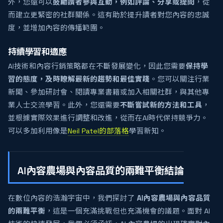
外，您還可以
鼓勵讀者參與互動，例如評論、分享或提問
，從
而建立更緊密的社群關係。這有助於提升讀者對您內容的忠誠
度，並增加內容的傳播範圍。
持續學習和適應
AI技術和內容行銷策略都在不斷發展變化，因此您需要
保持學
習的態度，及時瞭解最新的趨勢和最佳實踐
。您可以關注行業
新聞、參加研討會、閱讀專業書籍或加入相關社群，與其他專
業人士交流學習。此外，您還需要
不斷嘗試新的方法和工具
，
並根據實際效果進行調整和改進，從而在AI時代保持競爭力。
可以多加利用像是
Neil Patel的部落格
學習新知。
AI內容農場與內容品質的兩難平衡結論
在數位內容的浩瀚宇宙中，我們探討了
AI內容農場與內容品質
的兩難平衡
，這是一個充滿挑戰但也充滿機會的議題。面對 AI