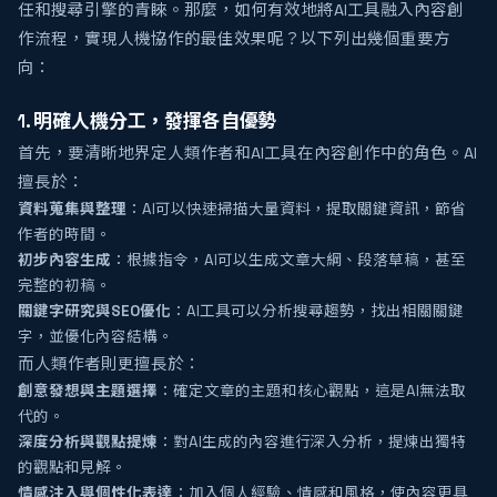
任和搜尋引擎的青睞。那麼，如何有效地將AI工具融入內容創
作流程，實現人機協作的最佳效果呢？以下列出幾個重要方
向：
1. 明確人機分工，發揮各自優勢
首先，要清晰地界定人類作者和AI工具在內容創作中的角色。AI
擅長於：
資料蒐集與整理
：AI可以快速掃描大量資料，提取關鍵資訊，節省
作者的時間。
初步內容生成
：根據指令，AI可以生成文章大綱、段落草稿，甚至
完整的初稿。
關鍵字研究與SEO優化
：AI工具可以分析搜尋趨勢，找出相關關鍵
字，並優化內容結構。
而人類作者則更擅長於：
創意發想與主題選擇
：確定文章的主題和核心觀點，這是AI無法取
代的。
深度分析與觀點提煉
：對AI生成的內容進行深入分析，提煉出獨特
的觀點和見解。
情感注入與個性化表達
：加入個人經驗、情感和風格，使內容更具