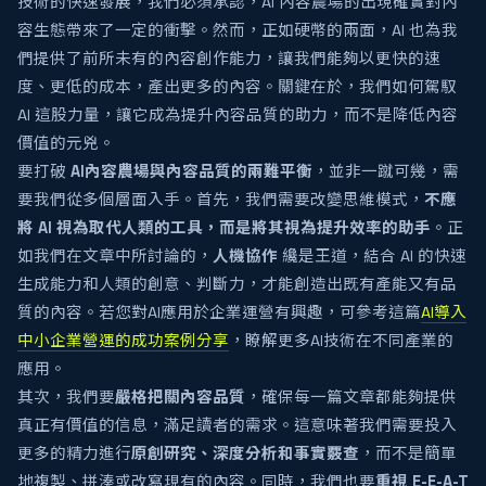
技術的快速發展，我們必須承認，AI 內容農場的出現確實對內
容生態帶來了一定的衝擊。然而，正如硬幣的兩面，AI 也為我
們提供了前所未有的內容創作能力，讓我們能夠以更快的速
度、更低的成本，產出更多的內容。關鍵在於，我們如何駕馭
AI 這股力量，讓它成為提升內容品質的助力，而不是降低內容
價值的元兇。
要打破
AI內容農場與內容品質的兩難平衡
，並非一蹴可幾，需
要我們從多個層面入手。首先，我們需要改變思維模式，
不應
將 AI 視為取代人類的工具，而是將其視為提升效率的助手
。正
如我們在文章中所討論的，
人機協作
纔是王道，結合 AI 的快速
生成能力和人類的創意、判斷力，才能創造出既有產能又有品
質的內容。若您對AI應用於企業運營有興趣，可參考這篇
AI導入
中小企業營運的成功案例分享
，瞭解更多AI技術在不同產業的
應用。
其次，我們要
嚴格把關內容品質
，確保每一篇文章都能夠提供
真正有價值的信息，滿足讀者的需求。這意味著我們需要投入
更多的精力進行
原創研究、深度分析和事實覈查
，而不是簡單
地複製、拼湊或改寫現有的內容。同時，我們也要
重視 E-E-A-T