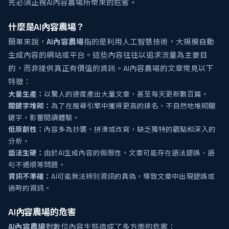
先必須正視AI內容農場所帶來的危害。
什麼是AI內容農場？
簡單來說，
AI內容農場
指的是利用人工智慧技術，大規模自動
生成內容的網站或平台。這些內容往往以追求流量為主要目
的，而非提供真正有價值的資訊。AI內容農場的文章常見以下
特徵：
大量生產：
以驚人的速度產出大量文章，甚至每天更新數百篇。
關鍵字堆砌：
為了在搜尋引擎中獲得更高的排名，不自然地堆砌關
鍵字，影響閱讀體驗。
低原創性：
內容多為抄襲、拼湊或改寫，缺乏獨特的觀點和深入的
分析。
語法生硬：
由於AI生成內容的侷限性，文章可能存在語法錯誤、語
句不通順等問題。
資訊不準確：
AI可能無法辨別資訊的真偽，導致文章中出現錯誤或
過時的資訊。
AI內容農場的危害
AI內容農場
對數位內容生態造成了多方面的危害：