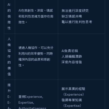
AI
的
AI在原創性、深度、情感
無法進行深度研究
侷
和批判性思維方面存在侷
缺乏情感共鳴
難以進行批判性思考
限
限性。
性
人
機
通過人機協作，可以充分
協
AI負責初稿
利用AI的效率優勢，同時
作
人類編輯潤飾
確保內容的品質和原創
深度內容增強
的
性。
價
值
提
展示真實的經驗
升
（Experience）
E-
重視Experience,
強調專業知識
E-
Expertise,
（Expertise）
A-
Authoritativeness,