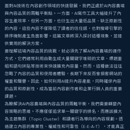
面對AI技術在內容創作領域的快速發展，我們正處於AI內容農場
與內容品質的兩難平衡點。一方面，AI寫作工具大幅提升了內
容生產效率，但另一方面，也衍生出大量低品質、缺乏原創性
的內容，這些內容不僅降低了讀者的信任感，也對搜尋引擎的
排序機制產生負面影響。這篇文章將深入探討這種現象，並提
供實用的解決方案。
要理解這場內容品質的挑戰，就必須先了解AI內容農場的運作
方式，它們通常利用自動生成大量關鍵字堆砌的文章、標題重
組和語句拼貼等技術來快速擴充內容量。然而，這種做法往往
忽略了內容的品質和使用者體驗，長期下來反而會損害網站的
權重和聲譽。因此，如何利用AI提升內容產能，同時確保內容
的品質和原創性，成為當前內容創作者和企業行銷人員的重要
課題。
為瞭解決AI內容農場與內容品質的兩難平衡，我們需要轉變內
容策略的思維。不應僅僅追求單一關鍵字的排名，而應該擴大
為主題集群（Topic Cluster）和讀者行為導向的內容規劃。透
過建立內容的專業性、權威性和可靠性（E-E-A-T），才能真正