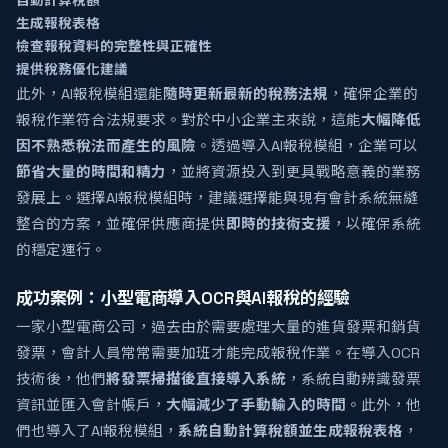
自動計算稅額
生成報稅表格
檢查報稅資料的完整性與正確性
提供稅務優化建議
此外，AI報稅模組還能
隨時更新最新的稅務法規
，確保企業的
報稅作業符合法規要求。對於中小企業主來說，這能
大幅降低
因不熟悉稅法而產生的風險
。透過導入AI報稅模組，企業可以
節省大量的時間和精力
，並將資源投入到更具戰略意義的業務
發展上。選擇AI報稅模組時，建議選擇能與現有會計系統無縫
整合的方案，並確保供應商提供
即時的技術支援
，以確保系統
的穩定運行。
成功案例：小型電商導入OCR與AI報稅的經驗
一家小型電商公司，過去由於需要處理大量的進貨發票和銷貨
發票，會計人員常常需要加班才能完成報稅作業。在導入OCR
技術後，他們
將發票掃描後直接導入系統
，系統自動辨識發票
資訊並匯入會計帳戶，
大幅減少了手動輸入的時間
。此外，他
們也導入了AI報稅模組，
系統自動計算稅額並生成報稅表格
，