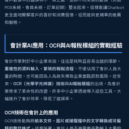
客戶數據中的錯誤和不一致之處，並將不同來源的數據（例如
POS系統、會員系統、訂單記錄）整合起來。這樣能讓Chatbot
更全面地瞭解客戶的喜好和消費習慣，從而提供更精準的推薦
和服務。
會計業AI應用：OCR與AI報稅模組的實戰經驗
會計作業對於中小企業來說，往往是耗時且容易出錯的環節。
重複性的資料輸入、繁瑣的報稅流程
，不僅佔用了會計人員大
量的時間，也可能因為人為疏失導致企業面臨罰款風險。近年
來，
OCR（光學字元辨識）技術
與
AI報稅模組
的出現，為會計
業帶來了革命性的改變，許多中小企業透過導入這些工具，大
幅提升了會計效率，降低了錯誤率。
OCR技術在會計上的應用
OCR技術能夠將
紙本文件、圖片或掃描檔中的文字轉換成可編
輯的數位格式
。這意味著，會計人員不再需要手動輸入大量的