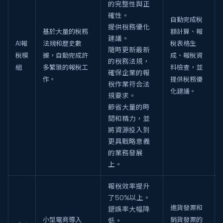
的完整性與正
確性。
自動完成稅
提供稅務優化
基於大量的稅務
額計算、報
建議。
AI報
法規和歷史數
稅表格生
隨時更新最新
稅模
據，自動完成許
成、報稅資
的稅務法規，
組
多繁瑣的報稅工
料檢查，並
確保企業的報
作。
提供稅務優
稅作業符合法
化建議。
規要求。
節省大量的時
間和精力，並
將資源投入到
更具戰略意義
的業務發展
上。
報稅效率提升
了50%以上。
進貨發票和
錯誤率大幅降
小型電商導入
銷貨發票的
低。