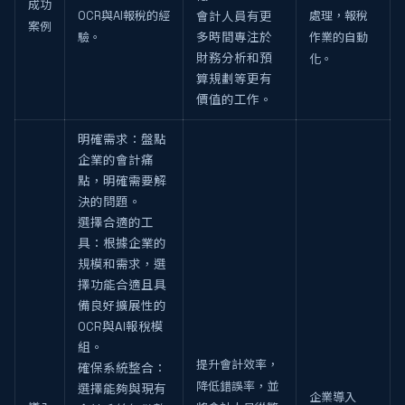
成功
OCR與AI報稅的經
處理，報稅
會計人員有更
案例
驗。
多時間專注於
作業的自動
財務分析和預
化。
算規劃等更有
價值的工作。
明確需求：盤點
企業的會計痛
點，明確需要解
決的問題。
選擇合適的工
具：根據企業的
規模和需求，選
擇功能合適且具
備良好擴展性的
OCR與AI報稅模
組。
提升會計效率，
確保系統整合：
降低錯誤率，並
選擇能夠與現有
企業導入