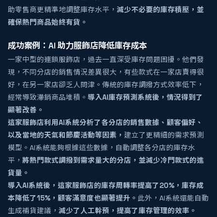
助零售商更精準地調整庫存水平，
減少不必要的庫存積壓，並
確保熱門商品始終有貨。
成功案例：AI 助力服飾店降低庫存成本
一家中型的連鎖服飾店，過去一直深受庫存問題困擾。他們發
現，不同分店的銷售情況差異很大，有些款式在一家店賣得很
好，在另一家店卻乏人問津。傳統的庫存調撥方式效率低下，
經常導致滯銷商品堆積。
導入AI庫存預測系統後，情況得到了
顯著改善。
這家服飾店利用AI系統分析了各分店的銷售數據、顧客偏好、
以及當地的天氣和節慶活動等因素，
建立了更精細的需求預測
模型。AI系統能夠根據這些數據，自動調整各分店的庫存水
平，
將熱門款式調撥到需求量大的分店，並減少冷門款式的進
貨量。
導入AI系統後，這家服飾店的庫存周轉率提高了20%，庫存成
本降低了15%，顧客滿意度也顯著提升。
此外，AI系統還能自動
生成補貨建議，
減少了人工幹預，提高了庫存管理的效率。