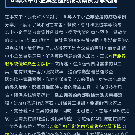
AI導入中小企業營運的成功案例分享結論
在本文中，我們深入探討了「
AI導入中小企業營運的成功案例
分享
」，展示了AI如何在零售、餐飲、會計和製造業等領域，
為中小企業帶來實質性的效益。從零售業的庫存預測、餐飲業
的Chatbot訂單自動化、會計業的OCR報稅模組，到製造業的AI
視覺檢測，我們看到了AI技術不再是大企業的專利，而是能被
中小企業靈活運用，解決實際問題的強大工具。正如
AI智能客
服系統優缺點全面解析
一文所述，選擇適合自身需求的AI工
具，能有效提升客戶服務效率，進而帶動整體營運效益。
透過這些
實戰案例
，我們不僅看到了AI的價值，更提煉出
高效
的導入策略
。
選擇具備即時支援的雲端工具
，能降低技術風
險，確保系統穩定運行；
建立完善的內部數據清洗與串接流
程
，是AI有效運作的基石；
加強員工培訓
，能讓他們快速上
手，充分發揮AI工具的優勢。同時，也別忘了，在導入AI系統之
後，也需要持續地進行優化與調整，才能確保AI系統能持續為
企業帶來效益。而類似
AI寫作如何避免內容重複與品質下降問
題
的文章，也提醒我們在導入AI的同時，也要關注AI產出內容的