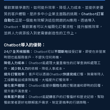
餐飲業競爭激烈，如何提升效率、降低人力成本、並提供更優
質的客戶體驗，是許多中小企業主面臨的挑戰。
Chatbot訂單
自動化
正是一個能有效解決這些問題的AI應用。透過導入
Chatbot，餐飲業者可以大幅簡化訂餐流程、提升服務效率，
並將人力資源投入到更需要創造性的工作上。
Chatbot導入的優勢：
24/7 全天候服務：
Chatbot可以
不間斷地
接受訂單，即使在非營業
時間也能服務客戶，不錯失任何商機。
降低人力成本：
Chatbot能處理大量重複性的訂單查詢和處理工
作，
減少對人力
的依賴，降低人事成本。
提升訂餐效率：
客戶可以透過Chatbot
快速完成
訂餐，無需等待人
工接聽電話或排隊點餐，大幅提升訂餐效率。
優化客戶體驗：
Chatbot能提供
個性化的
訂餐建議和即時的回覆，
提升客戶滿意度。
收集客戶數據：
Chatbot能
記錄
客戶的訂餐偏好和歷史記錄，幫助
餐飲業者更好地瞭解客戶需求，制定更精準的行銷策略。