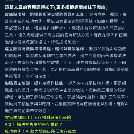
這篇文章的實用建議如下(更多細節請繼續往下閱讀)
從痛點出發，選擇具即時支援的雲端AI工具：
參考零售、餐飲、會
計等產業的成功案例，聚焦自身企業的營運痛點（如庫存積壓、訂
單處理效率低、報表製作耗時等），選擇能有效解決這些問題的AI
工具。 優先考慮提供即時支援的雲端解決方案，確保在導入和使用
過程中能及時獲得協助，降低技術風險。
建立數據清洗與串接流程，確保AI有效運作：
數據品質是AI成功應
用的基石。學習成功案例中企業的做法，建立完善的內部數據清洗
流程，去除錯誤和重複的數據。同時，建立數據串接流程，將不同
來源的數據整合在一起，為AI提供高品質的訓練數據，確保AI系統能
準確預測、分析和決策。
加強員工培訓，提升AI操作技能：
導入AI不只是技術升級，更是組
織能力的提升。參考成功案例中企業的做法，提供員工相關的培訓
課程，讓他們了解AI的工作原理，掌握AI操作邏輯，提升工作效率。
鼓勵員工積極參與AI應用，並根據實際情況持續優化AI系統，確保AI
能持續為企業帶來效益。
零售業AI應用：庫存預測與優化策略
AI如何解決零售業的庫存難題？
成功案例：AI 助力服飾店降低庫存成本