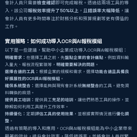
會計人員只需要
檢查確認
即可完成報稅。透過這兩項工具的導
入，該公司
報稅效率提升了50%以上
，且
錯誤率大幅降低
，讓
會計人員有更多時間專注於財務分析和預算規劃等更有價值的
工作。
實用策略：如何成功導入OCR與AI報稅模組
以下是一些建議，幫助中小企業成功導入OCR與AI報稅模組：
明確需求：
在選擇工具之前，先
盤點企業的會計痛點
，例如資料輸
入量大、報稅流程繁瑣等，
明確需要解決的問題
。
選擇合適的工具：
根據企業的規模和需求，選擇
功能合適且具備良
好擴展性的OCR與AI報稅模組
。
確保系統整合：
選擇能夠與現有會計系統
無縫整合
的工具，避免資
料轉換的麻煩。
提供員工培訓：
提供員工
充足的培訓
，讓他們熟悉工具的操作，並
瞭解如何利用工具提升工作效率。
持續優化：
定期
評估工具的使用效果
，並根據實際情況進行
優化調
整
。
透過有策略的導入和應用，OCR與AI報稅模組能為中小企業帶來
顯著的效益，提升會計效率，降低錯誤率，並將會計人員從繁