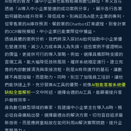
AI技術的普及，讓中小企業也能輕鬆擁抱數位轉型。本文旨在
透過「AI導入中小企業營運的成功案例分享」，展示各行各業
如何藉助AI提升效率、降低成本。別再認為AI是大企業的專利，
從零售業的AI庫存預測、餐飲業的Chatbot訂單處理，到會計業
的OCR報稅模組，中小企業已能實際從中獲益。
透過具體的案例分析，我們將深入探討AI如何協助中小企業優
化營運流程，減少人力成本與人為失誤。這些案例不僅證明AI
的價值，更提供可行的導入策略。例如，選擇具備即時支援的
雲端工具，能大幅降低技術風險，確保系統穩定運行。建立完
善的內部數據清洗與串接流程，則是AI有效運作的基石，讓數
據不再是阻礙，而是助力。同時，別忘了加強員工培訓，讓他
們能快速上手，充分發揮AI工具的優勢。就像
AI智能客服系統優
缺點全面解析
一文中所述，選擇合適的AI工具，能顯著提升客
戶服務效率。
身為數位轉型領域的專家，我建議中小企業主在導入AI時，務
必從自身痛點出發，選擇最適合的解決方案。切勿盲目追求最
新技術，而是應將重點放在如何利用AI解決實際問題，提升企
業競爭力。