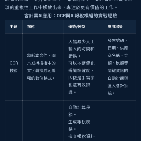
瑣的重複性工作中解放出來，專注於更有價值的工作。
會計業AI應用：OCR與AI報稅模組的實戰經驗
主題
描述
優勢/效益
應用場景
發票號碼、
大幅減少人工
日期、供應
輸入的時間和
將紙本文件、圖
商名稱、金
錯誤。
OCR
片或掃描檔中的
額、稅額等
可以不斷優化
技術
文字轉換成可編
辨識準確度，
關鍵資訊的
即使是手寫字
輯的數位格式。
自動辨識與
也能有效辨
匯入會計系
識。
統。
自動計算稅
額。
生成報稅表
格。
檢查報稅資料