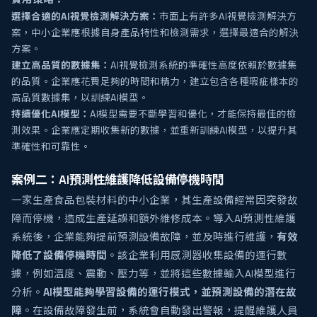
選擇合適的AI視覺檢測解決方案：
市面上有許多AI視覺檢測解決方
案，中小企業應根據自身產品特性和檢測需求，選擇最適合的解決
方案。
建立高品質的數據集：
AI視覺檢測系統的準確性高度依賴於數據集
的品質。企業應花費足夠的時間和精力，建立包含各種瑕疵樣本的
高品質數據集，以訓練AI模型。
持續優化AI模型：
AI模型需要不斷學習和優化，才能保持最佳的檢
測效果。企業應定期收集新的數據，並重新訓練AI模型，以提升其
準確性和可靠性。
案例二：AI預測性維護降低設備停機時間
一家生產食品包裝材料的中小企業，其生產設備經常因突發故
障而停機，造成生產延誤和額外維修成本。導入AI預測性維護
系統後，企業能夠提前預測設備故障，並及時進行維護，
有效
降低了設備停機時間
。該企業利用感測器收集設備的運行數
據，例如溫度、震動、壓力等，並將這些數據輸入AI模型進行
分析。
AI模型能夠學習設備的運行模式，並預測設備的潛在故
障
。在設備故障發生前，系統會自動發出警報，提醒維護人員