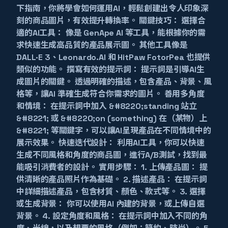
下指南，你將學會如何運用AI，輕鬆創建出令人印象深
刻的商品圖片，有效提升轉換率。 關鍵技巧： 選擇合
適的AI工具： 像是 GenApe AI 等工具，能根據你的需
求快速生成高品質的產品展示圖。 其他工具像是
DALL·E 3、Leonardo.AI 和 HitPaw FotorPea 也提供
類似的功能。 撰寫有效的提示詞： 提示詞是引導AI生
成圖片的關鍵。 透過明確的描述，包含產品、背景、風
格等，讓AI 準確生成符合你需求的圖片。 善用多角度
和情境： 在提示詞中加入 &#8220;standing 站立
&#8221; 或 &#8220;on (something) 在（某物）上
&#8221; 等關鍵字，可以讓AI呈現產品在不同情境中的
展示效果。 快速迭代設計： 利用AI工具，你可以快速
生成不同風格和角度的商品圖，進行A/B測試，找到最
能吸引消費者的設計。 實用步驟： 1. 上傳產品圖： 提
供清晰的產品照片作為基礎。 2. 描述產品： 在提示詞
中詳細描述產品，包含材質、顏色、款式等。 3. 選擇
或生成背景： 你可以使用AI 內建的背景，或上傳自選
背景。 4. 設定角度和風格： 在提示詞中加入不同的角