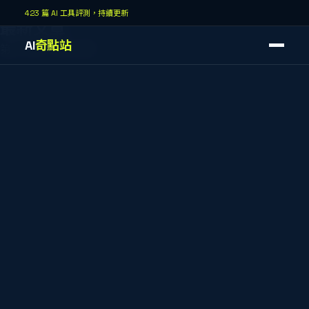
AI奇點站
423 篇 AI 工具評測，持續更新
最新文章
AI
奇點站
第
37
頁，共
43
頁