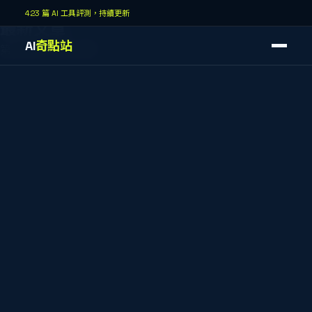
AI奇點站
423 篇 AI 工具評測，持續更新
最新文章
AI
奇點站
第
32
頁，共
43
頁