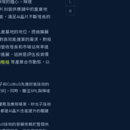
L
領域的雄心。輝達
晶片封裝供應鏈中的重要地
@
能，滿足AI晶片不斷增長的
生產基地的地位。透過擴展
代對高效能運算的需求。對投
的營收增長和市場佔有率提
作進展，這將是評估投資價
電腦樞紐
等產業合作動態，以
子和CoWoS先進封裝技術的
]。同時，關注SPIL與輝達
、優勢及應用場景。矽光子技術
都是AI晶片性能提升的關鍵
WoS技術的發展依賴於整個供