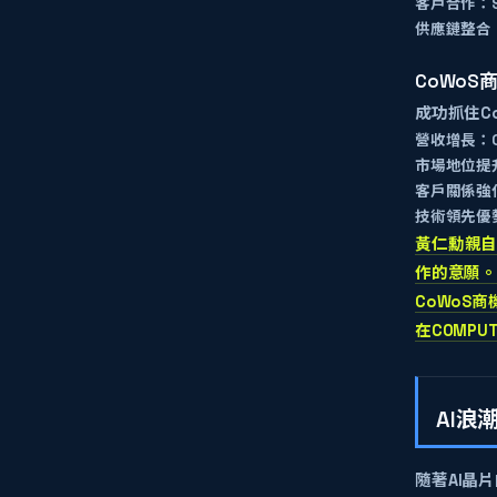
客戶合作：
供應鏈整合
CoWoS
成功抓住C
營收增長：
市場地位提
客戶關係強
技術領先優
黃仁勳
親自
作的意願。
CoWoS
在COMPU
AI浪
隨著
AI晶片