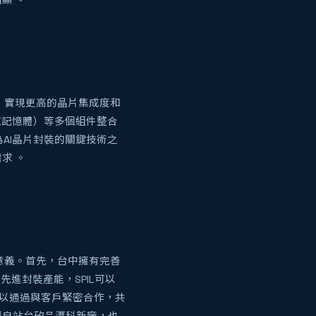
顯 。
上，實現更高的晶片集成度和
頻寬記憶體）等多個組件整合
為AI晶片封裝的關鍵技術之
求 。
略意義。首先，台中擁有完善
進封裝產能，SPIL可以
可以通過與客戶緊密合作，共