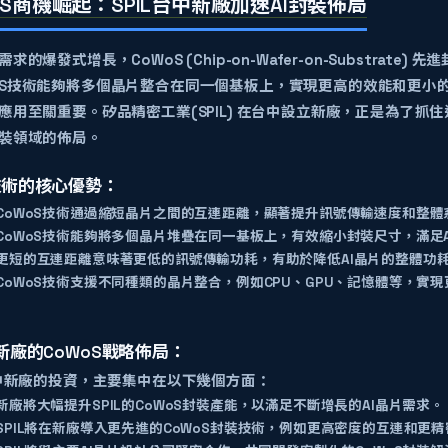
oS商機崛起：SPIL台中新廠加速AI封裝佈局
需求的爆發式增長，
CoWoS (Chip-on-Wafer-on-Substrate)
先進
oS技術能夠將多個晶片整合在同一個基板上，實現更高的效能和更小
I應用至關重要。矽品精密工業(SPIL) 在台中設立新廠，正是為了抓住
封裝領域的佈局。
S技術的核心優勢：
CoWoS技術通過縮短晶片之間的互連距離，顯著提升訊號傳輸速度和整體
CoWoS技術能夠將多個晶片堆疊在同一基板上，有效縮小封裝尺寸，滿足
更短的互連距離意味著更低的訊號傳輸功耗，有助於降低AI晶片的整體功
CoWoS技術支援不同種類的晶片整合，例如CPU、GPU、記憶體等，實
中新廠的CoWoS戰略佈局：
在台中新廠的投資，主要集中在以下幾個方面：
新廠將大幅提升SPIL的CoWoS封裝產能，以滿足不斷增長的AI晶片需求。
SPIL將在新廠導入更先進的CoWoS封裝技術，例如更高密度的互連和更