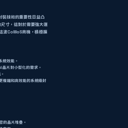
封裝技術的重要性日益凸
的尺寸，這對於需要強大運
這波CoWoS商機，積極擴
系統效能。
AI晶片對小型化的需求。
耗。
現更複雜和高效能的系統級封
精密的晶片堆疊。