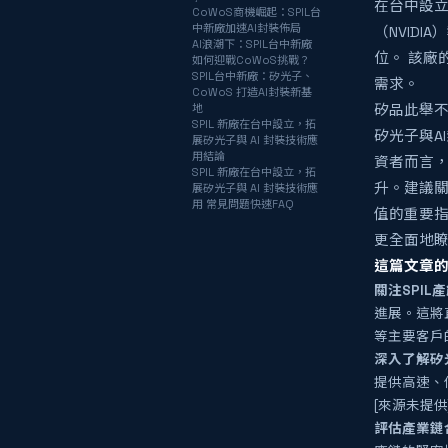
在台中設立
CoWoS商機崛起：SPIL台
中新廠加速AI封裝佈局
（NVID
AI浪潮下：SPIL台中新廠
位。 該廠
如何迎戰CoWoS挑戰？
SPIL台中新廠：矽光子、
需求。
CoWoS 打造AI封裝新基
地
矽品此舉
SPIL 新廠在台中設立，拓
矽光子與A
展矽光子與 AI 封裝技術應
用結論
資者而言
SPIL 新廠在台中設立，拓
升。建議
展矽光子與 AI 封裝技術應
用 常見問題快速FAQ
值的重要
更全面地
這篇文章的
關注SPI
進展。這將
等主要客戶
深入了解矽
提供高速、
[來源未提
評估產業鏈