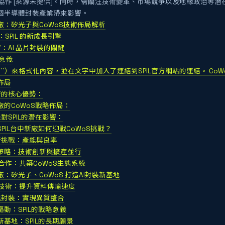
協作 [來源未提供]。同時，需關注技術變革、市場競爭以及地緣政治等
及整個半導體封裝產業帶來影響。
新廠：矽光子與CoWoS技術佈局解析
SPIL 的新成長引擎
術：AI 晶片封裝的關鍵
略意義
 ` `, ` `, ``, ``）來格式化內容，並在文字中加入了連結到SPIL官方網站的連結。
佈局
術的核心優勢：
新廠的CoWoS戰略佈局：
機對SPIL的潛在影響：
SPIL台中新廠如何迎戰CoWoS挑戰？
技術挑戰：產能與良率
應對策略：技術創新與擴產並行
合作：共築CoWoS生態系統
新廠：矽光子、CoWoS 打造AI封裝新基地
技術：提升資料傳輸速度
先進封裝：實現異質整合
驅動：SPIL的戰略意義
新基地：SPIL的長期願景