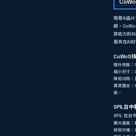
CoW
隨著
AI晶片
顯。CoW
算能力的A
展其在AI
CoWo
提升效能：
縮小尺寸：
降低功耗：
異質整合：
裝。
SPIL台
SPIL 
擴大產能：
技術升級：