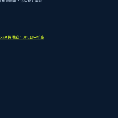
潛在風險因素，這些都可能對
 CoWoS商機崛起：SPIL台中新廠