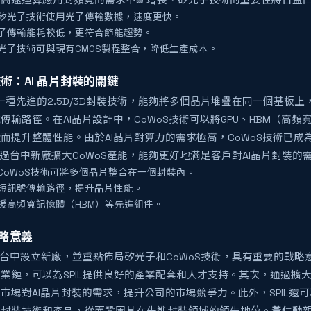
高速運算應用對頻寬的需求不斷增長，矽光子技術的重要性將日益凸
矽光子技術使用光子傳輸數據，速度更快。
子傳輸能耗較低，更符合節能趨勢。
光子技術可與現有CMOS製程整合，降低生產成本。
技術：AI 晶片封裝的關鍵
一種先進的2.5D/3D封裝技術，能夠將多個晶片堆疊在同一個基板
傳輸路徑。在AI晶片設計中，CoWoS技術可以將GPU、HBM（高
而提升整體性能。由於AI晶片對算力的需求極高，CoWoS技術已成
L通過台中新廠擴大CoWoS產能，能夠更好地滿足客戶對AI晶片封裝的需
CoWoS技術可將多個晶片整合在一個封裝內。
短訊號傳輸路徑，提升晶片性能。
援高頻寬記憶體（HBM）等先進組件。
戰略意義
擇在台中設立新廠，並重點佈局矽光子和CoWoS技術，具有重要的戰
業鏈，可以為SPIL提供良好的產業配套和人才支持。其次，通過擴大先
市場對AI晶片封裝的需求，提升公司的市場競爭力。此外，SPIL還