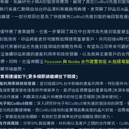
新廠，拓展矽光子與AI封裝技術應用，展現了其在CoWoS先進封裝
IA）執行長黃仁勳親自站台矽品潭科新廠啟用典禮，更突顯了矽品在AI
的擴建，一部分原因也是為了快速擴充CoWoS先進封裝的後段製程產
不僅呼應了產業趨勢，也進一步鞏固了其在中台灣作為先進封裝重要
I封裝技術，矽品將能更好地服務如輝達等重要客戶，共同迎接AI時
，這代表著矽品在先進封裝領域的策略性佈局，有望為公司帶來可觀
關注後續矽品新廠的產能利用率和技術發展，以及其與主要客戶的合
指標。同時，也值得關注
Foxconn 與 Nvidia 合作建置首座 AI 超級
瞭解市場趨勢。
實用建議如下(更多細節請繼續往下閱讀)
L產能利用率與技術發展：
密切追蹤SPIL台中新廠的產能利用率，特別是矽光
直接影響其營收增長和市場競爭力，是評估投資價值的重要指標 [來源未提供
的合作進展，判斷其在AI晶片供應鏈中的地位是否穩固 [來源未提供]。
光子和CoWoS技術：
深入研究矽光子和CoWoS等先進封裝技術的原理
低功耗的數據傳輸，而CoWoS技術則能實現高集成度的晶片封裝，這兩者
供]。掌握這些技術細節，有助於您更精準地評估相關投資的潛力。
合作與風險：
分析SPIL與設備商、材料商以及客戶之間的合作模式，Co