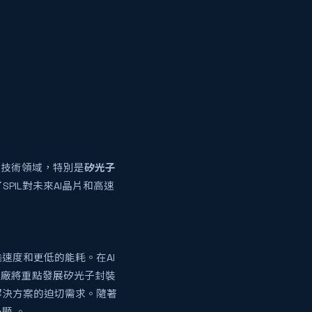
裝技術領域，特別是
矽光子
映了SPIL對未來AI晶片和高速
速度和更低的能耗。在AI
新廠將重點發展矽光子封裝
解決方案的迫切需求。隨著