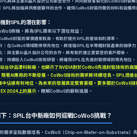
SPIL將與主要AI晶片設計公司緊密合作，共同開發客製化的CoWoS封裝
：
SPIL將加強與供應鏈夥伴的合作，確保CoWoS封裝所需的材料和設備
商機對SPIL的潛在影響：
oWoS商機，將為SPIL帶來以下潛在效益：
CoWoS封裝的單價通常較高，有助於提升SPIL的營收和利潤率。
升：
在CoWoS領域取得領先地位，將增強SPIL在半導體封裝產業的競爭力
化：
與主要AI晶片設計公司的合作，將有助於建立更緊密的客戶關係。
勢：
持續投入CoWoS技術研發，將確保SPIL在先進封裝領域的領先地位。
站台矽品潭科新廠，也顯示了NVIDIA對於CoWoS先進封裝技術的高度
 隨著AI應用的不斷發展，CoWoS技術的需求將持續增長。SPIL透
商機中佔據有利地位，為未來的發展奠定堅實基礎。更多關於CoWoS
TEX 2024上的展示
，瞭解CoWoS的最新進展。
潮下：SPIL台中新廠如何迎戰CoWoS挑戰？
的需求呈指數級增長，CoWoS（Chip-on-Wafer-on-Substra