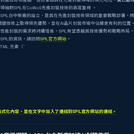
的封裝技術和產品，從而鞏固其在先進封裝領域的領先地位。
黃仁勳
領袖對SPIL在CoWoS先進封裝技術的高度重視 。
SPIL台中新廠的設立，是其在先進封裝技術領域的重要戰略部署，
等關鍵技術上取得領先優勢，並在AI晶片封裝市場中佔據更有利的位置
性能封裝的需求將持續增長，SPIL有望憑藉其技術優勢和戰略佈局
SPIL的資訊，請訪問
SPIL官方網站
。
TML 元素（`
格式化內容，並在文字中加入了連結到SPIL官方網站的連結。