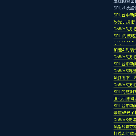
應鏈的緊密
SPIL以
SPIL台中
矽光子技術：
CoWoS技
SPIL 的戰
`, ` `,
加速AI封裝
CoWoS技
SPIL台中
CoWoS商
AI浪潮下：
CoWoS
SPIL的
強化供應鏈
SPIL台中
聚焦矽光子
CoWoS
AI晶片需求
打造AI封裝