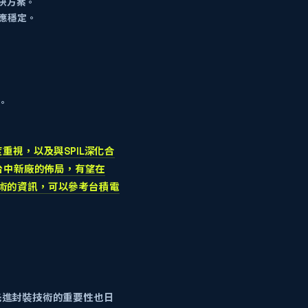
解決方案。
供應穩定。
。
重視，以及與SPIL深化合
過台中新廠的佈局，有望在
技術的資訊，可以參考
台積電
te）先進封裝技術的重要性也日