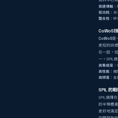
資料中心和
高速傳輸
：
低功耗
：光
整合性
：矽
CoWoS
CoWoS
是
更短的訊號
在一起，從
一。SPI
高集成度
：
高性能
：縮
高頻寬
：支
SPIL 的
SPIL選
的半導體產
更好地滿足