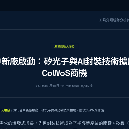
工具分類
趨勢分析
產業創新大爆發
台中新廠啟動：矽光子與AI封裝技術
CoWoS商機
2025年2月16日
·
14
min read
·
5,513
字
新大爆發
/
SPIL台中新廠啟動：矽光子與AI封裝技術擴展，搶攻CoWoS商機
片需求的爆發式增長，先進封裝技術成為了半導體產業的關鍵。矽品（S