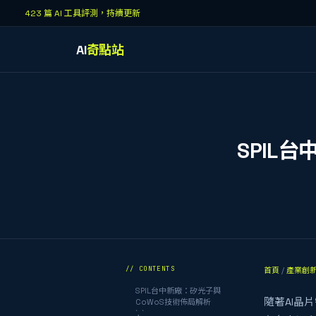
423 篇 AI 工具評測，持續更新
AI
奇點站
SPIL
// CONTENTS
首頁
/
產業創
SPIL台中新廠：矽光子與
隨著AI晶
CoWoS技術佈局解析
`, `