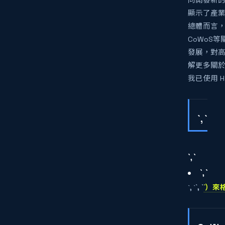
同開發新
顯示了產業
總體而言，
CoWoS
發展，對高
解更多關於
我已使用 H
`, `
`, `
`, `
`, `
`, `
`）來