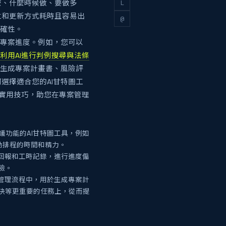
L
麼、什麼時候做、要做多
立和更新方式耗時且容易出
@
精確性。
蹤專案進度。例如，您可以
利用AI進行判例搜尋與法條
協助生成專案計畫書、風險評
選擇適合您的AI甘特圖工
等實用技巧，助您在專案管理
議功能的AI甘特圖工具，例如
省手動排程的時間和精力。
度回報和工時記錄，進行進度偏
險。
專案管理流程中，用於生成專案計
決等更重要的任務上，從而提