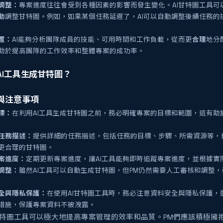
調整：
專案進度往往會受到各種因素的影響而發生變化。AI甘特圖工具可
動
調整甘特圖。例如，如果某個任務延遲了，AI可以自動調整後續任務的
置：
AI能夠分析團隊成員的技能、可用時間和工作負載，從而更
合理
地分
助於提高團隊的工作效率和整體專案的成功率。
AI工具生成甘特圖？
與注意事項
標：
在利用AI工具生成甘特圖之前，務必明確專案的目標和範圍，這有助
任務描述：
提供詳細的任務描述，包括任務的目標、步驟、所需資源等，這
更合理的甘特圖。
案進度：
定期更新專案進度，讓AI工具能夠即時追蹤專案進度，並根據實
調整：
雖然AI工具可以自動生成甘特圖，但PM仍然需要人工審核和調整
全與隱私保護：
在使用AI甘特圖工具時，務必注意資料安全與隱私保護，
措施，保護專案資料不被洩露。
甘特圖工具可以極大地提高專案管理的效率和品質。PM們應該積極擁抱A