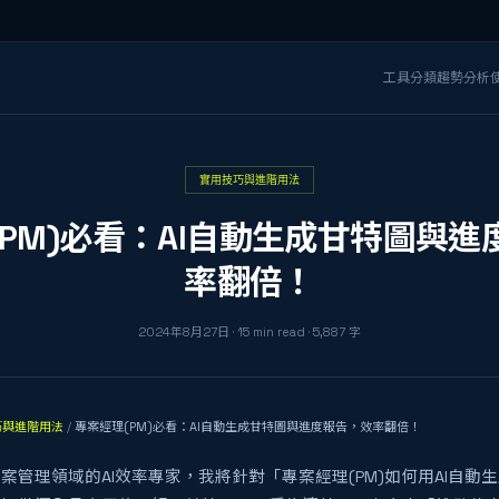
工具分類
趨勢分析
實用技巧與進階用法
(PM)必看：AI自動生成甘特圖與進
率翻倍！
2024年8月27日
·
15
min read
·
5,887
字
巧與進階用法
/
專案經理(PM)必看：AI自動生成甘特圖與進度報告，效率翻倍！
案管理領域的AI效率專家，我將針對「專案經理(PM)如何用AI自動