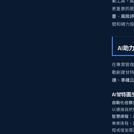
劃工具，
更重要的是
書
、
風險
間和精力
AI助
在專案管
動創建甘
速、準確
AI甘特
自動化任務
以通過自然
智慧排程：
專案排程，
程或增加資