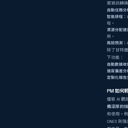
案資訊轉
自動任務分
智能排程：
程。
資源分配建
用。
風險預測：
除了甘特圖
下功能：
自動數據收
進度偏差分
定製化報告
PM 如何
儘管 AI
備深厚的
和使用。
ONES 則