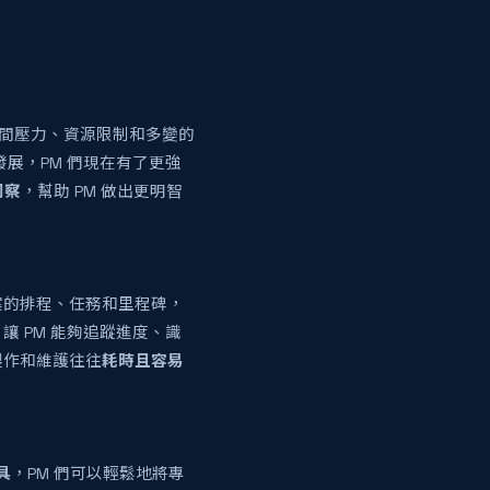
時間壓力、資源限制和多變的
展，PM 們現在有了更強
洞察
，幫助 PM 做出更明智
案的排程、任務和里程碑，
，讓 PM 能夠追蹤進度、識
製作和維護往往
耗時且容易
具
，PM 們可以輕鬆地將專