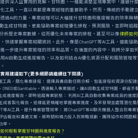
，提供深入且實用的見解。甘特圖，一種能清楚呈現專案中「誰做什
覺化工具，一直以來都是專案經理的重要助手。然而，傳統的手動建
透過AI的力量，專案經理可以大幅提升甘特圖和進度報告的效率與
自動生成甘特圖，更能協助專案經理優化排程、預測風險，並即時追
具分析歷史專案數據，從而優化未來專案的排程，甚至可以像
律師如何
，快速掌握專案相關資訊。此外，像是ChatGPT等AI工具，還能
進一步提升專案管理的效率和品質。在後面的內容中，我將分享如何
用AI自動生成進度報告，以及如何結合AI優化資源分配和風險管理
倍。
實用建議如下(更多細節請繼續往下閱讀)
特圖工具，簡化專案排程： 選擇具備自動任務分解、智能排程和資源分配建
sOn、ONES或Ganttable。透過輸入專案描述，讓AI自動生成甘特圖，節
動生成進度報告，即時追蹤專案狀態： 利用AI工具自動收集專案成員的進
生成客製化報告。這樣能更精確地掌握專案進度，及早發現並處理潛在風
GPT等AI工具，提升專案管理效率： 將ChatGPT等AI聊天機器人整合到
評估報告和溝通文案。將時間和精力投入到策略規劃、團隊協作和問題解
功率。
PM 如何輕鬆掌握甘特圖與進度報告？