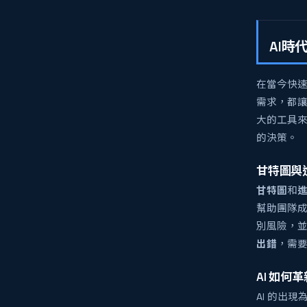
AI時
在當今快速
需求，都
大的工具來
的決策。
甘特圖與
甘特圖
和
幫助團隊
別風險，
出錯
，需要
AI 如
AI 的出