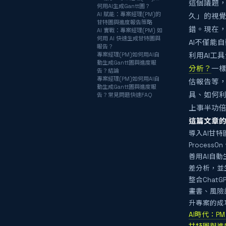
這個議題
何用AI生成Gantt圖？
AI 賦能：專案經理(PM)的
久」的視
甘特圖與進度報告策略
錯。現在，
AI 實戰：專案經理(PM) 如
何用 AI 快速生成甘特圖與
AI不僅能
報告？
專案經理(PM)如何用AI自
利用AI工
動生成Gantt圖與進度報
分析？
一樣
告？結論
專案經理(PM)如何用AI自
估報告等，
動生成Gantt圖與進度報
具、如何利
告？常見問題快速FAQ
上事半功
這篇文章的
導入AI甘
Proces
善用AI自
差分析，並
整合Chat
畫書、風險
升專案的成
AI時代：