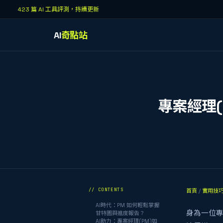
423 篇 AI 工具評測，持續更新
AI
奇點站
專案經理
// CONTENTS
首頁
/
實用技
AI時代：PM 如何輕鬆掌握
身為一位專
甘特圖與進度報告？
AI助力：專案經理(PM)如