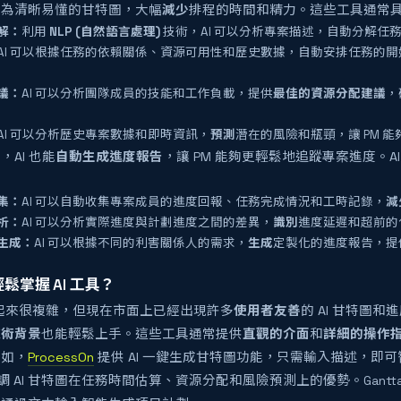
換為清晰易懂的甘特圖，大幅
減少
排程的時間和精力。這些工具通常
解：
利用
NLP (自然語言處理)
技術，AI 可以分析專案描述，自動分解任
AI 可以根據任務的依賴關係、資源可用性和歷史數據，自動安排任務的
議：
AI 可以分析團隊成員的技能和工作負載，提供
最佳的資源分配建議
，
AI 可以分析歷史專案數據和即時資訊，
預測
潛在的風險和瓶頸，讓 PM 
，AI 也能
自動生成進度報告
，讓 PM 能夠更輕鬆地追蹤專案進度。A
集：
AI 可以自動收集專案成員的進度回報、任務完成情況和工時記錄，
減
析：
AI 可以分析實際進度與計劃進度之間的差異，
識別
進度延遲和超前的
生成：
AI 可以根據不同的利害關係人的需求，
生成
定製化的進度報告，提
輕鬆掌握 AI 工具？
 聽起來很複雜，但現在市面上已經出現許多
使用者友善
的 AI 甘特圖和
技術背景
也能輕鬆上手。這些工具通常提供
直觀的介面
和
詳細的操作
例如，
ProcessOn
提供 AI 一鍵生成甘特圖功能，只需輸入描述，即
強調 AI 甘特圖在任務時間估算、資源分配和風險預測上的優勢。Ganttab