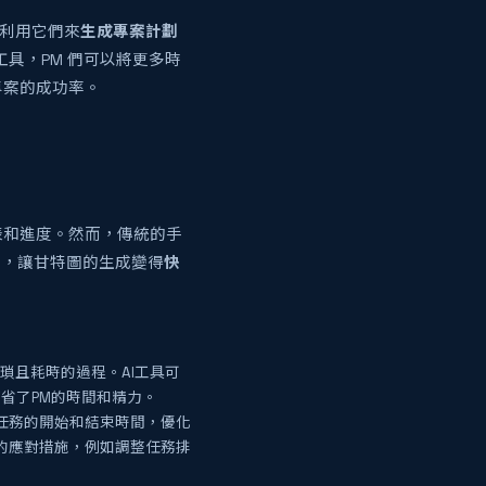
，利用它們來
生成專案計劃
工具，PM 們可以將更多時
專案的成功率。
表和進度。然而，傳統的手
音，讓甘特圖的生成變得
快
瑣且耗時的過程。AI工具可
省了PM的時間和精力。
任務的開始和結束時間，優化
的應對措施，例如調整任務排