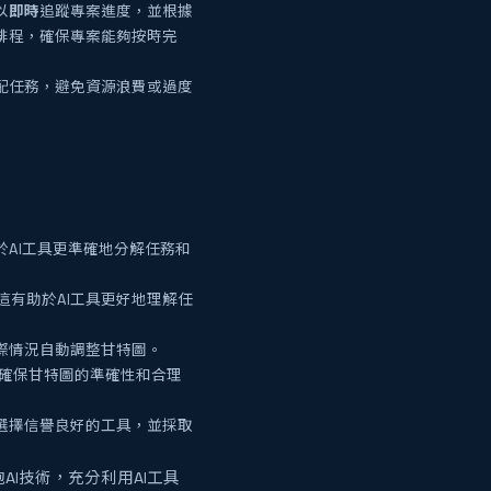
以
即時
追蹤專案進度，並根據
排程，確保專案能夠按時完
配任務，避免資源浪費或過度
於AI工具更準確地分解任務和
有助於AI工具更好地理解任
際情況自動調整甘特圖。
，確保甘特圖的準確性和合理
選擇信譽良好的工具，並採取
I技術，充分利用AI工具