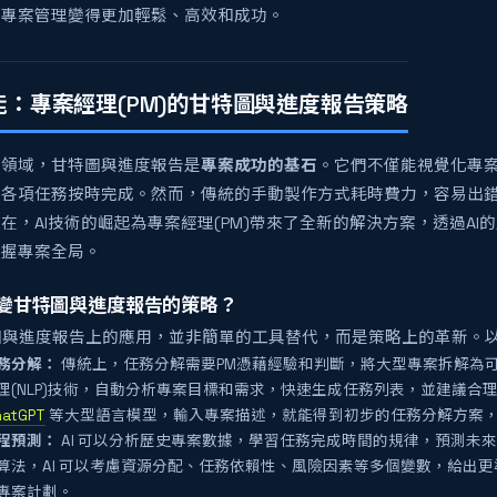
讓專案管理變得更加輕鬆、高效和成功。
賦能：專案經理(PM)的甘特圖與進度報告策略
理領域，甘特圖與進度報告是
專案成功的基石
。它們不僅能視覺化專
保各項任務按時完成。然而，傳統的手動製作方式耗時費力，容易出
在，AI技術的崛起為專案經理(PM)帶來了全新的解決方案，透過AI
掌握專案全局。
何改變甘特圖與進度報告的策略？
特圖與進度報告上的應用，並非簡單的工具替代，而是策略上的革新。
務分解：
傳統上，任務分解需要PM憑藉經驗和判斷，將大型專案拆解為可
理(NLP)技術，自動分析專案目標和需求，快速生成任務列表，並建議合
hatGPT
等大型語言模型，輸入專案描述，就能得到初步的任務分解方案
程預測：
AI 可以分析歷史專案數據，學習任務完成時間的規律，預測未
算法，AI 可以考慮資源分配、任務依賴性、風險因素等多個變數，給出更
專案計劃。