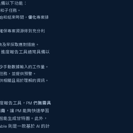
具備以下功能：
務和子任務。
開始和結束時間，
優化
專案排
確保專案資源得到充分利
能夠及早採取應對措施。
I 進度報告工具通常具備以
少
手動數據輸入的工作量。
任務，並提供預警。
供相關且易於理解的資訊。
進度報告工具，PM 們
無需具
指南
，讓 PM 能夠快速學習
可智能生成甘特圖。此外，
le 則是一款基於 AI 的計