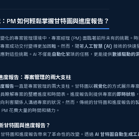
代：PM 如何輕鬆掌握甘特圖與進度報告？
變化的專案管理環境中，專案經理 (PM) 面臨著前所未有的挑戰。
讓專案成功交付變得更加困難。然而，隨著
人工智慧 (AI)
技術的快速發
應對這些挑戰。AI 不僅能
自動化
繁瑣的任務，更能提供
數據驅動的
進度報告：專案管理的兩大支柱
進度報告
一直是專案管理的兩大支柱。甘特圖以
視覺化
的方式展示專
成員瞭解專案的整體進度和時間表。進度報告則提供專案的
即時狀態
並向利害關係人溝通專案的狀況。然而，傳統的甘特圖和進度報告的
 PM 花費大量的時間和精力。
何革新甘特圖與進度報告？
現為甘特圖和進度報告帶來了革命性的改變。透過
AI 甘特圖自動生成工