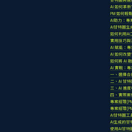
甘特圖與進
AI 如何革
PM 如何輕鬆
AI助力：專案
AI甘特圖
如何利用A
實用技巧與
AI 賦能：
AI 如何
如何將 AI
AI 實戰：
一、選擇合適
二、AI 甘
三、AI 進
四、實際案
專案經理(P
專案經理(P
AI甘特圖
AI生成的
使用AI甘