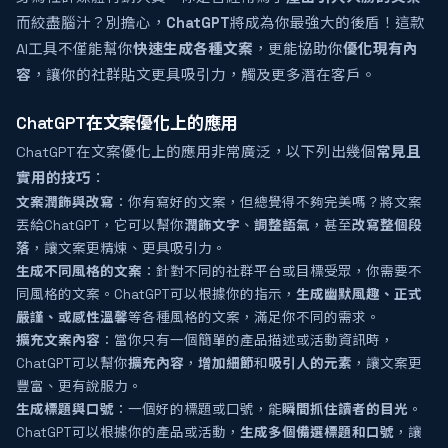
而絞盡腦汁？別擔心，
ChatGPT
將成為你最強大的後盾！這款
AI工具不僅能幫你
快速生成各種文案
，更能協助你
優化現有內
容
，讓你的社群貼文更具吸引力，觸及更多潛在客戶。
ChatGPT在文案優化上的應用
ChatGPT在文案優化上的應用非常廣泛，以下列出幾個
常見且
實用的技巧
：
文案潤飾與改寫
：你有寫好的文案，但總覺得不夠完美嗎？將文案
丟給ChatGPT，它可以幫你
潤飾文字
、
調整語氣
，甚至
改寫整個段
落
，讓文案更精煉、更具吸引力。
生成不同風格的文案
：針對不同的社群平台或目標受眾，你需要不
同風格的文案。ChatGPT可以根據你的指示，
生成幽默風趣、正式
嚴謹、或感性溫馨
等各種風格的文案，滿足你不同的需求。
擴充文案內容
：當你只有一個簡單的產品描述或活動資訊時，
ChatGPT可以幫你
擴充內容
，
增加細節
和
吸引人的元素
，讓文案更
豐富、更有說服力。
生成標題與口號
：一個好的標題或口號，能
瞬間抓住讀者的目光
。
ChatGPT可以根據你的產品或活動，
生成多個備選標題和口號
，讓