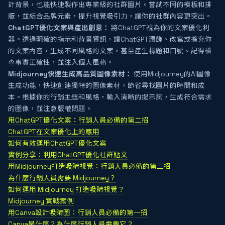
計背景，也能快速製作出專業級的社群圖片。嘗試不同的模板和排
版，並結合品牌元素，提升視覺吸引力，讓你的社群內容更突出。
ChatGPT優化文案與產出創意：
將ChatGPT視為你的文案優化利
器。透過明確的指示和背景資訊，讓ChatGPT潤飾、改寫或擴充你
的文案內容，生成不同風格的文案，甚至產生標題和口號。記得檢
查事實正確性，並注入個人風格。
Midjourney快速生成高品質圖像素材：
使用Midjourney的AI圖像
生成功能，快速創建獨特的圖像素材，節省尋找圖片的時間和成
本。根據你的行銷主題和風格，輸入清晰的提示詞，生成符合需求
的圖像，並注意版權問題。
用ChatGPT優化文案：行銷人員必備的第二招
ChatGPT在文案優化上的應用
如何有效運用ChatGPT優化文案
實例分享：利用ChatGPT優化社群貼文
用Midjourney打造吸睛視覺：行銷人員必備的第三招
為什麼行銷人員需要 Midjourney？
如何運用 Midjourney 打造吸睛視覺？
Midjourney 實戰案例
用Canva設計吸睛圖：行銷人員必備的第一招
Canva是什麼？為什麼行銷人員需要它？