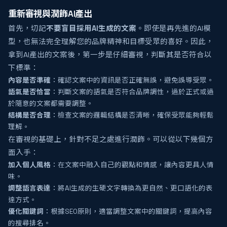
重新審視與潤飾AI產出
首先，切記
不要盲目採用AI生成的文案
。即使是再先進的AI模
型，也無法完全理解您的品牌精神和目標受眾的喜好。因此，
拿到AI產出的文案後，第一步是仔細審視，判斷其是否符合以
下標準：
內容是否準確
：確認文案中的資訊是否正確無誤，避免誤導受眾。
語氣是否恰當
：判斷文案的語氣是否符合品牌調性，過於正式或過
於隨意的文案都需要調整。
結構是否合理
：檢查文案的邏輯結構是否清晰，確保受眾能夠輕鬆
理解。
在審視的基礎上，針對不足之處進行潤飾。可以從以下幾個方
面入手：
加入個人風格
：在文案中融入自己的觀點和情感，讓內容更具人情
味。
調整語言表達
：將AI生成的生硬文字轉換為更自然、更口語化的表
達方式。
優化關鍵詞
：根據SEO原則，適當調整文案中的關鍵詞，提高內容
的搜尋排名。