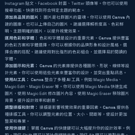
Instagram 貼文、Facebook 封面、Twitter 頭像等。你也可以使用
搜尋功能，快速找到符合特定主題的範本。
添加高品質的圖片：
圖片是社群圖片的靈魂。你可以使用
Canva
內
建的圖庫，也可以上傳自己的圖片 。建議選擇解析度高、色彩鮮
明、主題明確的圖片，以提升視覺效果。
運用色彩和字體：
色彩和字體是設計的重要元素。
Canva
提供豐富
的色彩方案和字體選擇，你可以根據你的品牌形象和設計風格，選
擇合適的搭配。建議使用對比強烈的色彩組合，並選擇易於閱讀的
字體。
添加圖示和元素：
Canva
的元素庫提供各種圖示、形狀、線條等設
計元素。你可以使用這些元素來豐富你的設計，並突出重點訊息。
使用AI工具：
Canva
整合了多種
AI
工具，例如 Magic Media、
Magic Edit、Magic Eraser 等。你可以使用 Magic Media 快速生成
圖片，使用 Magic Edit 修改圖片內容，使用 Magic Eraser 移除圖片
背景，提升設計效率和創意。
調整排版和對齊：
排版是影響視覺效果的重要因素。
Canva
提供各
種排版工具，你可以調整元素的位置、大小、間距等，使設計更加
整潔和專業。
使用快捷鍵：
掌握
Canva
的快捷鍵可以大幅提升你的設計效率。例