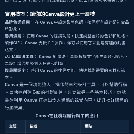
如，按住 Shift 鍵可以等比例縮放元素，按住 Alt 鍵可以複製元素。
實用技巧：讓你的Canva設計更上一層樓
品牌色調運用：
在
Canva
中設定品牌色調，確保所有設計都符合品
牌形象。
善用濾鏡：
使用
Canva
的濾鏡功能，快速調整圖片的色彩和風格。
製作GIF：
Canva
支援 GIF 製作，你可以使用它來創建有趣的動畫
貼文。
活用AI魔法工具：
Canva AI
魔法工具能根據文字產生圖片和影片，
為設計增添更多個人色彩和創意。
搜尋關鍵字：
善用
Canva
的搜尋功能，快速找到需要的素材和範
本。
Canva
是一個功能強大、操作簡單的設計工具，可以幫助行銷
人員快速創建吸睛的社群圖片。只要掌握一些基本技巧，你就
能夠利用
Canva
打造出令人驚豔的視覺內容，提升社群媒體的
行銷效果.
Canva在社群媒體行銷中的應用
主題
描述
重點