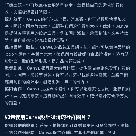
行銷主題。你可以直接套用這些範本，並根據自己的需求進行修
改，大幅縮短設計時間。
提升效率：
Canva
的拖放式介面非常直觀，你可以輕鬆地添加文
字、圖片、圖示等元素，並調整它們的位置和大小。此外，
Canva
還提供各種實用的設計工具，例如圖片濾鏡、背景移除、文字特效
等，讓你能夠快速完成設計任務。
保持品牌一致性：
Canva
的品牌工具組功能，讓你可以儲存品牌的
logo、顏色、字體等元素，確保所有設計都符合品牌規範。這有助
於建立一致的品牌形象，提升品牌認知度。
激發創意：
Canva
擁有龐大的素材庫，提供數百萬張免費和付費的
圖片、圖示、影片等資源。你可以在這裡找到各種靈感，並將它們
應用到你的設計中，創造出獨一無二的作品。
協同合作：
Canva
支援團隊協作，你可以邀請其他成員一起參與設
計，共同完成專案。這有助於提升團隊效率，確保設計符合所有人
的期望。
如何使用Canva設計吸睛的社群圖片？
選擇合適的範本：
首先，根據你的社群媒體平台和貼文類型，選擇
一個合適的範本。
Canva
提供各種尺寸和風格的範本，例如