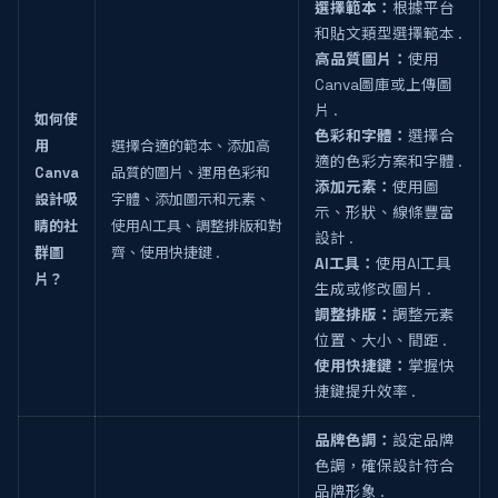
選擇範本：
根據平台
和貼文類型選擇範本 .
高品質圖片：
使用
Canva圖庫或上傳圖
片 .
如何使
色彩和字體：
選擇合
用
選擇合適的範本、添加高
適的色彩方案和字體 .
Canva
品質的圖片、運用色彩和
添加元素：
使用圖
設計吸
字體、添加圖示和元素、
示、形狀、線條豐富
睛的社
使用AI工具、調整排版和對
設計 .
群圖
齊、使用快捷鍵 .
AI工具：
使用AI工具
片？
生成或修改圖片 .
調整排版：
調整元素
位置、大小、間距 .
使用快捷鍵：
掌握快
捷鍵提升效率 .
品牌色調：
設定品牌
色調，確保設計符合
品牌形象 .