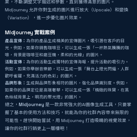
果，不斷調整文字描述和參數，直到獲得滿意的圖片。
Midjourney 允許你對生成的圖片進行放大（Upscale）和變換
（Variation），進一步優化圖片效果。
Midjourney 實戰案例
產品宣傳：
為你的產品生成精美的宣傳圖片，吸引潛在客戶的目
光。例如，如果你銷售咖啡豆，可以生成一張「一杯熱氣騰騰的咖
啡，背景是咖啡豆和磨豆機，柔和的光線」的圖片。
活動宣傳：
為你的活動生成獨特的宣傳海報，提升活動的吸引力。
例如，如果你舉辦音樂節，可以生成一張「舞台上燈光閃耀，人群
歡呼雀躍，充滿活力的色彩」的圖片。
品牌形象：
生成與品牌形象相符的圖片，強化品牌識別度。例如，
如果你的品牌定位是高端奢華，可以生成一張「精緻的珠寶，在黑
色絲絨背景上，明亮的聚光燈」的圖片。
總之，
Midjourney
是一款非常強大的AI圖像生成工具，只要掌
握了基本的使用方法和技巧，就能為你的社群內容帶來無限的
可能性。趕快開始嘗試，用 Midjourney 打造吸睛的視覺效果，
讓你的社群行銷更上一層樓吧！