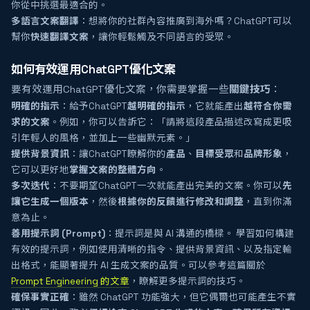
你從中挑選最適合的。
多語言文案翻譯
：想將你的社群內容推廣到海外嗎？ChatGPT可以
幫你
快速翻譯文案
，讓你輕鬆觸及不同語言的受眾。
如何有效運用ChatGPT優化文案
要有效運用ChatGPT優化文案，你需要掌握一些
關鍵技巧
：
明確的指示
：給予ChatGPT
越明確的指示
，它就能產出
越符合你需
求的文案
。例如，你可以告訴它：「請將這段產品描述改寫成更吸
引年輕人的風格，並加上一些幽默元素。」
提供背景資訊
：讓ChatGPT瞭解你的
產品
、
目標受眾
和
品牌形象
，
它可以更好地
掌握文案的整體方向
。
多次迭代
：不要期望ChatGPT一次就能產出完美的文案。你可以
先
讓它生成一個版本
，然後
根據你的反饋進行修改和調整
，直到你滿
意為止。
善用提示詞 (Prompt)
：提示詞是與 AI 溝通的橋樑。 學習如何構建
有效的提示詞，例如使用清晰的指令、提供背景資訊、以及指定輸
出格式，能顯著提升 AI 生成文案的品質。可以參考這篇關於
Prompt Engineering 的文章
，瞭解更多提示詞的技巧。
確保事實正確
：雖然 ChatGPT 功能強大，但它偶爾也可能產生不實