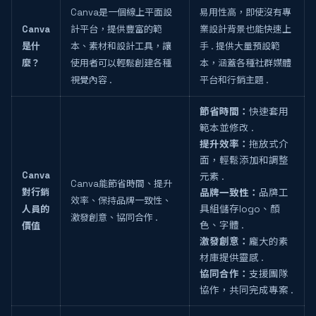
Canva是一個線上平面設
易用性高，即使沒有專
Canva
計平台，提供豐富的範
業設計背景也能快速上
是什
本、素材和設計工具，讓
手 . 提供大量預設範
麼？
使用者可以輕鬆創建各種
本，涵蓋各種社群媒體
視覺內容 .
平台和行銷主題 .
節省時間：
快速套用
範本並修改 .
提升效率：
拖放式介
面，輕鬆添加和調整
Canva
元素 .
Canva能節省時間、提升
對行銷
品牌一致性：
品牌工
效率、保持品牌一致性、
人員的
具組儲存logo、顏
激發創意、協同合作 .
色、字體 .
價值
激發創意：
龐大的素
材庫提供靈感 .
協同合作：
支援團隊
協作，共同完成專案 .