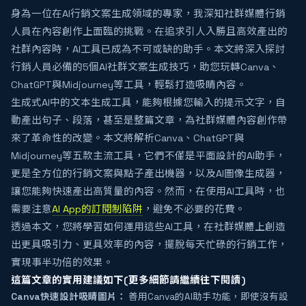
身為一位在AI行銷文案生成領域的專家，我深知社群媒體行銷
人員在內容創作上面臨的挑戰。在追求引人入勝且高效產出的
社群內容時，AI工具已成為不可或缺的助手。本文將深入探討
行銷人員必備的5個AI社群文案生成技巧，助您玩轉Canva、
ChatGPT與Midjourney等工具，輕鬆打造吸睛內容。
生成式AI中的文本生成工具，能夠根據您輸入的提示文字，自
動產出句子、段落，甚至是整篇文章，為社群媒體內容創作帶
來了革命性的改變。本文將解析Canva、ChatGPT與
Midjourney等五款主流工具，它們不僅是平面設計的AI助手，
更是全方位的行銷文案與點子產出機器，以及AI圖像生成器，
讓您能夠快速產出高質量的內容。然而，在使用AI工具時，也
需要注意
AI App的訂閱制陷阱
，避免不必要的花費。
透過本文，您將學習如何運用這些AI工具，在社群媒體上創造
出更具吸引力、更具效率的內容，擺脫每天忙碌的行銷工作，
實現事半功倍的效果。
這篇文章的實用建議如下(更多細節請繼續往下閱讀)
Canva快速設計吸睛圖片：
善用Canva的AI助手功能，即使沒有設