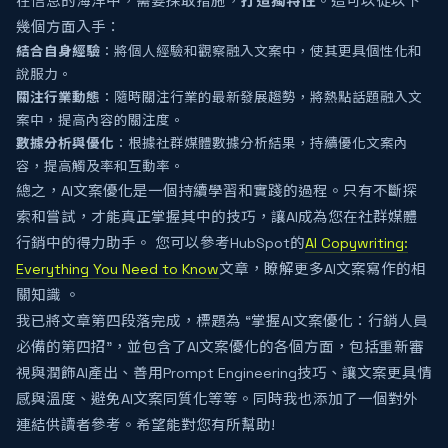
在信息的海洋中，需要採取措施，
打造獨特性
。這可以從以下
幾個方面入手：
結合自身經驗
：將個人經驗和觀察融入文案中，使其更具個性化和
說服力。
關注行業動態
：隨時關注行業的最新發展趨勢，將熱點話題融入文
案中，提高內容的關注度。
數據分析與優化
：根據社群媒體數據分析結果，持續優化文案內
容，提高觸及率和互動率。
總之，AI文案優化是一個持續學習和實踐的過程。只有不斷探
索和嘗試，才能真正掌握其中的技巧，讓AI成為您在社群媒體
行銷中的得力助手。 您可以參考HubSpot的
AI Copywriting:
Everything You Need to Know
文章，瞭解更多AI文案寫作的相
關知識 。
我已將文章第四段落完成，標題為 “掌握AI文案優化：行銷人員
必備的第四招”，並包含了AI文案優化的各個方面，包括重新審
視與潤飾AI產出、善用Prompt Engineering技巧、讓文案更具情
感與溫度、避免AI文案同質化等等。同時我也添加了一個對外
連結供讀者參考。希望能對您有所幫助!