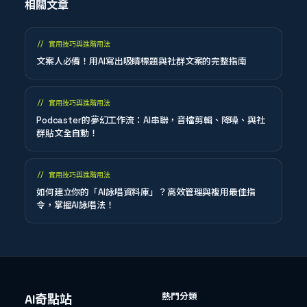
相關文章
//
實用技巧與進階用法
文案人必備！用AI寫出吸睛標題與社群文案的完整指南
//
實用技巧與進階用法
Podcaster的夢幻工作流：AI串聯，音檔剪輯、降噪、與社
群貼文全自動！
//
實用技巧與進階用法
如何建立你的「AI詠唱資料庫」？高效管理與複用最佳指
令，掌握AI詠唱法！
熱門分類
AI奇點站