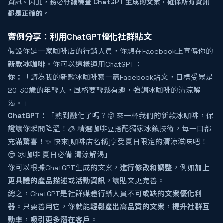
資訊。因此，務必
仔細檢查 ChatGPT 生成的文案
，
確保所有資訊
都是正確的
。
實例分享：利用ChatGPT優化社群貼文
假設你是一家咖啡店的行銷人員，你想在Facebook上宣傳你的
新款冰咖啡
。你可以這樣運用ChatGPT：
你：
「請為我的新款冰咖啡寫一篇Facebook貼文，目標受眾是
20-30歲的年輕人，風格要輕鬆有趣，強調冰咖啡的清涼解
渴。」
ChatGPT：
「熱到融化了嗎？🥵 來一杯我們的新款冰咖啡，保
證讓你瞬間降溫！🧊 精選咖啡豆搭配獨家冰鎮技術，每一口都
充滿驚喜！✨ 快來[咖啡店名稱]享受夏日限定的清涼滋味吧！
😎 冰咖啡 夏日必備 清涼解渴」
你可以根據ChatGPT生成的文案，
進行修改和調整
，例如
加上
更具體的產品描述
或
活動資訊
，讓貼文更完善。
總之，ChatGPT是社群媒體行銷人員不可或缺的
文案優化利
器
。只要善用它，你就能
輕鬆產出高品質的文案
，
提升社群互
動率
，
吸引更多潛在客戶
。