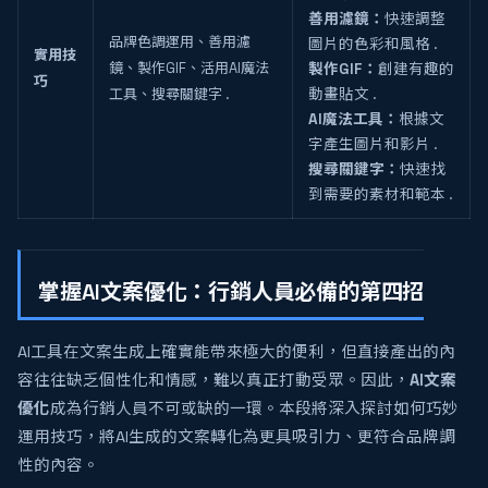
善用濾鏡：
快速調整
品牌色調運用、善用濾
圖片的色彩和風格 .
實用技
鏡、製作GIF、活用AI魔法
製作GIF：
創建有趣的
巧
工具、搜尋關鍵字 .
動畫貼文 .
AI魔法工具：
根據文
字產生圖片和影片 .
搜尋關鍵字：
快速找
到需要的素材和範本 .
掌握AI文案優化：行銷人員必備的第四招
AI工具在文案生成上確實能帶來極大的便利，但直接產出的內
容往往缺乏個性化和情感，難以真正打動受眾。因此，
AI文案
優化
成為行銷人員不可或缺的一環。本段將深入探討如何巧妙
運用技巧，將AI生成的文案轉化為更具吸引力、更符合品牌調
性的內容。