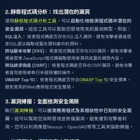
2. 靜態程式碼分析：找出潛在的漏洞
使用
靜態程式碼分析工具
，可以
自動化地檢測程式碼中潛在的
安全漏洞
。這些工具可以幫助您發現常見的漏洞類型，例如：
SQL注入：
檢查程式碼是否存在SQL注入漏洞，避免攻擊者通過惡
意SQL語法竊取或篡改資料庫中的資料。
跨站腳本攻擊 (XSS)：
檢查程式碼是否存在XSS漏洞，避免攻擊者
通過惡意JavaScript程式碼竊取使用者資訊或篡改網頁內容。
跨站請求偽造 (CSRF)：
檢查程式碼是否存在CSRF漏洞，避免攻擊
者冒充使用者執行未經授權的操作。
OWASP Top 10：
檢查程式碼是否符合
OWASP Top 10
安全標準，
避免常見的Web應用程式安全風險。
3. 漏洞掃描：全面檢測安全風險
執行
漏洞掃描
，可以
檢測應用程式及其相依性中已知的安全漏
洞
。這可以幫助您及時發現並修復漏洞，避免遭到攻擊者利
用。您可以利用像是Nessus、OpenVAS等等工具來協助掃描。