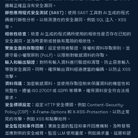
邏輯正確且沒有安全漏洞。
靜態應用程式安全測試 (SAST)：
使用 SAST 工具對 AI 生成的程式
碼進行靜態分析，以檢測潛在的安全漏洞，例如 SQL 注入、XSS
等。
相依性檢查：
檢查 AI 生成的程式碼所使用的相依性是否存在已知的
安全漏洞，並及時更新或替換有風險的相依性。
實施全面的存取控制：
設定使用者驗證、授權和資料存取原則，並
遵守最小權限原則 (PoLP)，以限制對敏感資料的存取。
輸入和輸出驗證：
對所有輸入資料進行驗證和清理，防止惡意輸入
導致安全漏洞。同時，確保輸出資料經過適當的編碼，以防止 XSS
攻擊。
資料保護：
加密敏感資料，並使用存取控制來保護資料的機密性和
完整性。遵循 ISO 27001 或 GDPR 等標準，確保資料安全符合法規
要求。
安全標頭設定：
設定 HTTP 安全標頭，例如 Content-Security-
Policy (CSP)、X-Frame-Options 和 X-XSS-Protection，以防止常
見的攻擊，例如 XSS 和點擊劫持。
安全監控和事件回應：
實施全面的監控和事件回應機制，及時發現
並應對新的安全威脅。監控 LLM 使用量度，例如請求量、延遲和錯