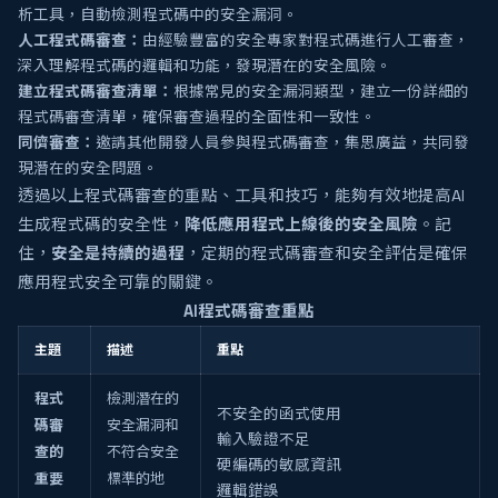
析工具，自動檢測程式碼中的安全漏洞。
人工程式碼審查：
由經驗豐富的安全專家對程式碼進行人工審查，
深入理解程式碼的邏輯和功能，發現潛在的安全風險。
建立程式碼審查清單：
根據常見的安全漏洞類型，建立一份詳細的
程式碼審查清單，確保審查過程的全面性和一致性。
同儕審查：
邀請其他開發人員參與程式碼審查，集思廣益，共同發
現潛在的安全問題。
透過以上程式碼審查的重點、工具和技巧，能夠有效地提高AI
生成程式碼的安全性，
降低應用程式上線後的安全風險
。記
住，
安全是持續的過程
，定期的程式碼審查和安全評估是確保
應用程式安全可靠的關鍵。
AI程式碼審查重點
主題
描述
重點
程式
檢測潛在的
不安全的函式使用
碼審
安全漏洞和
輸入驗證不足
查的
不符合安全
硬編碼的敏感資訊
重要
標準的地
邏輯錯誤