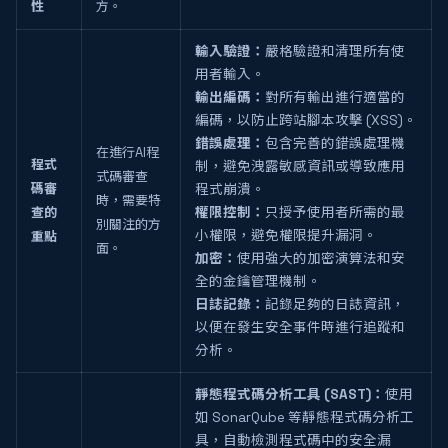
性
方。
輸入驗證：
嚴格驗證和清理所有使
用者輸入。
輸出編碼：
對所有輸出進行適當的
編碼，以防止跨站腳本攻擊 (XSS)。
錯誤處理：
包含完善的錯誤處理機
在進行AI程
程式
制，避免洩露敏感資訊或導致應用
式碼審查
碼審
程式崩潰。
時，需要特
查的
權限控制：
只授予使用者所需的最
別關注的方
小權限，避免權限提升漏洞。
重點
面。
加密：
使用強大的加密演算法和安
全的金鑰管理機制。
日誌記錄：
記錄足夠的日誌資訊，
以便在發生安全事件時進行追蹤和
分析。
靜態程式碼分析工具 (SAST)：
使用
如 SonarQube 等靜態程式碼分析工
具，自動檢測程式碼中的安全漏