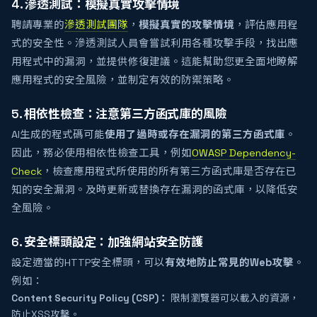
4. 滲透測試：模擬真實攻擊情境
聘請專業的
滲透測試團隊
，
模擬真實的攻擊情境
，評估應用程
式的安全性。滲透測試人員會嘗試利用各種攻擊手段，找出應
用程式中的漏洞，並提供修復建議。這能幫助您更全面地瞭解
應用程式的安全風險，並制定有效的防禦策略。
5. 相依性檢查：注意第三方函式庫的風險
AI生成的程式碼可能
使用了過時或存在漏洞的第三方函式庫
。
因此，務必使用相依性檢查工具，例如
OWASP Dependency-
Check
，檢查應用程式所使用的所有第三方函式庫是否存在已
知的安全漏洞。及時更新或替換存在漏洞的函式庫，以降低安
全風險。
6. 安全標頭設定：加強網站安全防護
設定適當的HTTP安全標頭，可以
有效地防止常見的Web攻擊
。
例如：
Content Security Policy (CSP)：
限制瀏覽器可以載入的資源，
防止XSS攻擊。