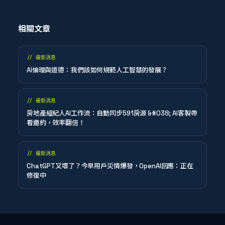
相關文章
//
最新消息
AI倫理與道德：我們該如何規範人工智慧的發展？
//
最新消息
房地產經紀人AI工作流：自動同步591房源 &#038; AI客製帶
看邀約，效率翻倍！
//
最新消息
ChatGPT又壞了？今早用戶災情爆發，OpenAI回應：正在
修復中