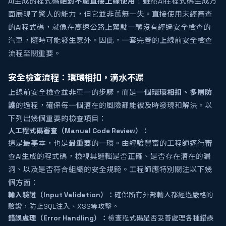
AI生成的程式碼
絕對不能直接上線使用
！雖然AI在程式碼生成方
面展現了驚人的能力，但它並非萬無一失。直接使用未經審查
的AI程式碼，就像在高速公路上駕駛一輛沒有經過安全檢查的
汽車，隨時可能發生意外。因此，一套完善的上線前安全檢查
流程至關重要。
安全檢查流程：環環相扣，滴水不漏
上線前安全檢查並非單一的步驟，而是一個
環環相扣、多層防
護
的過程，確保每一個潛在的風險都能被及時發現和解決。以
下列出幾個重要的檢查項目：
人工程式碼審查（Manual Code Review）：
這是最基本，也是
最重要
的一環。由經驗豐富的工程師逐行審
查AI生成的程式碼，檢視其邏輯是否正確、是否存在潛在的漏
洞、以及是否符合組織的安全規範。工程師應特別關注以下幾
個方面：
輸入驗證（Input Validation）：
確保所有外部輸入都經過嚴格的
驗證，防止SQL注入、XSS等攻擊。
錯誤處理（Error Handling）：
檢查程式碼是否妥善處理各種錯誤