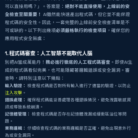
可以直接用嗎？」。答案是：
絕對不能直接使用，上線前的安
全檢查至關重要！
AI雖然能快速產出程式碼，但它並不能保證
程式碼的安全性。因此，一套完整的上線前安全檢查清單是不
可或缺的。以下列出幾項
必須嚴格執行的檢查項目
，確保您的
應用程式安全無虞：
1. 程式碼審查：人工智慧不能取代人腦
別把AI當成萬能丹！
務必進行徹底的人工程式碼審查
。即使AI生
成的程式碼看似完美，也可能隱藏著邏輯錯誤或安全漏洞。審
查時，請特別注意以下幾點：
輸入驗證：
檢查程式碼是否對所有輸入進行了適當的驗證，以防止
注入攻擊
。
錯誤處理：
確保程式碼能妥善處理各種錯誤情況，避免洩露敏感資
訊或導致系統崩潰。
記憶體管理：
檢查程式碼是否存在記憶體洩漏或緩衝區溢位等問
題。
業務邏輯：
仔細檢查程式碼的業務邏輯是否正確，避免出現意外行
為或安全漏洞。