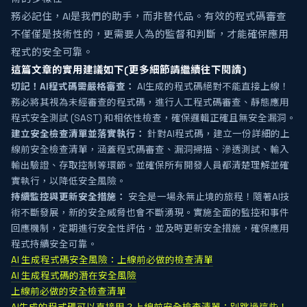
務必記住，AI是我們的助手，而非替代品。有效的程式碼審查
不僅僅是技術性的，更需要人為的監督和判斷，才能確保應用
程式的安全可靠。
這篇文章的實用建議如下(更多細節請繼續往下閱讀)
切記！AI程式碼需嚴格審查：
AI生成的程式碼絕對不能直接上線！
務必將其視為未經審查的程式碼，進行人工程式碼審查、靜態應用
程式安全測試 (SAST) 和相依性檢查，確保邏輯正確且無安全漏洞。
建立安全檢查清單並落實執行：
針對AI程式碼，建立一份詳細的上
線前安全檢查清單，涵蓋程式碼審查、漏洞掃描、滲透測試、輸入
輸出驗證、存取控制等環節。並確保所有開發人員都清楚理解並確
實執行，以降低安全風險。
持續監控與更新安全措施：
安全是一場永無止境的旅程！隨著AI技
術不斷發展，新的安全威脅也會不斷湧現。實施全面的監控和事件
回應機制，定期進行安全性評估，並及時更新安全措施，確保應用
程式持續安全可靠。
AI 生成程式碼安全風險：上線前必做的檢查清單
AI 生成程式碼的潛在安全風險
上線前必做的安全檢查清單