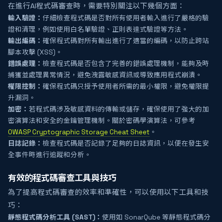
在進行AI程式碼審查時，需要特別關注以下幾個方面：
輸入驗證：
仔細檢查程式碼是否對所有使用者輸入進行了嚴格的驗
證和清理，例如使用白名單驗證、正則表達式驗證等方法。
輸出編碼：
確保程式碼對所有輸出進行了適當的編碼，以防止跨站
腳本攻擊 (XSS)。
錯誤處理：
檢查程式碼是否包含了完善的錯誤處理機制，能夠及時
捕獲並處理異常情況，避免洩露敏感資訊或導致應用程式崩潰。
權限控制：
確保程式碼只授予使用者所需的最小權限，避免權限提
升漏洞。
加密：
若程式碼涉及敏感資料的傳輸或儲存，確保使用了強大的加
密演算法和安全的金鑰管理機制。關於密碼學演算法，可參考
OWASP Cryptographic Storage Cheat Sheet
。
日誌記錄：
檢查程式碼是否記錄了足夠的日誌資訊，以便在發生安
全事件時進行追蹤和分析。
有效的程式碼審查工具與技巧
為了提高程式碼審查的效率和準確性，可以使用以下工具和技
巧：
靜態程式碼分析工具 (SAST)：
使用如 SonarQube 等靜態程式碼分