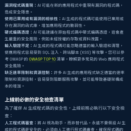
漏洞程式碼重現：
AI 可能在新的應用程式中重現有漏洞的程式碼，
造成安全隱患。
使用已棄用或有漏洞的相依性：
AI 生成的程式碼可能使用已棄用或
存在漏洞的函式庫，增加應用程式的脆弱性。
硬式編碼憑證：
AI 可能建議在原始程式碼中硬式編碼憑證，這會產
生嚴重的安全風險，例如未經授權的存取或資料洩露。
輸入驗證不足：
AI 生成的程式碼可能忽略適當的輸入驗證和清理，
使應用程式容易受到 SQL 注入、跨站腳本 (XSS) 等攻擊。您可以參
考 OWASP 的
OWASP TOP 10
清單，瞭解更多常見的 Web 應用程式
安全風險。
缺乏速率限制和資源控制：
許多 AI 生成的應用程式缺乏適當的速率
限制和資源控制，容易受到阻斷服務攻擊，並可能導致基礎架構成
本的增加。
上線前必做的安全檢查清單
為了確保 AI 生成程式碼的安全性，上線前務必執行以下安全檢
查：
人工程式碼審查：
將 AI 視為助手，而非替代品。永遠不要假設 AI 生
成的程式碼是安全的，必須由人工進行程式碼審查，確保程式碼的