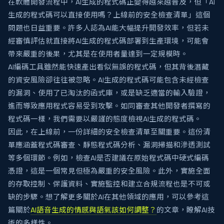
在軟體開發流程中，AI生成的程式碼正變得越來越普及，但「AI
生成的程式碼可以直接使用嗎？上線前的安全檢查清單」這個
問題也日益重要。許多人認為AI能大幅提升開發效率，但若未
經審慎評估就直接將AI生成的程式碼部署到生產環境，可能會
帶來嚴重的後果，尤其是在使用者量達到一定規模時。
AI編碼工具雖然能快速產出看似無誤的程式碼，但其背後潛藏
的資安風險卻往往被忽略。AI生成的程式碼可能包含未經檢查
的漏洞、使用了已淘汰的函式庫，或是缺乏適當的輸入驗證，
進而導致應用程式容易受到攻擊。如同審查其他開發者撰寫的
程式碼一樣，我們需要以嚴謹的態度檢視AI生成的程式碼。
因此，在上線前，一份詳細的安全檢查清單至關重要。這份清
單應涵蓋程式碼審查、靜態程式碼分析、漏洞掃描和滲透測試
等多個環節。例如，檢查AI是否建議在原始程式碼中硬式編碼
憑證，這是一個常見但極為嚴重的安全風險。此外，實施全面
的存取控制、保護資料、實施監控和建立合規流程也是不可或
缺的步驟。想了解更多關於AI在其他領域的應用，可以參考這
篇關於
AI語音生成的情感與語氣該如何調整？
的文章，瞭解AI技
術的多樣性。