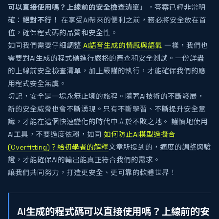
可以直接使用嗎？上線前的安全檢查清單」
，答案已經非常明
確：
絕對不行！
在享受AI帶來的便利之前，務必將安全放在首
位，確保程式碼的品質和安全性。
如同我們需要仔細調整
AI語音生成的情感與語氣
一樣，我們也
需要對AI生成的程式碼進行嚴格的審查和安全測試。一份詳盡
的上線前安全檢查清單，加上嚴謹的執行，才能確保我們的應
用程式安全無虞。
切記，安全是一場永無止境的旅程。隨著AI技術的不斷發展，
新的安全威脅也會不斷湧現。只有不斷學習、不斷提升安全意
識，才能在這個快速變化的時代中立於不敗之地。 謹慎地使用
AI工具，不要過度依賴，如同
如何防止AI模型過擬合
(Overfitting)？給初學者的解釋
文章所提到的，適度的調整與驗
證，才能確保AI的輸出能真正符合我們的需求。
讓我們共同努力，打造更安全、更可靠的軟體世界！
AI生成的程式碼可以直接使用嗎？上線前的安