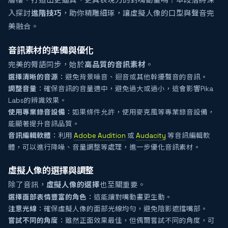
層樓，打造出更逼真、更具表現力的對嘴動畫嗎？本段落將深
入探討
進階技巧
，助你精雕細琢，讓虛擬人像的口型與聲音完
美融合。
音訊素材的準備與優化
完美的脣語同步，始於
高品質的音訊素材
。
選擇清晰的音源
：避免背景噪音、迴音或其他幹擾聲音的音訊。
調整音量
：確保音訊的音量適中，避免過大或過小，這會影響Pika
Labs的辨識效果。
使用專業錄音設備
：如果條件允許，使用麥克風等專業錄音設備，
能顯著提升音訊品質。
音訊編輯軟體
：利用
Adobe Audition
或
Audacity
等音訊編輯軟
體，可以進行降噪、音量調整等處理，進一步優化音訊素材。
虛擬人像的選擇與調整
除了音訊，
虛擬人像的選擇
也至關重要。
選擇面部表情豐富的角色
：這能讓對嘴動畫更生動。
注意光線
：確保虛擬人像的面部光線均勻，避免陰影遮擋嘴部。
嘗試不同的角度
：雖然正面效果最佳，但偶爾嘗試不同的角度，可