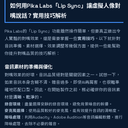
如何用Pika Labs「Lip Sync」讓虛擬人像對
嘴說話？實用技巧解析
Pika Labs的「Lip Sync」功能雖然操作簡單，但要真正做出令
人驚豔的對嘴效果，還是需要掌握一些
實用技巧
。以下就針對
音訊準備、素材選擇、效果調整等幾個方面，提供一些能幫助
你提升對嘴品質的技巧解析：
音訊素材的準備與優化
對嘴效果的好壞，音訊品質絕對是關鍵因素之一。試想一下，
如果音訊本身含糊不清、雜音過多，即使AI再厲害，也很難準
確地匹配口型。因此，在開始製作之前，務必確保你的音訊素
材是
清晰、乾淨
的。
錄音環境
：盡量選擇安靜的錄音環境，避免背景噪音的幹擾。
麥克風選擇
：使用品質較好的麥克風，能有效提升音訊的清晰度。
降噪處理
：利用Audacity、Adobe Audition等音訊編輯軟體，進行
降噪處理，去除不必要的雜音。