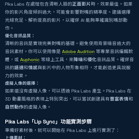
Pika Labs 在處理包含清晰人臉的
正面影片
時，效果最佳。如果
你的影片角度傾斜過大，可能會影響對嘴的精準度。建議選擇
光線充足、解析度高的影片，以確保 AI 能夠準確識別嘴部動
作。
優化音訊品質：
清晰的音訊是實現完美對嘴的基礎。避免使用背景噪音過大的
音訊素材。你可以使用像是
Adobe Audition
等專業音訊編輯軟
體，或
Auphonic
等線上工具，來
降噪
和
優化
音訊品質。確保音
訊的
語速
和
情感
與影片中的人物形象相符，才能創造更具說服
力的效果。
虛擬人像的選擇：
如果還沒有虛擬人像，可以透過 Pika Labs 產生。Pika Labs 在
3D 動畫風格的表現上特別突出，可以嘗試創建具有
豐富表情
和
自然動作
的虛擬人像。
Pika Labs「Lip Sync」功能實測步驟
準備好素材後，就可以開始在 Pika Labs 上進行實測了：
上傳素材：