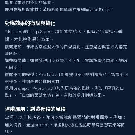
能會帶來意想不到的驚喜。
使用高解析度素材
：清晰的圖像能讓對嘴細節更清晰可見。
對嘴效果的微調與優化
Pika Labs的「Lip Sync」功能雖然強大，但有時仍需進行
微
調
，才能達到最佳效果。
觀察細節
：仔細觀察虛擬人像的口型變化，注意是否與音訊內容完
全匹配。
調整時間軸
：如果發現口型與聲音不同步，嘗試調整時間軸，讓兩
者同步。
嘗試不同的模型
：Pika Labs可能會提供不同的對嘴模型，嘗試不同
的模型，找到最適合你的素材。
善用prompt
：在prompt中加入更精確的描述，例如「逼真的口
型」、「自然的面部表情」等，有助於提升對嘴效果。
進階應用：創造獨特的風格
掌握了以上技巧後，你可以嘗試
創造獨特的對嘴風格
。例如：
加入情緒
：通過prompt，讓虛擬人像在說話時帶有喜怒哀樂等情
緒。