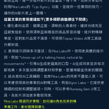
動態生成，進一步提升影片的豐富度。接下來，我將分享如何
利用Pika Labs的「Lip Sync」功能，並提供一些實用的技巧，
讓你的AI影片更上一層樓。
這篇文章的實用建議如下(更多細節請繼續往下閱讀)
1. 優化素材品質：選擇正面、清晰的人像素材，確保光線充足
且避免陰影。使用清晰且無雜音的高品質音訊檔，提升對嘴精
準度。若對影片品質不滿意，可使用Topaz Video AI等工具提
升解析度.
2. 善用提示詞與多次嘗試：在Pika Labs中，使用更具體的提示
詞，例如 “close-up of a talking head, natural lip
movements”，引導AI生成更逼真的口型。AI生成效果並非每次
都完美，多次嘗試與調整素材和參數，是獲得最佳效果的關鍵.
3. 結合其他AI工具輔助：如果Pika Labs的效果不盡如人意，可
以考慮使用其他專業的AI對嘴工具，例如Sync Labs，它提供更
精細的控制和調整選項。同時，可以參考Runway Gen-2等工
具，為影片添加更多動態效果.
Pika Labs 脣語同步實戰：如何讓AI角色完美對嘴
準備工作：素材選擇與優化