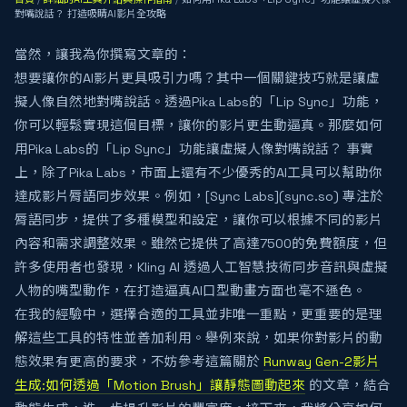
對嘴說話？ 打造吸睛AI影片全攻略
當然，讓我為你撰寫文章的：
想要讓你的AI影片更具吸引力嗎？其中一個關鍵技巧就是讓虛
擬人像自然地對嘴說話。透過Pika Labs的「Lip Sync」功能，
你可以輕鬆實現這個目標，讓你的影片更生動逼真。那麼如何
用Pika Labs的「Lip Sync」功能讓虛擬人像對嘴說話？ 事實
上，除了Pika Labs，市面上還有不少優秀的AI工具可以幫助你
達成影片脣語同步效果。例如，[Sync Labs](sync.so) 專注於
脣語同步，提供了多種模型和設定，讓你可以根據不同的影片
內容和需求調整效果。雖然它提供了高達7500的免費額度，但
許多使用者也發現，Kling AI 透過人工智慧技術同步音訊與虛擬
人物的嘴型動作，在打造逼真AI口型動畫方面也毫不遜色。
在我的經驗中，選擇合適的工具並非唯一重點，更重要的是理
解這些工具的特性並善加利用。舉例來說，如果你對影片的動
態效果有更高的要求，不妨參考這篇關於
Runway Gen-2影片
生成:如何透過「Motion Brush」讓靜態圖動起來
的文章，結合