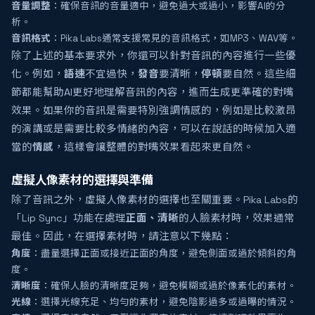
音量調整
：確保音訊的音量適中，避免過大或過小，影響AI的分
析。
音訊格式
：Pika Labs通常支援常見的音訊格式，如MP3、WAV等。
除了上述的基本要求外，你還可以針對音訊的內容進行一些優
化。例如，
語速
不宜過快，
發音
要清晰，
停頓
要自然。這些細
節都能幫助AI更好地理解音訊的內容，進而生成更準確的對嘴
效果。如果你的音訊是需要特別強調情感的，例如是比較激昂
的演講或是需要比較多情緒的內容，可以在說話的時候加入適
當的
情感
，這樣會讓整體的對嘴效果看起來更自然。
虛擬人像素材的選擇與準備
除了音訊之外，虛擬人像素材的選擇也至關重要。Pika Labs的
「Lip Sync」功能在處理
正面、清晰
的人臉素材時，效果通常
最佳。因此，在選擇素材時，請注意以下幾點：
角度
：盡量選擇正面或接近正面的角度，避免側面或過於傾斜的角
度。
清晰度
：確保人臉的清晰度足夠，避免模糊或過於像素化的素材。
光線
：選擇光線充足、均勻的素材，避免陰影過多或過曝的情況。