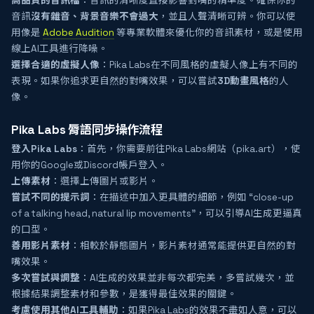
高品質的音訊檔
：音訊的清晰度直接影響對嘴的精準度。確保你的
音訊
沒有雜音、背景音樂不會過大
，並且人聲清晰可辨。你可以使
用像是
Adobe Audition
等專業軟體來優化你的音訊素材，或是使用
線上AI工具進行降噪。
選擇合適的虛擬人像
：Pika Labs在不同風格的虛擬人像上有不同的
表現。如果你追求更自然的對嘴效果，可以嘗試
3D動畫風格
的人
像。
Pika Labs 脣語同步操作流程
登入Pika Labs
：首先，你需要前往Pika Labs網站（pika.art），使
用你的Google或Discord帳戶登入。
上傳素材
：選擇上傳圖片或影片。
嘗試不同的提示詞
：在描述中加入更具體的細節，例如 “close-up
of a talking head, natural lip movements”，可以引導AI生成更逼真
的口型。
善用影片素材
：相較於靜態圖片，影片素材通常能提供更自然的對
嘴效果。
多次嘗試與調整
：AI生成的效果並非每次都完美，多嘗試幾次，並
根據結果調整素材和參數，是獲得最佳效果的關鍵。
考慮使用其他AI工具輔助
：如果Pika Labs的效果不盡如人意，可以