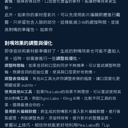
表情
：選擇表情自然、口型變化豐富的素材，能讓對嘴效果更生
動。
此外，如果你的素材是影片，可以先使用影片編輯軟體進行
裁
剪
，只保留包含人臉的部分，這樣能減少AI的處理時間，並提
高對嘴的準確性。 如果你
對嘴效果的調整與優化
即使音訊和素材都準備好了，生成的對嘴效果也可能不盡如人
意。這時，就需要進行一些
調整和優化
。
調整時間軸
：如果音訊和口型的同步不夠精準，可以嘗試調整時間
軸，微調音訊的起始位置，使其與口型更好地對應。
調整表情幅度
：有些AI工具允許你調整表情的幅度，讓口型變化更
明顯或更 subtle。
使用其他AI工具
：如果Pika Labs的效果不夠理想，可以嘗試使用其
他AI對嘴工具，例如Sync Labs、Kling AI等，比較不同工具的效
果，選擇最適合你的。
善用影片編輯軟體
：將生成的對嘴影片匯入影片編輯軟體，進行後
製處理，例如調整色彩、添加特效等，提升影片的整體品質。
掌握以上技巧，相信你就能更好地利用Pika Labs的「Lip