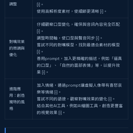
調整
[i]。
使用高解析度素材，使細節更清晰 [i]。
仔細觀察口型變化，確保與音訊內容完全匹配
[i]。
調整時間軸，使口型與聲音同步 [i]。
對嘴效果
嘗試不同的對嘴模型，找到最適合素材的模型
的微調與
[i]。
優化
善用prompt，加入更精確的描述，例如「逼真
的口型」、「自然的面部表情」等，以提升效
果 [i]。
加入情緒，通過prompt讓虛擬人像帶有喜怒哀
進階應
樂等情緒 [i]。
用：創造
嘗試不同的語速，觀察對嘴效果的變化 [i]。
獨特的風
結合其他AI工具，例如AI繪圖工具，創造更豐富
格
的視覺效果 [i]。