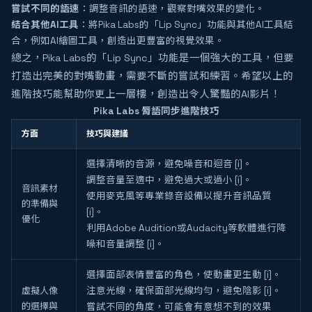
嘗試不同的語速
：調整音訊的語速，觀察對嘴效果的變化。
結合其他AI工具
：將Pika Labs的「Lip Sync」功能與其他AI工具結
合，例如AI繪圖工具，創造出更豐富的視覺效果。
總之，Pika Labs的「Lip Sync」功能是一個強大的工具，但要
打造出完美的對嘴動畫，需要不斷的嘗試和練習。希望以上的
進階技巧能幫助你更上一層樓，創造出令人驚豔的AI影片！
Pika Labs 脣語同步進階技巧
方面
技巧與建議
選擇清晰的音源，避免噪音和迴音 [i]。
調整音量至適中，避免過大或過小 [i]。
音訊素材
使用麥克風等專業錄音設備以提升音訊品質
的準備與
[i]。
優化
利用Adobe Audition或Audacity等軟體進行降
噪和音量調整 [i]。
選擇面部表情豐富的角色，使動畫更生動 [i]。
虛擬人像
注意光線，確保面部光線均勻，避免陰影 [i]。
的選擇與
嘗試不同的角度，可能會有意想不到的效果