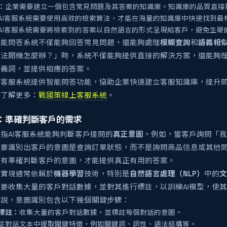
：
企業需要建立一個包含常見問題及其答案的知識庫。知識庫的品質直接
AI客服系統需要使用高效的檢索算法，才能在海量的知識庫中快速找到最
AI客服系統需要將檢索到的答案以自然語言的形式呈現給客戶，避免生硬
智能問答系統不僅能夠回答常見問題，還能夠處理
模糊查詢
和
語義相
無法開機怎麼辦？」時，系統不僅能夠提供直接的解決方案，還能夠
同義詞，並提供相應的答案。
上客服系統提供智能問答功能，協助企業快速建立客服知識庫，提升
站了解更多：
戰國策線上客服系統
。
：準確判斷客戶的需求
指AI客服系統能夠判斷客戶提問的
真正意圖
。例如，當客戶詢問「我
需要識別出客戶的意圖是查詢訂單狀態，而不是詢問商品信息或其他
只有準確判斷客戶的意圖，才能提供真正有用的答案。
的實現通常依賴於
機器學習
技術，特別是
自然語言處理（NLP）
中的
文
要收集大量的客戶對話數據，並對其進行標註，以訓練AI模型，使
來說，意圖識別包含以下幾個關鍵步驟：
標註：
收集大量的客戶對話數據，並標註每個對話的意圖。
從對話文本中提取關鍵特徵，例如關鍵詞、詞性、語法結構等。