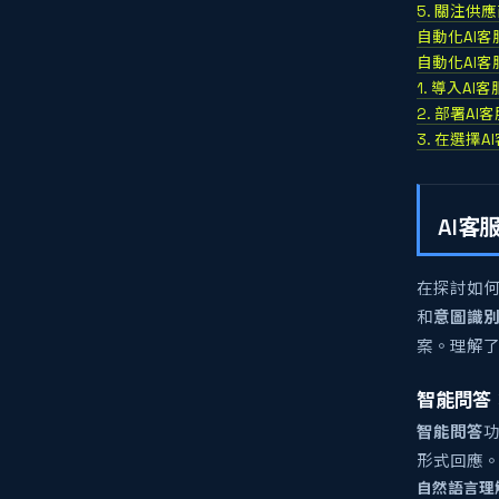
5. 關注供
自動化AI
自動化AI
1. 導入A
2. 部署A
3. 在選擇
AI
在探討如何
和
意圖識
案。理解了
智能問答
智能問答
形式回應
自然語言理