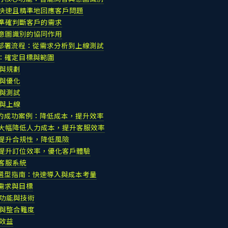
快速且精準地回應客戶問題
準確判斷客戶的需求
意圖識別的協同作用
統部署流程：從需求分析到上線測試
析：確定目標與範圍
計與規劃
練與優化
合與測試
署與上線
統的成功案例：降低成本，提升效率
大幅降低人力成本，提升客服效率
提升合規性，降低風險
提升訂位效率，優化客戶體驗
客服系統
統選型指南：快速導入與成本考量
身需求與目標
統功能與技術
入與整合難度
本效益