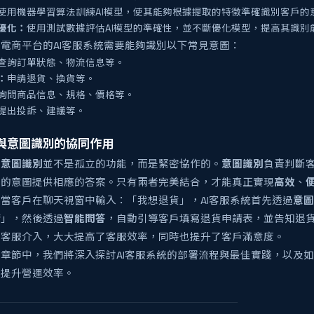
使用機器學習算法訓練AI模型，使其能夠根據提取的特徵準確識別客戶的
優化：
使用測試數據評估AI模型的準確性，並不斷優化模型，提高其識別
電商平台的AI客服系統需要能夠識別以下常見意圖：
查詢訂單狀態、物流信息等。
：
申請退貨、換貨等。
詢問商品信息、規格、價格等。
提出投訴、建議等。
與意圖識別的協同作用
和
意圖識別
並不是孤立的功能，而是緊密協作的。
意圖識別
負責判斷
戶的意圖提供相應的答案。只有兩者完美結合，才能真正實現
高效
、
當客戶在聊天視窗中輸入：「我想退貨」，AI客服系統首先透過
意圖
請」，然後透過
智能問答
，自動引導客戶填寫退貨申請表，並告知退
工客服介入，大大提高了客服效率，同時也提升了客戶滿意度。
章節中，我們將深入探討AI客服系統的部署流程與最佳實踐，以及如
，提升營運效率。