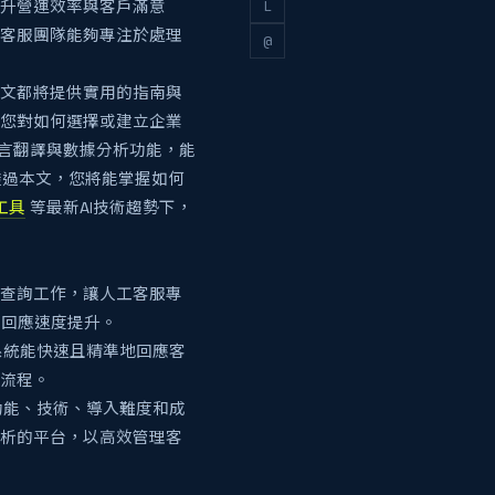
L
提升營運效率與客戶滿意
工客服團隊能夠專注於處理
@
。
本文都將提供實用的指南與
讓您對如何選擇或建立企業
語言翻譯與數據分析功能，能
透過本文，您將能掌握如何
工具
等最新AI技術趨勢下，
日常查詢工作，讓人工客服專
時回應速度提升。
保系統能快速且精準地回應客
務流程。
的功能、技術、導入難度和成
分析的平台，以高效管理客