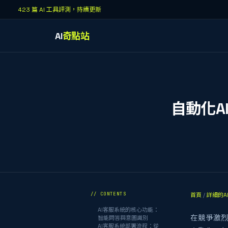
423 篇 AI 工具評測，持續更新
AI
奇點站
自動化A
// CONTENTS
首頁
/
詳細的A
AI客服系統的核心功能：
在競爭激
智能問答與意圖識別
AI客服系統部署流程：從