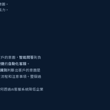
意圖。
能力。
客戶的意圖，
智能問答
則負
便捷
的
自動化客服
。
識別
判斷出客戶的意圖是
貨流程和注意事項。整個過
何透過AI客服系統降低企業