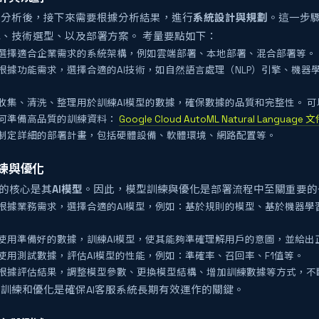
求分析後，接下來需要根據分析結果，進行
系統設計與規劃
。這一步驟
、技術選型、以及部署方案。 考量要點如下：
選擇適合企業需求的系統架構，例如雲端部署、本地部署、混合部署等。
根據功能需求，選擇合適的AI技術，如自然語言處理（NLP）引擎、機器
收集、清洗、整理用於訓練AI模型的數據，確保數據的品質和完整性。 可以參考
何準備高品質的訓練資料：
Google Cloud AutoML Natural Language 
制定詳細的部署計畫，包括硬體設備、軟體環境、網路配置等。
訓練與優化
統的核心是其
AI模型
。因此，模型訓練與優化是部署流程中至關重要的
根據業務需求，選擇合適的AI模型，例如：基於規則的模型、基於機器學
使用準備好的數據，訓練AI模型，使其能夠準確理解用戶的意圖，並給出
使用測試數據，評估AI模型的性能，例如：準確率、召回率、F1值等。
根據評估結果，調整模型參數、更換模型結構、增加訓練數據等方式，不斷
訓練和優化是確保AI客服系統長期有效運作的關鍵。