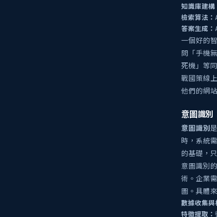
知識庫建構
檢索算法：
答案生成：
一個好的
問「手機
死機」等
戰國策線
他們的網
意圖識別
意圖識別
是
時，系統
的基礎，
意圖識別
術。企業需
圖。具體
數據收集與
特徵提取：