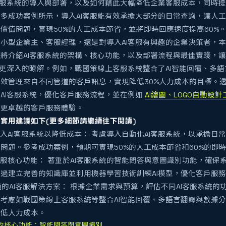
客服系統的導入與部署，以及如何藉此大幅降低企業客服成本，同時
多成功案例所示，導入AI客服能有效承擔大部分的日常查詢，讓人
價值問題，實現50%的人工成本節省，並將即時回應速度提高60%
小型企業主、客服經理，還是對導入AI客服有興趣的企業決策者，
將介紹AI客服系統的架構、核心功能，以及部署流程與最佳實踐，
有更深入的瞭解。例如，戰國策線上客服系統整合了AI智能回覆、多
效管理來自不同管道的客戶訊息，實現降低30%人力成本的目標。
AI客服系統，優化客戶服務流程，並在例如
AI繪圖、LOGO自動設計
來更卓越的客戶服務體驗。
實用建議如下(更多細節請繼續往下閱讀)
與導入AI客服系統以降低成本： 考慮導入自動化AI客服系統，以承擔
問題。參考成功案例，預期可實現50%的人工成本節省和60%的即
AI客服核心功能： 著重於AI客服系統的智能問答與意圖識別功能，確
過建立完善的知識庫並利用機器學習技術訓練AI模型，優化客戶服
合適的AI客服解決方案： 根據企業需求與預算，評估不同AI客服系統
考慮如戰國策線上客服系統等整合AI智能回覆、多語言翻譯與數據
降低人力成本。
統的核心功能：智能問答與意圖識別