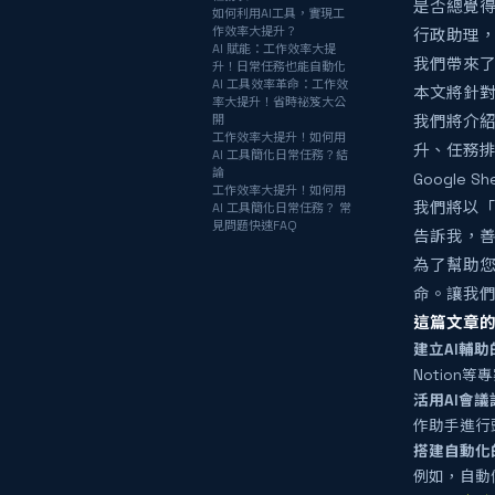
是否總覺
如何利用AI工具，實現工
作效率大提升？
行政助理，
AI 賦能：工作效率大提
我們帶來了
升！日常任務也能自動化
AI 工具效率革命：工作效
本文將針對
率大提升！省時祕笈大公
開
我們將介紹一系
工作效率大提升！如何用
升、任務排序
AI 工具簡化日常任務？結
論
Google
工作效率大提升！如何用
我們將以「
AI 工具簡化日常任務？ 常
見問題快速FAQ
告訴我，善
為了幫助您
命。讓我們
這篇文章的
建立AI輔
Notion
活用AI會
作助手進行
搭建自動化
例如，自動儲