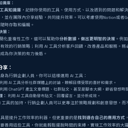
具知識庫：
I工具知識庫
，記錄你使用的工具、使用方式、以及遇到的問題和解
，並在團隊內分享經驗，共同提升效率。可以考慮使用Notion或者Goo
便隨時存取和編輯。
決策：
以簡化重複性工作，還可以幫助你
分析數據，做出更明智的決策
。例如
有效的行銷策略；利用 AI 工具分析客戶回饋，改善產品和服務。務
據成為你決策的有力後盾。
分享：
身為行銷企劃人員，你可以這樣運用 AI 工具：
利用 AI 工具分析社群媒體上的討論，瞭解目標受眾的喜好和需求。
利用 ChatGPT 產生文章標題、社群貼文、甚至是腳本大綱，節省發想時
理：
利用 AI 工具自動發布貼文、回覆留言，並分析成效。
AI 工具的加持，行銷企劃人員可以更專注於策略規劃和創意發想，
 工具是提升工作效率的利器，但更重要的是
找到適合自己的應用方式
只要善用這些工具，你就能輕鬆擺脫時間的束縛，實現工作效率的大