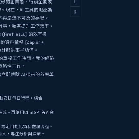
L
忙碌的創業者、行銷企劃或
現在，AI 工具的崛起為
@
？不再是遙不可及的夢想。
常瑣事，顯著提升工作效率。
eflies.ai) 的效率提
料彙整 (Zapier +
設計都能事半功倍。
上的重複工作時間。我的經驗
策略性工作。
即體驗 AI 帶來的效率革
自動安排每日行程。結合
並生成。再使用ChatGPT等AI寫
程式，設定自動化資料處理流程。
性資料輸入，專注分析與決策。