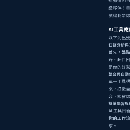
想知道如何
級夥伴！
就讓我帶
AI 工具
以下列出幾
任務分析與
首先，
盤
錄、郵件
是你的好
整合與自動
單一工具
來，打造自動
容，節省
持續學習與
AI 工具
你的工作
求。