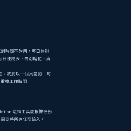
感到時間不夠用，每日待辦
的每日任務表，告別瞎忙，真
面，我將以一個具體的「每
上的重複工作時間
：
otion 這類工具能根據任務
只需要將所有任務輸入，