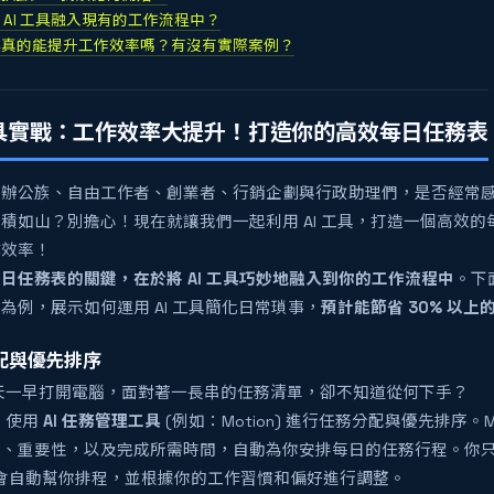
 AI 工具融入現有的工作流程中？
 工具真的能提升工作效率嗎？有沒有實際案例？
 工具實戰：工作效率大提升！打造你的高效每日任務表
的辦公族、自由工作者、創業者、行銷企劃與行政助理們，是否經常
積如山？別擔心！現在就讓我們一起利用 AI 工具，打造一個高效
作效率！
日任務表的關鍵，在於將 AI 工具巧妙地融入到你的工作流程中
。下
為例，展示如何運用 AI 工具簡化日常瑣事，
預計能節省 30% 以
分配與優先排序
天一早打開電腦，面對著一長串的任務清單，卻不知道從何下手？
：
使用
AI 任務管理工具
(例如：Motion) 進行任務分配與優先排序。M
度、重要性，以及完成所需時間，自動為你安排每日的任務行程。你
n 就會自動幫你排程，並根據你的工作習慣和偏好進行調整。