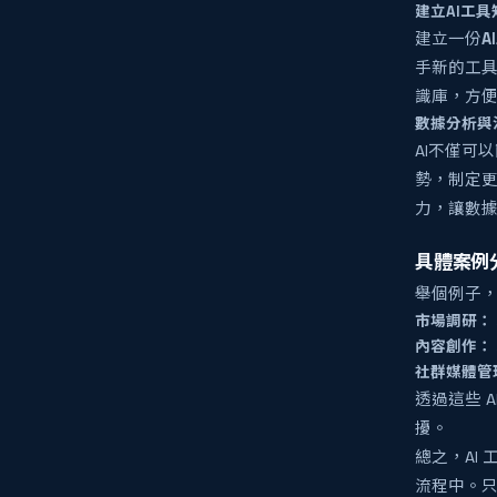
建立AI工
建立一份
A
手新的工具
識庫，方
數據分析與
AI不僅可
勢，制定更
力，讓數
具體案例
舉個例子，
市場調研：
內容創作：
社群媒體管
透過這些 
擾。
總之，AI
流程中。