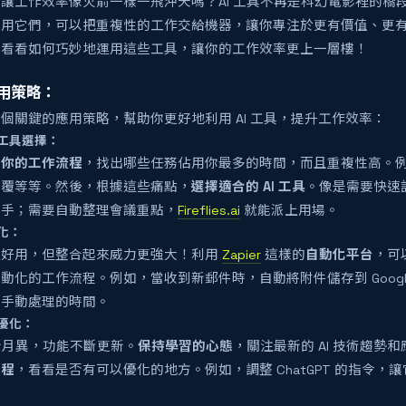
讓工作效率像火箭一樣一飛沖天嗎？AI 工具不再是科幻電影裡的橋
善用它們，可以把重複性的工作交給機器，讓你專注於更有價值、更
你看看如何巧妙地運用這些工具，讓你的工作效率更上一層樓！
應用策略：
個關鍵的應用策略，幫助你更好地利用 AI 工具，提升工作效率：
工具選擇：
點你的工作流程
，找出哪些任務佔用你最多的時間，而且重複性高。
回覆等等。然後，根據這些痛點，
選擇適合的 AI 工具
。像是需要快速
幫手；需要自動整理會議重點，
Fireflies.ai
就能派上用場。
化：
很好用，但整合起來威力更強大！利用
Zapier
這樣的
自動化平台
，可
化的工作流程。例如，當收到新郵件時，自動將附件儲存到 Google Dri
你手動處理的時間。
優化：
日新月異，功能不斷更新。
保持學習的心態
，關注最新的 AI 技術趨勢
流程
，看看是否有可以優化的地方。例如，調整 ChatGPT 的指令