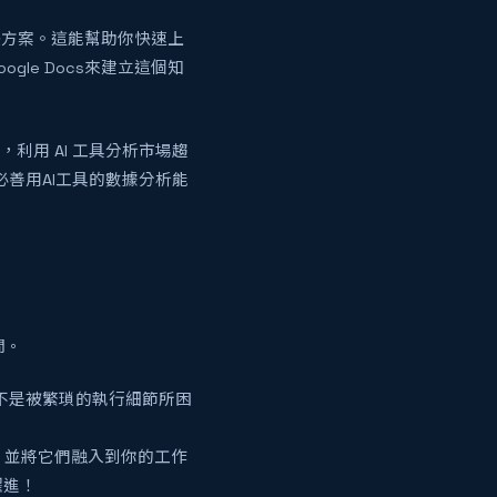
決方案。這能幫助你快速上
gle Docs來建立這個知
，利用 AI 工具分析市場趨
必善用AI工具的數據分析能
間。
而不是被繁瑣的執行細節所困
，並將它們融入到你的工作
躍進！