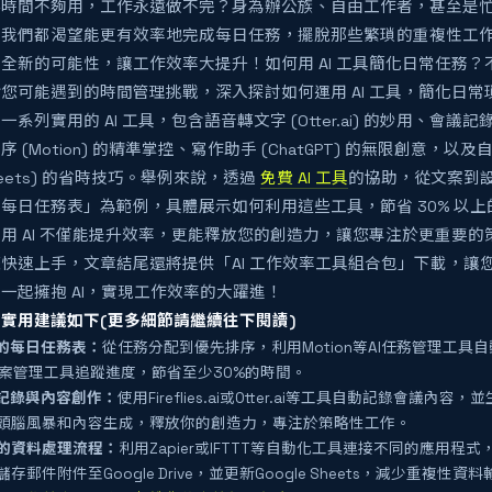
得時間不夠用，工作永遠做不完？身為辦公族、自由工作者，甚至是
我們都渴望能更有效率地完成每日任務，擺脫那些繁瑣的重複性工作。
全新的可能性，讓工作效率大提升！如何用 AI 工具簡化日常任務
您可能遇到的時間管理挑戰，深入探討如何運用 AI 工具，簡化日
列實用的 AI 工具，包含語音轉文字 (Otter.ai) 的妙用、會議記錄 (Fir
 (Motion) 的精準掌控、寫作助手 (ChatGPT) 的無限創意，以及自動資
 Sheets) 的省時技巧。舉例來說，透過
免費 AI 工具
的協助，從文案到
每日任務表」為範例，具體展示如何利用這些工具，節省 30% 以
用 AI 不僅能提升效率，更能釋放您的創造力，讓您專注於更重要的
快速上手，文章結尾還將提供「AI 工作效率工具組合包」下載，讓您立
一起擁抱 AI，實現工作效率的大躍進！
實用建議如下(更多細節請繼續往下閱讀)
助的每日任務表：
從任務分配到優先排序，利用Motion等AI任務管理工具
等專案管理工具追蹤進度，節省至少30%的時間。
議記錄與內容創作：
使用Fireflies.ai或Otter.ai等工具自動記錄會議內容，
頭腦風暴和內容生成，釋放你的創造力，專注於策略性工作。
的資料處理流程：
利用Zapier或IFTTT等自動化工具連接不同的應用
存郵件附件至Google Drive，並更新Google Sheets，減少重複