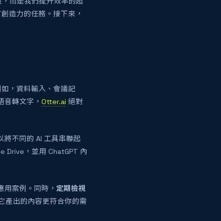
段，而是我們提升效率的超
有創造力的任務。接下來，
例如，資料輸入、會議記
語音轉文字，
Otter.ai
絕對
以將不同的 AI 工具串聯起
ve，並用 ChatGPT 內
和應用案例。同時，
定期檢視
，讓它產出的內容更符合你的需