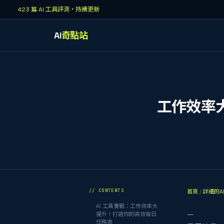
423 篇 AI 工具評測，持續更新
AI
奇點站
工作效率大
// CONTENTS
首頁
/
詳細的A
AI 工具實戰：工作效率大
—
提升！打造你的高效每日
任務表