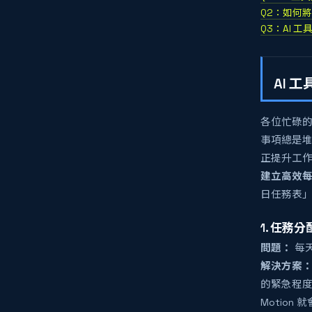
Q2：如何將
Q3：AI
AI
各位忙碌
事項總是堆
正提升工
建立高效每
日任務表」
1. 任務
問題：
每
解決方案
的緊急程
Motio