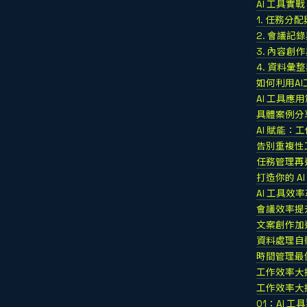
AI 工具
1. 任務分
2. 會議記
3. 內容創
4. 資料彙
如何利用A
AI 工具應
具體案例分
AI 賦能
告別重複性
任務管理再
打造你的 A
AI 工具
會議效率提
文案創作加
資料處理自
時間管理最
工作效率大
工作效率大提
Q1：AI 