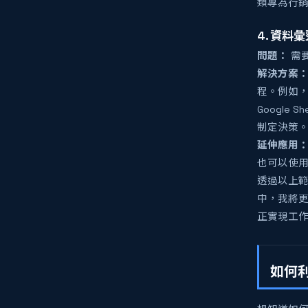
類專為行銷
4. 資料
問題：
需
解決方案
程。例如，
Googl
制定決策
延伸應用
也可以使
透過以上範
中，我將
正實現工
如何