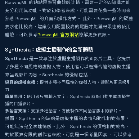
RunwayML 的缺點是學習曲線較陡峭，需要一定的AI知識才能
充分利用其功能。對於初學者來說，可能需要花費一些時間來
熟悉 RunwayML 的介面和操作方式。 此外，RunwayML的硬體
要求也比較高，建議使用配置較高的電腦才能獲得最佳的使用
體驗。可以參考
RunwayML官方網站
瞭解更多資訊。
Synthesia：虛擬主播製作的全新體驗
Synthesia
是一款專注於
虛擬主播
製作的AI影片工具。它提供
了多種不同風格的虛擬人物，使用者可以選擇合適的虛擬主播
來呈現影片內容。Synthesia 的優點包括：
逼真的虛擬主播：
提供多種不同風格的虛擬人物，讓影片更具吸引
力。
簡單易用：
使用者只需輸入文字，Synthesia 就能自動生成虛擬主
播的口播影片。
多語言支援：
支援多種語言，方便製作不同語言版本的影片。
然而，Synthesia 的缺點是虛擬主播的表情和動作相對有限，
可能無法完全表達情感。此外，Synthesia 的價格相對較高，
對於預算有限的創作者來說，可能是一個考量因素。 可以參考