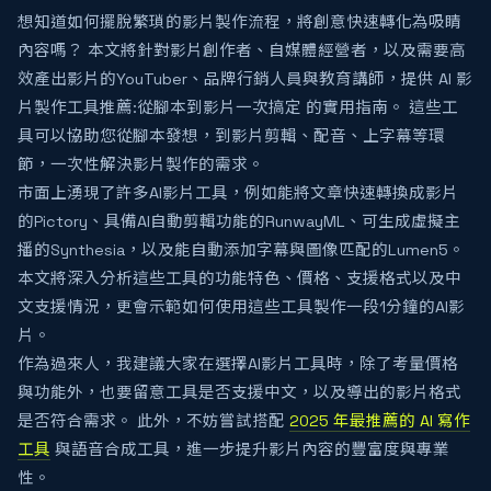
想知道如何擺脫繁瑣的影片製作流程，將創意快速轉化為吸睛
內容嗎？ 本文將針對影片創作者、自媒體經營者，以及需要高
效產出影片的YouTuber、品牌行銷人員與教育講師，提供 AI 影
片製作工具推薦:從腳本到影片一次搞定 的實用指南。 這些工
具可以協助您從腳本發想，到影片剪輯、配音、上字幕等環
節，一次性解決影片製作的需求。
市面上湧現了許多AI影片工具，例如能將文章快速轉換成影片
的Pictory、具備AI自動剪輯功能的RunwayML、可生成虛擬主
播的Synthesia，以及能自動添加字幕與圖像匹配的Lumen5。
本文將深入分析這些工具的功能特色、價格、支援格式以及中
文支援情況，更會示範如何使用這些工具製作一段1分鐘的AI影
片。
作為過來人，我建議大家在選擇AI影片工具時，除了考量價格
與功能外，也要留意工具是否支援中文，以及導出的影片格式
是否符合需求。 此外，不妨嘗試搭配
2025 年最推薦的 AI 寫作
工具
與語音合成工具，進一步提升影片內容的豐富度與專業
性。