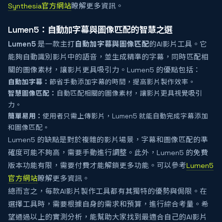
Synthesia官方網站
瞭解更多資訊。
Lumen5：自動加字幕與圖像匹配的智慧之選
Lumen5
是一款主打
自動加字幕與圖像匹配
的AI影片工具。它
能夠自動識別影片中的語音，並生成精準的字幕，同時匹配相
關的圖像素材，讓影片更具吸引力。Lumen5 的優點包括：
自動加字幕：
節省手動添加字幕的時間，提高影片製作效率。
智慧圖像匹配：
自動匹配相關的圖像素材，讓影片更具視覺吸引
力。
簡單易用：
使用者只需上傳影片，Lumen5 就能自動完成字幕添加
和圖像匹配。
Lumen5 的缺點是對於複雜的影片場景，字幕和圖像匹配的準
確度可能不夠高，需要手動進行調整。此外，Lumen5 的免費
版本功能有限，需要付費才能解鎖更多功能。可以參考
Lumen5
官方網站
瞭解更多資訊。
總而言之，每款AI影片製作工具都有其獨特的優勢與侷限。在
選擇工具時，需要根據自身的需求和預算，進行綜合考量。希
望通過以上的實測分析，能幫助大家找到最適合自己的AI影片