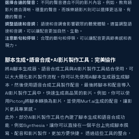
選擇合適的聲音：
不同的聲音適合不同的影片內容。例如，教育類
影片適合清晰、穩重的聲音，而娛樂類影片則可以選擇更活潑、有
趣的聲音。
調整語速和音調：
語速和音調會影響觀眾的聽覺體驗。適當調整語
速和音調，可以讓配音更加自然、生動。
注意斷句和停頓：
合理的斷句和停頓，可以讓配音更具節奏感和表
現力。
腳本生成+語音合成+AI影片製作工具：完美協作
將AI腳本生成器、語音合成工具與AI影片製作工具結合使用，可
以大大簡化影片製作流程。你可以先使用AI腳本生成器生成腳
本，然後使用語音合成工具製作配音，最後將腳本和配音導入
AI影片製作工具中，快速生成高品質的影片。例如，你可以使
用Pictory將腳本轉換為影片，並使用Murf.ai生成的配音，讓影
片更具專業感。
此外，部分AI影片製作工具也內建了腳本生成和語音合成功
能，例如Synthesia，讓你可以直接在一個平台上完成腳本撰
寫、配音和影片製作，更加方便快捷。 透過這些工具的整合，