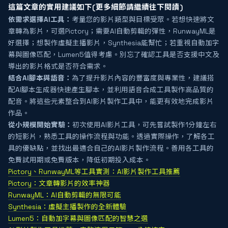
這篇文章的實用建議如下(更多細節請繼續往下閱讀)
依需求選擇AI工具：
考量您的影片類型與目標受眾。若想快速將文
章轉為影片，可選Pictory；需要AI自動剪輯的彈性，RunwayML是
好選擇；想製作虛擬主播影片，Synthesia能幫忙；若重視自動加字
幕與圖像匹配，Lumen5值得考慮。別忘了確認工具是否支援中文及
導出的影片格式是否符合需求。
結合AI腳本與語音：
為了提升影片內容的豐富度與專業性，建議搭
配AI腳本生成器快速產生腳本，並利用語音合成工具製作高品質的
配音。將這些元素整合到AI影片製作工具中，能更有效地完成影片
作品。
從小規模開始實驗：
初次使用AI影片工具，可先嘗試製作1分鐘左右
的短影片，熟悉工具的操作流程與功能。透過實際操作，了解各工
具的優缺點，並找出最適合自己的AI影片製作流程。善用各工具的
免費試用期或免費版本，降低初期投入成本。
Pictory、RunwayML等工具實測：AI影片製作工具推薦
Pictory：文章轉影片的效率神器
RunwayML：AI自動剪輯的無限可能
Synthesia：虛擬主播製作的全新體驗
Lumen5：自動加字幕與圖像匹配的智慧之選