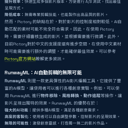
提升效率：
快速生成多個影片版本，方便進行 A/B 測試，找出最佳
呈現方式。
降低成本：
無需專業剪輯技能，也能製作出高品質的影片。
然而，Pictory 的缺點在於，對於影片的控制度相對較低，AI自
動匹配的素材可能不完全符合需求。因此，在使用 Pictory
時，需要仔細審核生成的影片，並根據需要進行微調。此外，
目前Pictory對於中文的支援度還有進步空間，在使用中文素材
時可能需要進行額外的調整，才能確保最佳效果。可以參考
Pictory官方網站
瞭解更多資訊。
RunwayML：AI自動剪輯的無限可能
RunwayML
則是一款更具彈性的AI影片編輯工具，它提供了豐
富的AI模型，讓使用者可以進行各種創意實驗。例如，可以使
用 RunwayML 進行
物件移除、風格轉換、動作追蹤
等操作，讓
影片呈現出獨特的效果。RunwayML 的優勢在於：
強大的AI功能：
提供多種AI模型，滿足各種創意需求。
高度的客製化：
使用者可以自由調整參數，控制影片的呈現效果。
無限的可能性：
激發創意靈感，打造獨一無二的影片作品。