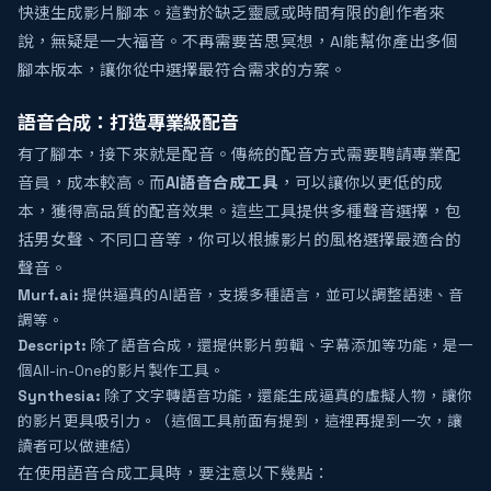
快速生成影片腳本。這對於缺乏靈感或時間有限的創作者來
說，無疑是一大福音。不再需要苦思冥想，AI能幫你產出多個
腳本版本，讓你從中選擇最符合需求的方案。
語音合成：打造專業級配音
有了腳本，接下來就是配音。傳統的配音方式需要聘請專業配
音員，成本較高。而
AI語音合成工具
，可以讓你以更低的成
本，獲得高品質的配音效果。這些工具提供多種聲音選擇，包
括男女聲、不同口音等，你可以根據影片的風格選擇最適合的
聲音。
Murf.ai:
提供逼真的AI語音，支援多種語言，並可以調整語速、音
調等。
Descript:
除了語音合成，還提供影片剪輯、字幕添加等功能，是一
個All-in-One的影片製作工具。
Synthesia:
除了文字轉語音功能，還能生成逼真的虛擬人物，讓你
的影片更具吸引力。（這個工具前面有提到，這裡再提到一次，讓
讀者可以做連結）
在使用語音合成工具時，要注意以下幾點：