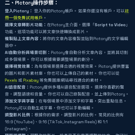
二、Pictory操作步驟：
登入Pictory：
登入你的Pictory帳戶。 如果你還沒有帳戶，可以
註
冊一個免費試用帳戶
。
選擇文章轉影片功能：
在Pictory主介面，選擇「
Script to Video
」
功能，這項功能可以將文章快速轉換成影片。
複製貼上文章內容：
將你的文章內容複製並貼到Pictory的文字編輯
器中。
AI自動分析與場景切割：
Pictory會自動分析文章內容，並將其切割
成多個場景。 你可以根據需要調整場景的劃分。
選擇視覺效果：
為每個場景選擇合適的視覺效果。 Pictory提供豐富
的圖片和影片素材庫，你也可以上傳自己的素材。 你也可以從
Pexels
或
Pixabay
等免費圖庫網站尋找適合的素材。
AI語音配音：
Pictory提供多種AI語音配音選項。 選擇你喜歡的聲
音，調整語速和音量。 你也可以自己錄製配音，並上傳到Pictory。
添加文字與字幕：
在每個場景中添加文字和字幕，突出重點信息。
Pictory可以自動生成字幕，你也可以手動編輯。
調整影片比例：
根據你的需求，調整影片的比例。 常見的比例有
16:9 (YouTube)、9:16 (TikTok, Instagram Reels) 和 1:1
(Instagram)。