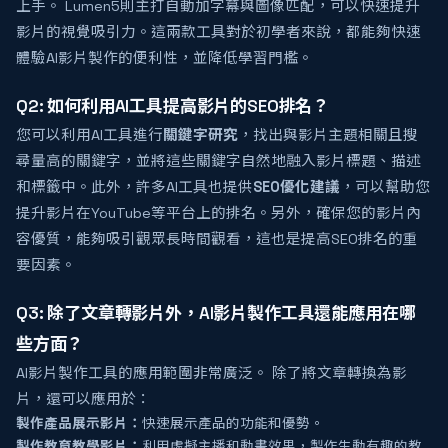
上手。 Lumen5則主打自動加字幕與圖像匹配，可以快速提升
影片的視覺吸引力。這兩款工具對於初學者來說，都能夠快速
體驗AI影片製作的便利性，並降低學習門檻。
Q2: 如何利用AI工具提高影片的SEO排名？
您可以利用AI工具進行
關鍵字研究
，找出與影片主題相關且搜
尋量高的關鍵字，並將這些關鍵字自然地融入影片標題、描述
和標籤中。此外，許多AI工具也提供
SEO優化建議
，可以幫助您
提升影片在YouTube等平台上的排名。另外，確保您的影片內
容優質，能夠吸引觀眾長時間觀看，這也是提高SEO排名的重
要因素。
Q3: 除了文章轉影片外，AI影片製作工具還能應用在哪
些方面？
AI影片製作工具的應用範圍非常廣泛。 除了將文章轉換為影
片，還可以應用於：
製作產品展示影片：
快速展示產品的功能和優勢。
製作教育教學影片：
利用虛擬主播和動畫效果，製作生動有趣的教