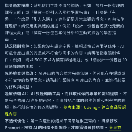
指令過於模糊：
避免使用含糊不清的詞語，例如「設計一份有趣的
課程大綱」或「撰寫一份引人入勝的學習指南」。什麼是「有
趣」？什麼是「引人入勝」？這些都是非常主觀的概念，AI 無法準
確理解。請使用更具體的描述，例如「設計一份包含遊戲化元素的
課程大綱」或「撰寫一份包含案例分析和互動式練習的學習指
南」。
缺乏限制條件：
如果你沒有設定字數、篇幅或格式等限制條件，AI
可能會產出過於冗長或不符合你需求的內容。請明確指定限制條
件，例如「請以 500 字以內撰寫課程概述」或「請設計一份包含 10
道選擇題的測驗」。
忽略檢查與修改：
AI 產出的內容並非完美無缺，仍可能存在錯誤或
不符合你的教學理念。請務必仔細檢查 AI 產出的內容，並進行必要
的修改與調整。
過度依賴 AI：
AI 只是輔助工具，而非取代你的專業知識和經驗。
不
要完全依賴 AI 產出的內容，而應該結合你的教學經驗和對學生的瞭
解，進行創造性的修改與調整。
參考來源：Udemy – 建立高品質課
程內容
不迭代優化：
第一次產出的結果不滿意是很正常的。
持續修改
Prompt，根據 AI 的回覆不斷調整，才能獲得最佳結果。
參考來