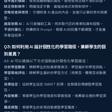
指令過於模糊：
使用具體明確的描述，避免使用含糊不清的詞語。
缺乏限制條件：
明確指定字數、篇幅或格式等限制條件。
忽略檢查與修改：
仔細檢查 AI 產出的內容，並進行必要的修改與調
整。
過度依賴 AI：
AI 只是輔助工具，而非取代您的專業知識和經驗。
不迭代優化：
持續修改 Prompt，根據 AI 的回覆不斷調整，才能獲
得最佳結果。
Q3: 如何利用 AI 設計個性化的學習路徑，兼顧學生的個
別差異？
A3: AI 可以通過以下方式協助設計個性化學習路徑：
分析學習數據：
瞭解學生的知識掌握情況、學習偏好和學習弱點。
學習風格評估：
瞭解學生偏好的學習方式（視覺型、聽覺型或動覺
型）。
目標設定：
協助學生設定 SMART 目標，並根據目標調整學習路
徑。
內容推薦：
根據學生的學習進度和掌握程度，推薦最合適的學習資
源。
難度調整：
根據學生的表現自動調整學習難度。