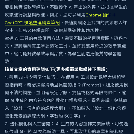
要根據實際教學經驗，不斷優化 AI 產出的內容，並根據學生的
反饋進行調整與改進。例如，您可以利用
Chrome 插件＋
ChatGPT 快速整理網頁筆記
，快速將網路上找到的資源融入課
程中，但務必仔細審閱，確保其準確性和適切性。
掌握 AI 工具的有效使用方法，需要不斷的學習與實踐。透過本
文，您將能夠真正掌握這項工具，並將其應用於您的教學實踐
中，從而提升教學效率與品質，為學生創造更優質的學習體
驗。
這篇文章的實用建議如下(更多細節請繼續往下閱讀)
1. 善用 AI 指令精準化技巧： 在使用 AI 工具設計課程大綱和學
習指南時，務必撰寫清晰且具體的指令 (Prompt)。避免使用模
糊不清的詞語，並明確設定字數、篇幅或格式等限制條件，確
保 AI 生成的內容符合您的教學目標與需求。舉例來說，與其輸
入「設計一份有趣的課程大綱」，不如輸入「設計一份包含遊
戲化元素的課程大綱，字數約 500 字」。
2. 迭代優化與人工審閱： AI 生成的內容並非完美無缺，切勿過
度依賴 AI。將 AI 視為輔助工具，而非取代您的專業知識和經