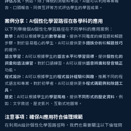
評估方式
。例如，除了傳統的測驗和考試，AI還可以利用專案報
告、口頭報告、同儕互評等方式評估學生的學習成果。
案例分享：AI個性化學習路徑在各學科的應用
以下列舉幾個AI個性化學習路徑在不同學科的應用案例：
數學：
AI可以根據學生的
數學基礎
，提供不同難度的練習題和解題
步驟。對於容易粗心的學生，AI可以提供更多
錯誤分析
和
解題技巧
的提示。
語言學習：
AI可以根據學生的
語言水平
和
學習目標
，提供
個性化的
詞彙和語法練習
。對於口語練習，AI可以提供
語音辨識和發音矯正
功能。
程式設計：
AI可以根據學生的
程式設計經驗
和
興趣
，推薦不同的程
式語言和專案。對於初學者，AI可以提供更多
程式碼範例和除錯工
具
。
歷史：
AI可以根據學生的
學習風格
，提供
不同形式的歷史資料
，例
如：文字敘述、歷史影片、互動式地圖等。
注意事項：確保AI應用符合倫理規範
在利用AI設計個性化學習路徑時，我們也需要關注以下倫理問