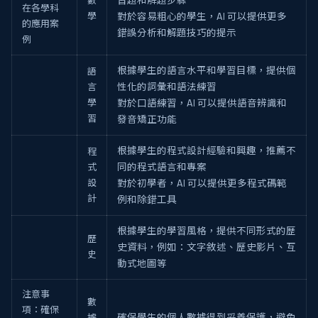
數
習題和解題步驟
在各學科
學
對於容易粗心的學生，AI 可以提供更多
的應用案
錯誤分析和解題技巧的提示
例
根據學生的語言水平和學習目標，提供個
語
言
性化的詞彙和語法練習
學
對於口語練習，AI 可以提供語音辨識和
習
發音矯正功能
根據學生的程式設計經驗和興趣，推薦不
程
式
同的程式語言和專案
設
對於初學者，AI 可以提供更多程式碼範
計
例和除錯工具
根據學生的學習風格，提供不同形式的歷
歷
史資料，例如：文字敘述、歷史影片、互
史
動式地圖等
注意事
數
項：確保
據
確保學生的個人數據得到妥善保護，避免