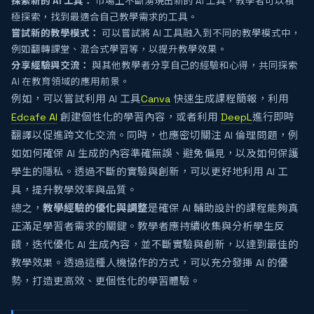
探索新的 AI 工具：
市場上不斷湧現出新的 AI 工具，教學者可以積
極探索，找到最適合自己教學需求的工具。
嘗試新的教學模式：
可以嘗試將 AI 工具融入到不同的教學模式中，
例如翻轉課堂、混合式學習等，以提升教學效果。
分享經驗與交流：
與其他教學者分享自己的經驗和心得，共同探索
AI 在教育領域的應用前景。
例如，可以嘗試利用 AI 工具
Canva
快速生成課程簡報，利用
Edcafe AI
創建個性化的學習內容，或者利用
DeepL
進行即時
翻譯以促進跨文化交流。同時，也應密切關注 AI 倫理問題，例
如如何確保 AI 生成的內容準確無誤、避免偏見，以及如何保護
學生的隱私。透過不斷的實驗與創新，可以更好地利用 AI 工
具，提升教學效率與品質。
總之，
教學經驗的優化與調整
是確保 AI 輔助設計的課程能夠真
正滿足學習者需求的關鍵。教學者應持續收集與分析學生反
饋，迭代優化 AI 生成內容，並不斷實驗與創新，以達到最佳的
教學效果。透過這種人機協作的方式，可以充分發揮 AI 的優
勢，打造更高效、更個性化的學習體驗。