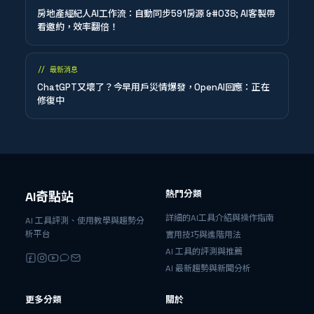
房地產經紀人AI工作流：自動同步591房源 &#038; AI客製帶
看邀約，效率翻倍！
//
最新消息
ChatGPT又壞了？今早用戶災情爆發，OpenAI回應：正在
修復中
熱門分類
AI奇點站
詳細的AI工具介紹與操作指南
AI 工具評測、使用教學與趨勢分
析平台
實用技巧與進階用法
AI 工具的評測與推薦
AI 最新趨勢與新聞分析
更多分類
關於