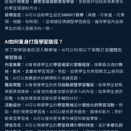
是偏好
視覺型、聽覺型還是動覺型學習
，並根據評估結果推薦適合
的學習資源和方法。
目標設定：
AI可以協助學生設定
SMART目標
（具體、可衡量、可實
現、相關、有時限），並根據目標調整學習路徑，確保學習內容與
學生的個人發展方向一致。
AI如何量身打造學習路徑？
有了對學習者的深入瞭解後，AI可以利用以下策略打造
個性化
學習路徑
：
內容推薦：
AI會根據學生的
學習進度
和
掌握程度
，推薦最合適的
教
材、影片、文章
等學習資源。例如，如果學生在某個概念上遇到困
難，AI可以推薦額外的解釋影片或練習題。
難度調整：
AI會根據學生的表現
自動調整學習難度
。如果學生輕鬆
掌握某個章節，AI會加快進度或提供更深入的內容；如果學生遇到
困難，AI會放慢速度或提供更多輔助材料。
活動設計：
AI可以根據學生的
學習風格
設計
個性化的學習活動
。例
如，對於視覺型學習者，AI可以提供更多圖表、圖像和影片；對於
動覺型學習者，AI可以提供更多實作練習和模擬實驗。
評估方式：
AI可以根據學生的
學習目標
和
學科特性
，設計
多樣化的