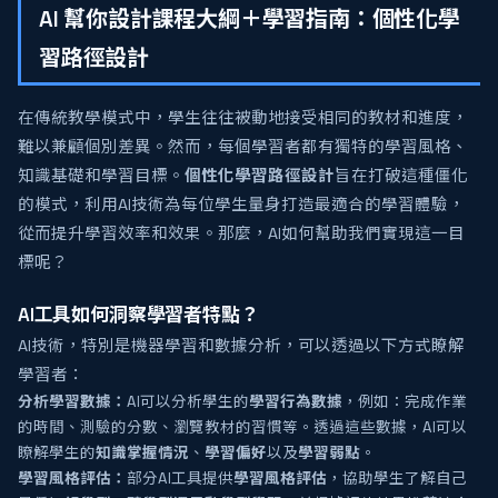
AI 幫你設計課程大綱＋學習指南：個性化學
習路徑設計
在傳統教學模式中，學生往往被動地接受相同的教材和進度，
難以兼顧個別差異。然而，每個學習者都有獨特的學習風格、
知識基礎和學習目標。
個性化學習路徑設計
旨在打破這種僵化
的模式，利用AI技術為每位學生量身打造最適合的學習體驗，
從而提升學習效率和效果。那麼，AI如何幫助我們實現這一目
標呢？
AI工具如何洞察學習者特點？
AI技術，特別是機器學習和數據分析，可以透過以下方式瞭解
學習者：
分析學習數據：
AI可以分析學生的
學習行為數據
，例如：完成作業
的時間、測驗的分數、瀏覽教材的習慣等。透過這些數據，AI可以
瞭解學生的
知識掌握情況
、
學習偏好
以及
學習弱點
。
學習風格評估：
部分AI工具提供
學習風格評估
，協助學生了解自己