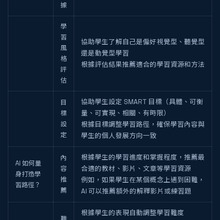
據
學
習
協助學生了解自己是偏好視覺型、聽覺型
風
還是動覺型學習
格
根據評估結果推薦適合的學習資源和方法
評
估
協助學生設定 SMART 目標（具體、可衡
目
標
量、可實現、相關、有時限）
設
根據目標調整學習路徑，確保學習內容與
定
學生的個人發展方向一致
根據學生的學習進度和掌握程度，推薦最
內
AI 如何量
容
合適的教材、影片、文章等學習資源
身打造學
推
例如，如果學生在某個概念上遇到困難，
習路徑？
薦
AI 可以推薦額外的解釋影片或練習題
根據學生的表現自動調整學習難度
難