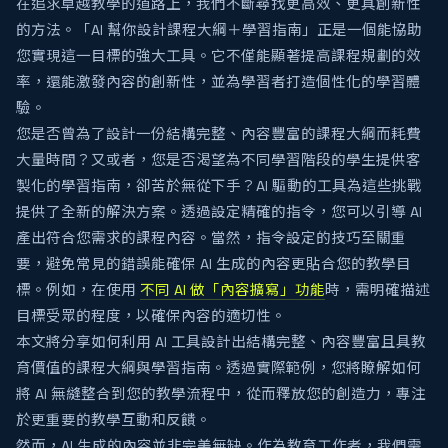
在追求卓越教學的道路上，我們不斷尋找更高效、更具創新性
的方法。「AI 幫你設計課程大綱＋學習指南」正是一個能協助
您實現這一目標的強大工具。它不僅能顯著提高課程規劃的效
率，還能激發內容的創新性，並為學習者打造個性化的學習體
驗。
您是否曾為了設計一份結構完整、內容豐富的課程大綱而耗費
大量時間？又或者，您是否渴望為不同學習階段的學生提供客
製化的學習指南，卻苦於無從下手？AI 驅動的工具為這些挑戰
提供了全新的解決方案。透過設定精確的指令，您可以引導 AI
產出符合您需求的課程內容。當然，指令設定的技巧至關重
要，避免常見的錯誤能確保 AI 生成的內容更貼合您的教學目
標。例如，在使用
不同 AI 做「內容擴寫」功能
時，需明確描述
目標受眾的程度，以確保內容的適切性。
本文將分享如何利用 AI 工具設計出結構完整、內容豐富且具教
育價值的課程大綱與學習指南。透過實際範例，您將瞭解如何
將 AI 無縫整合到您的教學流程中，從而釋放您的創造力，專注
於更重要的教學互動和反饋。
然而，AI 生成的內容並非完美無缺。作為教育工作者，我們需