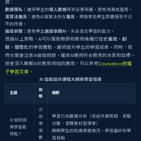
題：
數據隱私：
確保學生的
個人數據
得到妥善保護，避免洩漏或濫用。
演算法偏見：
避免AI演算法存在
偏見
，導致某些學生群體受到不公
平的待遇。
過度依賴：
避免學生
過度依賴AI
，失去自主學習的能力。
透過以上策略，AI可以幫助教師和教育機構打造更
高效、創
新、個性化
的學習體驗，最終提升學生的學習成果。同時，我
們也需要注意AI倫理問題，確保AI應用符合教育的本質和目標。
想更深入瞭解AI在教育領域的應用，可以參考
Coursebox的電
子學習文章
。
AI 協助設計課程大綱與學習指南
說
主題
細節
明
分
學習行為數據分析（完成作業時間、測驗
析
AI 如何洞
學
分數、瀏覽教材習慣等）
察學習者
習
瞭解學生的知識掌握情況、學習偏好和學
特點？
數
習弱點