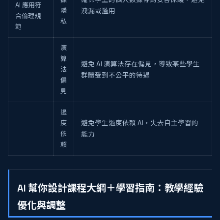
AI 應用符
隱
洩漏或濫用
合倫理規
私
範
演
算
避免 AI 演算法存在偏見，導致某些學生
法
群體受到不公平的待遇
偏
見
過
度
避免學生過度依賴 AI，失去自主學習的
依
能力
賴
AI 幫你設計課程大綱＋學習指南：教學經驗
優化與調整