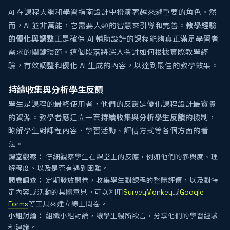
AI 在課程大綱和學習指南設計中扮演著越來越重要的角色。然
而，AI 並非萬能，它需要人類的智慧來引導和完善。
教學經驗
的優化與調整
正是確保 AI 輔助設計的課程能夠真正滿足學習者
需求的關鍵環節。這個段落將深入探討如何根據實際教學經
驗，有效調整和優化 AI 生成的內容，以達到最佳的教學效果。
持續收集與分析學生反饋
學生是課程的最終使用者，他們的反饋是優化課程設計最寶貴
的資源。教學者應建立一套
持續收集與分析學生反饋
的機制，
瞭解學生對課程內容、學習活動、評估方式等各個方面的看
法。
課堂觀察：
仔細觀察學生在課堂上的反應，例如他們的參與度、理
解程度、以及是否有遇到困難。
問卷調查：
定期發放問卷，收集學生對課程的整體評價，以及對特
定內容或活動的具體意見。可以利用
SurveyMonkey
或
Google
Forms
等工具來建立線上問卷。
小組討論：
組織小組討論，讓學生暢所欲言，分享他們的學習經驗
和建議。