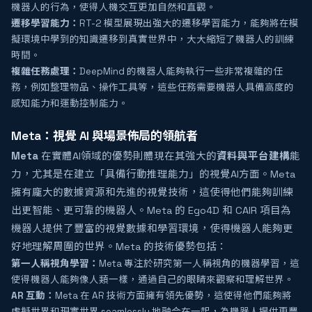
機器人的行為，使得人機交互更加自然和直觀。
遷移學習能力：
RT-2 模型展現出強大的遷移學習能力，能夠將在模
擬環境中學到的知識遷移到真實世界中，大大縮短了機器人的訓練
時間。
複雜任務處理：
DeepMind 的機器人能夠執行一些非常複雜的任
務，例如整理物品、操作工具等，這些任務需要機器人具備高度的
感知能力和運動控制能力。
Meta：視覺 AI 與場景佈局的領航者
Meta
在實體AI領域的優勢則體現在其強大的
資料與平台建構
能
力，尤其是在建立「具備行動推理能力」的視覺AI方面。Meta
擁有龐大的數據資源和先進的視覺技術，這使得他們能夠訓練
出更智能、更可靠的機器人。Meta 的 Ego4D 和 CAIR 項目為
機器人提供了豐富的視覺數據和學習環境，使得機器人能夠更
好地理解周圍的世界。Meta 的技術優勢包括：
第一人稱視角學習：
Meta 專注於研究第一人稱視角的機器學習，這
使得機器人能夠像人類一樣，通過自己的眼睛來觀察和理解世界。
AR 互動：
Meta 在 AR 技術方面擁有領先優勢，這使得他們能夠將
虛擬世界和現實世界 seamlessly 地融合在一起，為機器人提供更豐