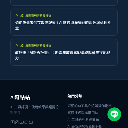
//
AI 最新趨勢與新聞分析
如何為逝者保存數位記憶？AI 數位遺產管理的角色與倫理考
量
//
AI 最新趨勢與新聞分析
政府推「AI新秀計畫」：助青年取得實戰職能與產業接軌能
力
熱門分類
AI奇點站
詳細的AI工具介紹與操作指南
AI 工具評測、使用教學與趨勢分
析平台
實用技巧與進階用法
AI 工具的評測與推薦
AI 最新趨勢與新聞分析