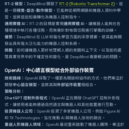
RT-2 模型：
DeepMind 開發了
RT-2 (Robotic Transformer 2)
，這
是一個
視覺-語言-動作模型
，它能夠從網際網路和機器人資料中學
習，並將這些知識轉化為機器人控制指令。
通用實體 AI：
RT-2 的目標是實現
通用實體 AI
，讓機器人能夠在各
種環境中執行各種任務，而無需針對每個任務進行單獨的訓練。
優勢：
DeepMind 在 LLM 和強化學習方面的深厚積累，使其能夠開
發出具有強大泛化能力的機器人控制系統。
挑戰：
如何讓機器人更好地理解人類的意圖和上下文，以及如何處
理真實世界中的不確定性和變化，是 DeepMind 需要解決的問題。
OpenAI：中心語言模型結合外部協作裝置
技術路線：
OpenAI 採取了一種更為開放和協作的方式，他們專注於
開發
中心語言模型
，並將其與
外部協作裝置
相結合。
策略分析：
ChatGPT 控制外掛程式：
OpenAI 正在開發 ChatGPT 控制外掛程
式，讓使用者能夠通過自然語言與機器人和其他裝置進行互動。
投資機器人公司：
OpenAI 投資了多家機器人公司，例如 Figure AI
和 1X Technologies，旨在推動 AI 與機器人技術的融合。
重返人形機器人領域：
OpenAI 最近重新啟動了機器人團隊，專注於