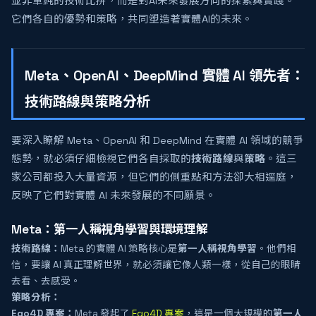
並非單純的技術比拼，而是對AI未來發展方向的探索與實踐。
它們各自的優勢和策略，共同塑造著實體AI的未來。
Meta、OpenAI、DeepMind 實體 AI 領先者：
技術路線與策略分析
要深入瞭解 Meta、OpenAI 和 DeepMind 在實體 AI 領域的競爭
態勢，就必須仔細檢視它們各自採取的
技術路線
與
策略
。這三
家公司都投入大量資源，但它們的側重點和方法卻大相逕庭，
反映了它們對實體 AI 未來發展的不同願景。
Meta：第一人稱視角學習與環境理解
技術路線：
Meta 的實體 AI 策略核心是
第一人稱視角學習
。他們相
信，要讓 AI 真正理解世界，就必須讓它像人類一樣，從自己的眼睛
去看、去感受。
策略分析：
Ego4D 專案：
Meta 發起了
Ego4D 專案
，這是一個大規模的
第一人