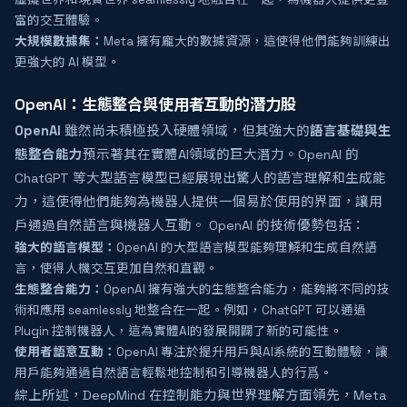
富的交互體驗。
大規模數據集：
Meta 擁有龐大的數據資源，這使得他們能夠訓練出
更強大的 AI 模型。
OpenAI：生態整合與使用者互動的潛力股
OpenAI
雖然尚未積極投入硬體領域，但其強大的
語言基礎與生
態整合能力
預示著其在實體AI領域的巨大潛力。OpenAI 的
ChatGPT 等大型語言模型已經展現出驚人的語言理解和生成能
力，這使得他們能夠為機器人提供一個易於使用的界面，讓用
戶通過自然語言與機器人互動。 OpenAI 的技術優勢包括：
強大的語言模型：
OpenAI 的大型語言模型能夠理解和生成自然語
言，使得人機交互更加自然和直觀。
生態整合能力：
OpenAI 擁有強大的生態整合能力，能夠將不同的技
術和應用 seamlessly 地整合在一起。例如，ChatGPT 可以通過
Plugin 控制機器人，這為實體AI的發展開闢了新的可能性。
使用者語意互動：
OpenAI 專注於提升用戶與AI系統的互動體驗，讓
用戶能夠通過自然語言輕鬆地控制和引導機器人的行爲。
綜上所述，DeepMind 在控制能力與世界理解方面領先，Meta