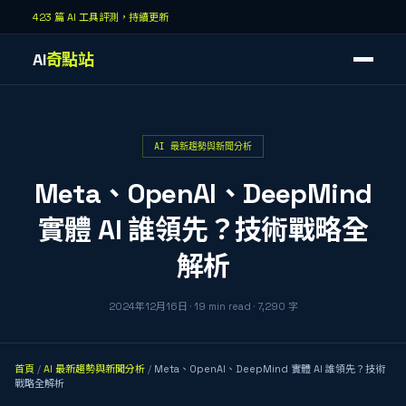
423 篇 AI 工具評測，持續更新
AI
奇點站
AI 最新趨勢與新聞分析
Meta、OpenAI、DeepMind
實體 AI 誰領先？技術戰略全
解析
2024年12月16日
·
19
min read
·
7,290
字
首頁
/
AI 最新趨勢與新聞分析
/
Meta、OpenAI、DeepMind 實體 AI 誰領先？技術
戰略全解析