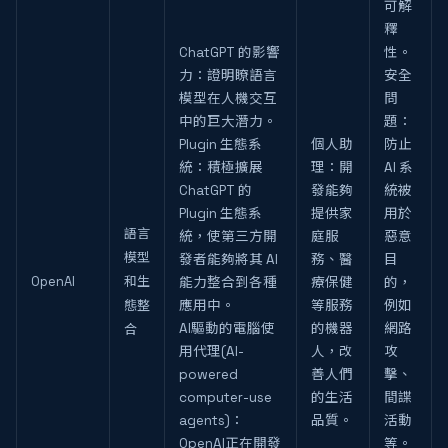
可解
釋
ChatGPT 的影響
性。
力：證明瞭語言
安全
模型在人機交互
問
中的巨大潛力。
題：
Plugin 生態系
個人助
防止
統：積極擴展
理：開
AI 系
ChatGPT 的
發能夠
統被
Plugin 生態系
提供家
用於
語言
統，使第三方開
庭服
惡意
模型
發者能夠將其 AI
務、醫
目
OpenAI
和生
能力整合到各種
療保健
的，
態整
應用中。
等服務
例如
AI驅動的電腦使
的機器
網路
合
用代理(AI-
人，改
攻
powered
善人們
擊、
computer-use
的生活
間諜
agents)：
品質。
活動
OpenAI正在開發
等。