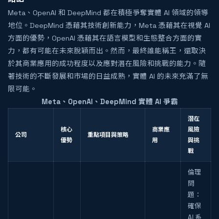
Meta、OpenAI 和 DeepMind 都在積極爭奪實體 AI 領域的領導
地位。DeepMind 憑藉其技術創新能力，Meta 憑藉其在視覺 AI
方面的優勢，OpenAI 憑藉其在語言模型和生態整合方面的實
力，都有可能在未來脫穎而出。然而，最終誰能稱王，還取決
於其商業應用的成功程度以及應對潛在風險和挑戰的能力。隨
著技術的不斷發展和市場的日益成熟，實體 AI 的未來充滿了無
限可能。
Meta、OpenAI、DeepMind 實體 AI 爭霸
潛在
核心
商業應
風險
公司
重點項目與策略
優勢
用
與挑
戰
倫理
問
題：
確保
AI 系