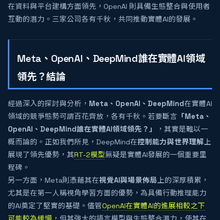
在資料與平台建構方面領先，OpenAI 則具備生態整合與使用者
互動的潛力。三家公司各有千秋，共同推動實體AI的發展。
Meta、OpenAI、DeepMind誰在實體AI領域
領先？結論
經過深入的探討與分析，
Meta、OpenAI、DeepMind
在實體AI
領域的競爭態勢可謂百花齊放，各有千秋。若要斷言
「Meta、
OpenAI、DeepMind誰在實體AI領域領先？」
，其實是難以一
概而論的。正如我們所見，DeepMind在
控制能力與世界理解
上
展現了領先優勢，其
RT-2模型
無疑是實體AI發展的一個重要里
程碑。
另一方面，Meta則憑藉其在
視覺AI與場景佈局
上的深厚積累，
尤其是在第一人稱視角學習方面的優勢，為具備行動推理能力
的AI奠定了堅實的基礎。儘管
OpenAI在實體AI的進展相較之下
可能較為緩慢
，但其強大的語言模型與生態整合潛力，使其在