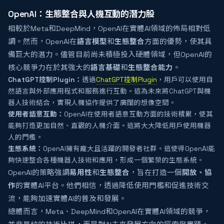
OpenAI：生態整合與人機互動的潛力股
相較於Meta和DeepMind，OpenAI在實體AI領域的佈局相對低
調。然而，OpenAI在
語言模型
和
生態整合
方面的優勢，使其具
備巨大的潛力。儘管目前尚未積極投入硬體領域，但OpenAI的
核心競爭力在於其強大的
語言基礎
和
生態整合能力
。
ChatGPT控制Plugin：
透過
ChatGPT控制Plugin
，用戶可以使用自
然語言與外部應用程式和服務進行互動。這為未來將ChatGPT與機
器人技術結合，實現人機協作提供了廣闊的想像空間。
使用者語意互動：
OpenAI在使用者語意互動方面的技術積累，使其
能夠打造更加自然、直觀的人機介面。這將大大降低用戶使用機器
人的門檻。
生態系統：
OpenAI擁有龐大且活躍的開發者社群。這使得OpenAI能
夠快速整合各種機器人技術和應用，形成一個繁榮的生態系統。
OpenAI的策略強調
易用性
和
生態整合
，旨在打造一個
開放、協
作
的實體AI平台。他們相信，透過降低使用門檻和促進技術交
流，能夠加速實體AI的普及和發展。
總體而言，Meta、DeepMind和OpenAI在實體AI領域的競爭，