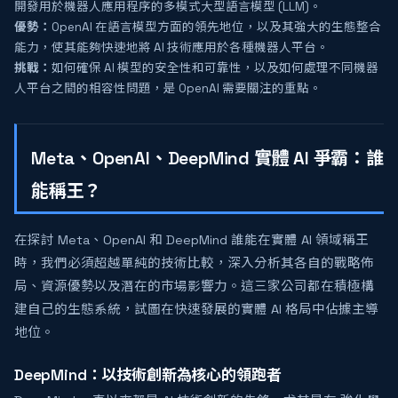
開發用於機器人應用程序的多模式大型語言模型 (LLM)。
優勢：
OpenAI 在語言模型方面的領先地位，以及其強大的生態整合
能力，使其能夠快速地將 AI 技術應用於各種機器人平台。
挑戰：
如何確保 AI 模型的安全性和可靠性，以及如何處理不同機器
人平台之間的相容性問題，是 OpenAI 需要關注的重點。
Meta、OpenAI、DeepMind 實體 AI 爭霸：誰
能稱王？
在探討 Meta、OpenAI 和 DeepMind 誰能在實體 AI 領域稱王
時，我們必須超越單純的技術比較，深入分析其各自的戰略佈
局、資源優勢以及潛在的市場影響力。這三家公司都在積極構
建自己的生態系統，試圖在快速發展的實體 AI 格局中佔據主導
地位。
DeepMind：以技術創新為核心的領跑者