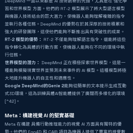
DeepMind 一直以來都是 AI 技術創新的先鋒，尤其是在 強化學
習和世界模型 方面。他們的 RT-2 模型展示了將大型語言模型
與機器人技術結合的巨大潛力，使機器人能夠理解複雜的指令
並執行各種任務。DeepMind 的優勢在於其深厚的技術積累和
強大的研發團隊，這使他們能夠不斷推出具有突破性的成果。
RT-2 模型的優勢：
RT-2 不僅能夠理解語言指令，還能將這些
指令轉化為具體的行動方案，使機器人能夠在不同的環境中執
行任務。
世界模型的潛力：
DeepMind 正在積極探索世界模型，這是一
種能夠模擬現實世界並預測未來事件的 AI 模型。這種模型將極
大地提升機器人的自主性和適應性。
Google DeepMind的Genie 2
能夠從簡單的文本提示生成互動
式3D環境，這為訓練具體AI智能體提供了廣闊而多樣化的環境
[^42]。
Meta：構建視覺 AI 的堅實基礎
Meta 在構建 具備行動推理能力的視覺 AI 方面具有獨特的優
勢。他們的 Ego4D 和 CAIR 項目為機器人提供了豐富的視覺數