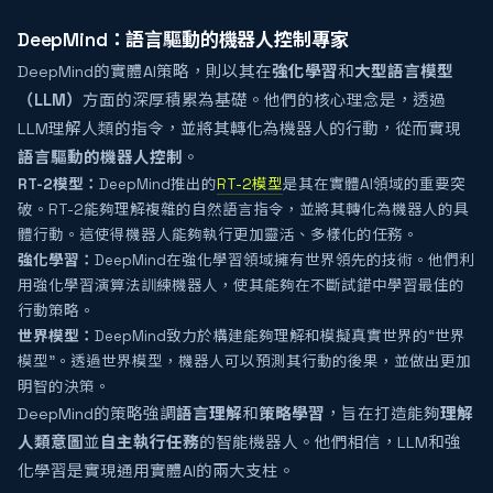
DeepMind：語言驅動的機器人控制專家
DeepMind的實體AI策略，則以其在
強化學習
和
大型語言模型
（LLM）
方面的深厚積累為基礎。他們的核心理念是，透過
LLM理解人類的指令，並將其轉化為機器人的行動，從而實現
語言驅動的機器人控制
。
RT-2模型：
DeepMind推出的
RT-2模型
是其在實體AI領域的重要突
破。RT-2能夠理解複雜的自然語言指令，並將其轉化為機器人的具
體行動。這使得機器人能夠執行更加靈活、多樣化的任務。
強化學習：
DeepMind在強化學習領域擁有世界領先的技術。他們利
用強化學習演算法訓練機器人，使其能夠在不斷試錯中學習最佳的
行動策略。
世界模型：
DeepMind致力於構建能夠理解和模擬真實世界的“世界
模型”。透過世界模型，機器人可以預測其行動的後果，並做出更加
明智的決策。
DeepMind的策略強調
語言理解
和
策略學習
，旨在打造能夠
理解
人類意圖
並
自主執行任務
的智能機器人。他們相信，LLM和強
化學習是實現通用實體AI的兩大支柱。