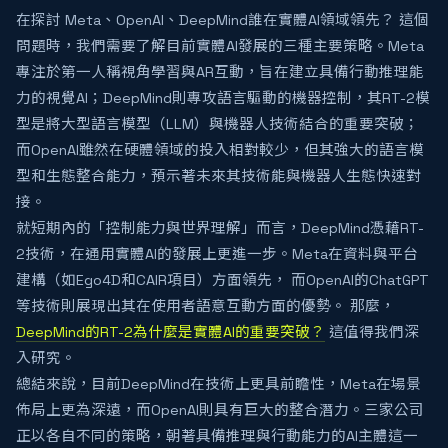
在探討 Meta、OpenAI、DeepMind誰在實體AI領域領先？ 這個
問題時，我們需要了解目前實體AI發展的三種主要策略。Meta
專注於第一人稱視角學習與AR互動，旨在建立具備行動推理能
力的視覺AI；DeepMind則專攻語言驅動的機器控制，其RT-2模
型是將大型語言模型（LLM）與機器人技術結合的重要突破；
而OpenAI雖然在硬體領域的投入相對較少，但其強大的語言模
型和生態整合能力，預示著未來其技術能與機器人生態快速對
接。
就短期內的「控制能力與世界理解」而言，DeepMind憑藉RT-
2技術，在通用實體AI的發展上更進一步。Meta在資料與平台
建構（如Ego4D和CAIR項目）方面領先， 而OpenAI的ChatGPT
等技術則展現出其在使用者語意互動方面的優勢。 那麼，
DeepMind的RT-2為什麼是實體AI的重要突破？
這值得我們深
入研究。
總結來說，目前DeepMind在技術上更具前瞻性，Meta在場景
佈局上更為深遠，而OpenAI則具有巨大的整合潛力。三家公司
正以各自不同的策略，朝著具備推理與行動能力的AI主體這一