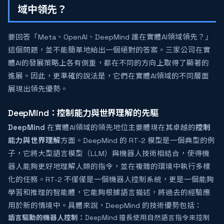
域中領先？
要回答「Meta、OpenAI、DeepMind 誰在實體AI領域領先？」
這個問題，並不能簡單地給出一個絕對的答案。三家公司在實
體AI的發展策略上各有側重，都在不同的方向上取得了顯著的
進展。因此，更準確的說法是，它們在實體AI領域的不同層面
展現出領先優勢。
DeepMind：控制能力與世界理解的先驅
DeepMind
在實體AI領域的領先地位主要體現在其卓越的
控制
能力與世界理解
方面。DeepMind 的 RT-2 模型是一個典型的例
子，它將大型語言模型（LLM）與機器人技術相結合，使得機
器人能夠更好地理解人類的指令，並在複雜的環境中執行多樣
化的任務。RT-2 不僅僅是一個機器人控制系統，更是一個能夠
學習和推理的智能體，它能夠根據語言描述，將過去的經驗應
用於新的情境中。具體來說，DeepMind 的技術優勢包括：
語言驅動的機器人控制：
DeepMind 擅長使用自然語言指令來控制