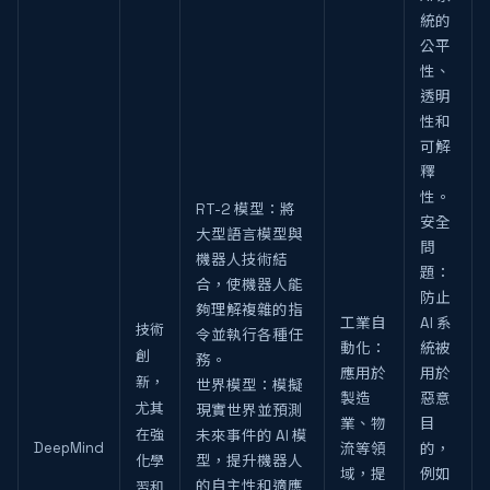
統的
公平
性、
透明
性和
可解
釋
性。
RT-2 模型：將
安全
大型語言模型與
問
機器人技術結
題：
合，使機器人能
防止
夠理解複雜的指
工業自
AI 系
技術
令並執行各種任
動化：
統被
創
務。
應用於
用於
新，
世界模型：模擬
製造
惡意
尤其
現實世界並預測
業、物
目
在強
未來事件的 AI 模
DeepMind
流等領
的，
化學
型，提升機器人
域，提
例如
的自主性和適應
習和