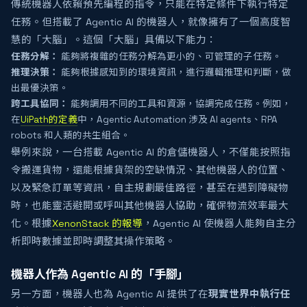
傳統機器人依賴預先編程的指令，只能在特定條件下執行特定
任務。但搭載了 Agentic AI 的機器人，就像擁有了一個高度智
慧的「大腦」。這個「大腦」具備以下能力：
任務分解：
能夠將複雜的任務分解為更小的、可管理的子任務。
推理決策：
能夠根據感知到的環境資訊，進行邏輯推理和判斷，做
出最優決策。
跨工具協同：
能夠調用不同的工具和資源，協調完成任務。例如，
在
UiPath的定義
中，Agentic Automation 涉及 AI agents、RPA
robots 和人類的共生組合。
舉例來說，一台搭載 Agentic AI 的倉儲機器人，不僅能按照指
令搬運貨物，還能根據貨架的空缺情況、其他機器人的位置、
以及緊急訂單等資訊，自主規劃最佳路徑，甚至在遇到障礙物
時，也能靈活避開或呼叫其他機器人協助，確保物流效率最大
化。根據
XenonStack 的報導
，Agentic AI 使機器人能夠自主分
析即時數據並即時調整其操作策略。
機器人作為 Agentic AI 的「手腳」
另一方面，機器人也為 Agentic AI 提供了在
現實世界中執行任