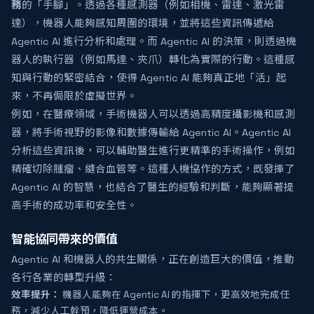
務
的「手腳」。透過各種感測器（例如相機、雷達、激光雷
達），機器人能夠感知周圍的環境，並將這些資訊傳遞給
Agentic AI 進行分析和處理。而 Agentic AI 的決策，則透過機
器人的執行器（例如馬達、夾爪）轉化為實際的行動。這種感
知與行動的緊密結合，使得 Agentic AI 能夠真正地「活」起
來，不再侷限於虛擬世界。
例如，在醫療領域，手術機器人可以透過高精度攝影機和感測
器，將手術視野的影像和數據傳輸給 Agentic AI。Agentic AI
分析這些資訊後，可以輔助醫生進行更精準的手術操作，例如
精確切除腫瘤、縫合血管等。這種人機協作的方式，既發揮了
Agentic AI 的智慧，也結合了醫生的經驗和判斷，能夠顯著提
高手術的成功率和安全性。
智能協同帶來的價值
Agentic AI 和機器人的共生關係，正在創造巨大的價值，推動
各行各業的轉型升級：
效率提升：
機器人能夠在 Agentic AI 的指揮下，更高效地完成任
務，減少人工幹預，降低運營成本。