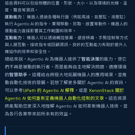
這些資料可以包括物體的位置、形狀、大小，以及環境的光線、溫
度、聲音等資訊。
運動能力：
機器人透過各種執行器（例如馬達、氣壓缸、液壓缸）
執行 Agentic AI 的指令，實現移動、抓取、放置等動作。機器人的
運動能力直接影響其工作範圍和效率。
互動能力：
機器人可以透過觸控螢幕、語音辨識、手勢控制等方式
與人類互動，接收指令或回饋資訊。良好的互動能力有助於提升人
機協作的效率和安全性。
總結來說，Agentic AI 為機器人提供了
智能決策
的能力，使它
們不再是被動的執行者，而是能夠自主地解決問題、適應環境
的
智慧助手
。這種結合將極大地拓展機器人的應用場景，並推
動自動化技術的發展。若想了解更多關於 Agentic AI 的資訊，
可以參考
UiPath 的 Agentic AI 解釋
，或是
XenonStack 關於
Agentic AI 如何重新定義機器人自動化控制的文章
。這些資源
將能幫助您更深入地理解 Agentic AI 如何革新機器人技術，並
為各行各業帶來前所未有的效益。