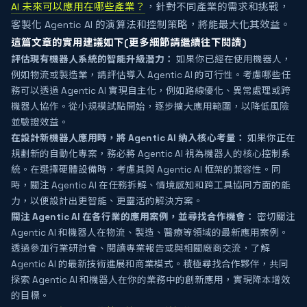
AI 未來可以應用在哪些產業？
，針對不同產業的需求和挑戰，
客製化 Agentic AI 的演算法和控制策略，將能最大化其效益。
這篇文章的實用建議如下(更多細節請繼續往下閱讀)
評估現有機器人系統的智能升級潛力：
如果你已經在使用機器人，
例如物流或製造業，請評估導入 Agentic AI 的可行性。考慮哪些任
務可以透過 Agentic AI 實現自主化，例如路線優化、異常處理或跨
機器人協作。從小規模試點開始，逐步擴大應用範圍，以降低風險
並驗證效益。
在設計新機器人應用時，將 Agentic AI 納入核心考量：
如果你正在
規劃新的自動化專案，務必將 Agentic AI 視為機器人的核心控制系
統。在選擇硬體設備時，考慮其與 Agentic AI 框架的兼容性。同
時，關注 Agentic AI 在任務拆解、情境感知和跨工具協同方面的能
力，以便設計出更智能、更靈活的解決方案。
關注 Agentic AI 在各行業的應用案例，並尋找合作機會：
密切關注
Agentic AI 和機器人在物流、製造、醫療等領域的最新應用案例。
透過參加行業研討會、閱讀專業報告或與相關廠商交流，了解
Agentic AI 的最新技術進展和商業模式。積極尋找合作夥伴，共同
探索 Agentic AI 和機器人在你的業務中的創新應用，實現降本增效
的目標。