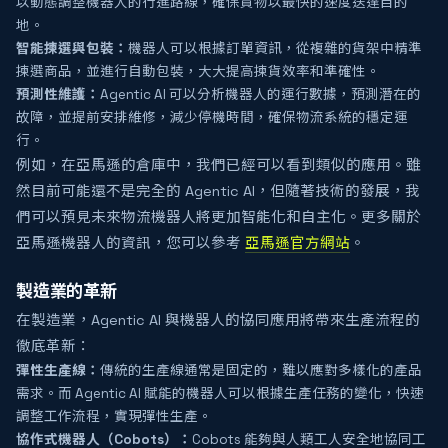
以動態調整機器人的行進路線，確保貨物以最快的速度送達目的
地。
智能揀選與包裝：
機器人可以根據訂單資訊，從複雜的貨架中精準
揀選商品，並進行自動包裝，大大提高揀貨效率和準確性。
預測性維護：
Agentic AI 可以分析機器人的運行數據，預測潛在的
故障，並提前安排維修，減少停機時間，確保物流系統的穩定運
行。
例如，在亞馬遜的倉庫中，我們已經可以看到類似的應用。雖
然目前可能還不是完全的 Agentic AI，但隨著技術的發展，我
們可以預見未來物流機器人將更加智能化和自主化。更多關於
亞馬遜機器人的資訊，您可以參考
亞馬遜官方網站
。
製造業的革新
在製造業，Agentic AI 與機器人的協同應用將帶來生產流程的
徹底革新：
彈性生產線：
傳統的生產線通常是固定的，難以應對多樣化的產品
需求。而 Agentic AI 賦能的機器人可以根據生產任務的變化，快速
調整工作流程，實現彈性生產。
協作式機器人（Cobots）：
Cobots 能夠與人類工人安全地協同工