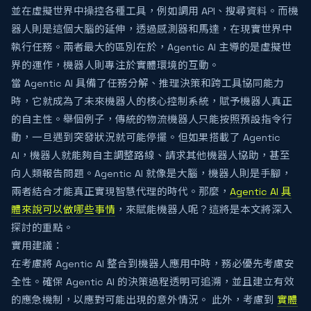
並在虛擬世界中操控各種工具，例如調用 API、搜尋資料。而機
器人則是這個大腦的延伸，透過感測器和馬達，在現實世界中
執行任務。兩者最大的區別在於，Agentic AI 主導的是虛擬世
界的運作，機器人則專注於實體環境的互動。
當 Agentic AI 具備了任務分解、推理決策和跨工具協同能力
時，它就成為了未來機器人的核心控制系統，賦予機器人真正
的自主性。舉個例子，傳統的物流機器人只能按照預設指令行
動，一旦遇到突發狀況就可能停擺。但如果搭載了 Agentic
AI，機器人就能夠自主調整路線、請求其他機器人協助，甚至
向人類報告問題。Agentic AI 就像是大腦，機器人則是手腳，
兩者結合才能真正實現智慧代理的時代。那麼，
Agentic AI 具
體來說可以做哪些事情
，來賦能機器人呢？這將是本文將深入
探討的重點。
實用建議：
在考慮將 Agentic AI 整合到機器人應用中時，務必優先考慮安
全性。確保 Agentic AI 的決策過程透明可追溯，並且建立有效
的應急機制，以應對可能出現的意外情況。 此外，考慮到
實體