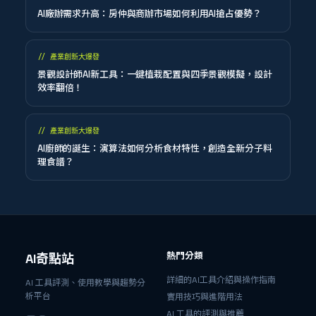
AI廠辦需求升高：房仲與商辦市場如何利用AI搶占優勢？
//
產業創新大爆發
景觀設計師AI新工具：一鍵植栽配置與四季景觀模擬，設計
效率翻倍！
//
產業創新大爆發
AI廚師的誕生：演算法如何分析食材特性，創造全新分子料
理食譜？
熱門分類
AI奇點站
詳細的AI工具介紹與操作指南
AI 工具評測、使用教學與趨勢分
析平台
實用技巧與進階用法
AI 工具的評測與推薦