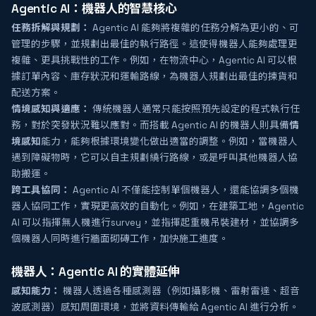
Agentic AI：機器人的智慧核心
任務拆解與規劃：
Agentic AI 能夠將複雜的任務分解為更小的、可
管理的步驟，並規劃出最佳的執行路徑。這使得機器人能夠處理更
複雜、更具挑戰性的工作。例如，在物流中心，Agentic AI 可以根
據訂單內容、庫存狀況和運輸路線，為機器人規劃出最佳的揀貨和
配送方案。
情境感知與適應：
傳統機器人通常只能按照預先設定的程式執行任
務，對於突發狀況難以應對。而搭載 Agentic AI 的機器人則具備
情
境感知
能力，能夠根據環境變化做出適當的調整。例如，當機器人
遇到障礙物時，它可以自主規劃繞行路線，或是呼叫其他機器人協
助搬運。
跨工具協同：
Agentic AI 不僅能控制單個機器人，還能協調多個機
器人協同工作，實現更高效的自動化。例如，在建築工地，Agentic
AI 可以指揮無人機進行survey，並指揮起重機吊裝建材，並協調多
個機器人同時進行牆面砌磚工作，加快施工進度。
機器人：Agentic AI 的實體延伸
感知能力：
機器人透過各種感測器（例如攝影機、雷射雷達、超音
波感測器）感知周圍環境，並將資料傳輸給 Agentic AI 進行分析。